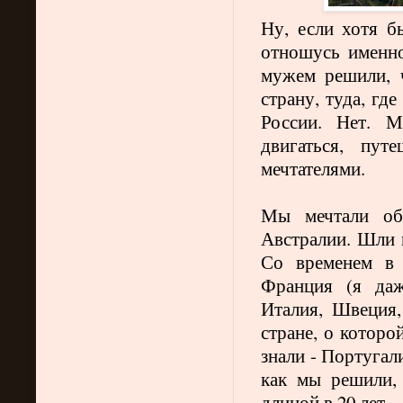
Ну, если хотя б
отношусь именн
мужем решили, 
страну, туда, гд
России. Нет. 
двигаться, пут
мечтателями.
Мы мечтали об
Австралии. Шли 
Со временем в 
Франция (я даж
Италия, Швеция,
стране, о которо
знали - Португали
как мы решили, 
длиной в 20 лет.