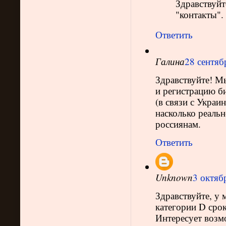
Здравствуйт
"контакты".
Ответить
Галина
28 сентяб
Здравствуйте! М
и регистрацию б
(в связи с Украи
насколько реаль
россиянам.
Ответить
Unknown
3 октябр
Здравствуйте, у 
категории D сроко
Интересует возм