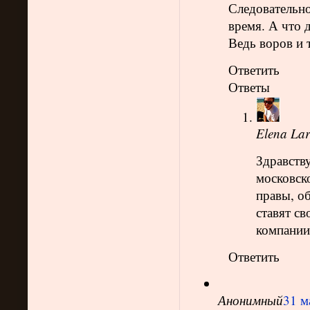
Следовательно
время. А что 
Ведь воров и 
Ответить
Ответы
Elena Lar
Здравств
московск
правы, о
ставят св
компании
Ответить
Анонимный
31 м