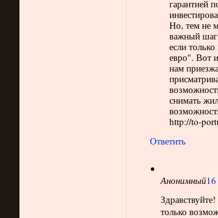
гарантией п
инвестирова
Но, тем не 
важный шаг.
если только
евро". Вот 
нам приезжа
присматрива
возможности
снимать жил
возможностя
http://to-po
Ответить
Анонимный
16
Здравствуйте!
только возмож