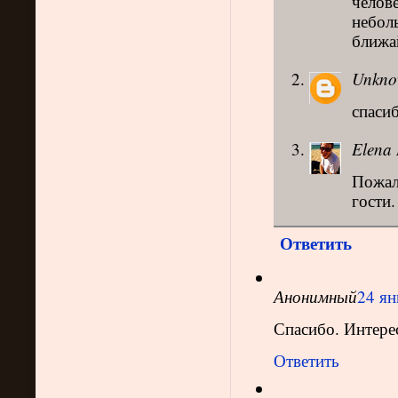
челов
небол
ближай
Unkn
спаси
Elena 
Пожалу
гости.
Ответить
Анонимный
24 ян
Спасибо. Интере
Ответить