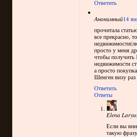
Ответить
Анонимный
14 ян
прочитала стать
все прекрасно, т
недвижимости(лю
просто у меня д
чтобы получить 
недвижимости ст
а просто покупк
Шенген визу раз 
Ответить
Ответы
Elena Laryu
Если вы вни
такую фразу