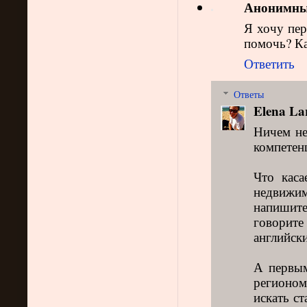
Анонимн
Я хочу пе
помочь? Ка
Ответить
Ответы
Elena La
Ничем не
компетен
Что каса
недвижи
напишите 
говорите
английски
А первым
регионом,
искать ст