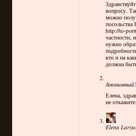
Здравствуйт
вопросу. Та
можно получ
посольства 
http://to-por
частности, 
нужно обрат
подробности
кто и на ка
должна быть
Анонимный
Елена, здра
не откажите
Elena Laryu