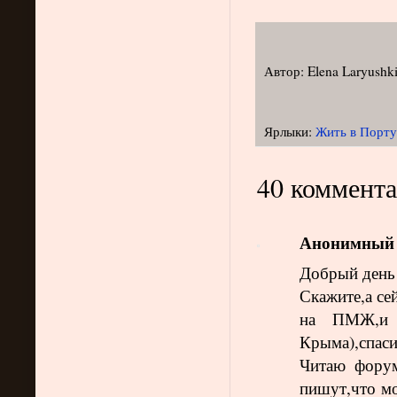
Автор:
Elena Laryushk
Ярлыки:
Жить в Порт
40 коммента
Анонимный
Добрый день
Скажите,а се
на ПМЖ,и 
Крыма),спаси
Читаю фору
пишут,что мо