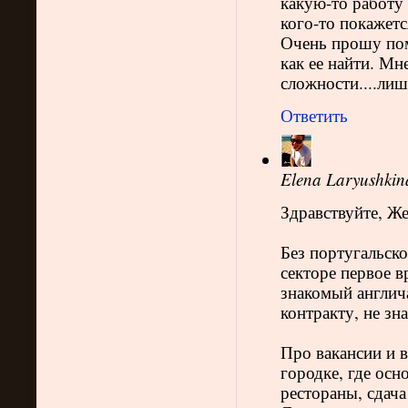
какую-то работу 
кого-то покажетс
Очень прошу помо
как ее найти. Мн
сложности....лиш
Ответить
Elena Laryushkin
Здравствуйте, Же
Без португальско
секторе первое 
знакомый англича
контракту, не зн
Про вакансии и 
городке, где осн
рестораны, сдача