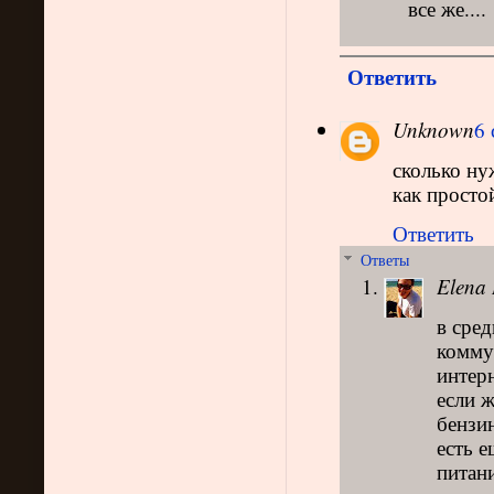
все же....
Ответить
Unknown
6 
сколько ну
как просто
Ответить
Ответы
Elena 
в сред
комму
интерн
если ж
бензин
есть е
питани