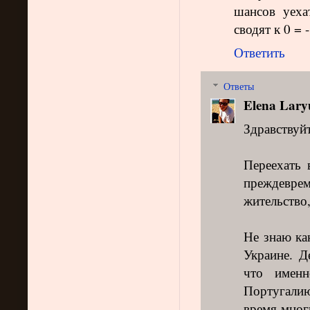
шансов уеха
сводят к 0 = 
Ответить
Ответы
Elena Lary
Здравствуй
Переехать
преждеврем
жительство,
Не знаю ка
Украине. Д
что имен
Португалию.
время многи