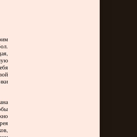
оим
ол.
ая,
ную
ебя
вой
нки
ана
обы
жно
ерея
ков,
токи