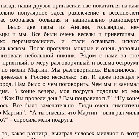
 назад, наши друзья пригласили нас покататься на кая
льно популярное здесь развлечение в весенне-лет
Нас собралась большая и национально разношерст
я. Было две пары из Англии, голландцы, нем
льцы и мы. Все были очень веселы и приветливы,
ько перезнакомились и стали осваивать искусс
ия каяком. После прогулки, мокрые и очень довольн
низовали небольшой пикник. Рядом с нами за сто
я
приятный, в меру разговорчивый и весьма остроум
по имени Мартин. Мы разговорились. Выяснилось, 
риезжал в Россию несколько раз. И даже посещал 
ород. Нам было о чем поговорить. Чем мы и занимал
 дня. В конце вечера, моя подруга подошла ко мн
: “Как Вы провели день? Вам понравилось?”
“Ну коне
ось. Все было замечательно. Люди очень симпатичн
 Мартин”.
“А ты знаешь, что Мартин – выиграл милл
ю
?” – спросила меня подруга.
то, какая разница, выиграл человек миллион в лоте