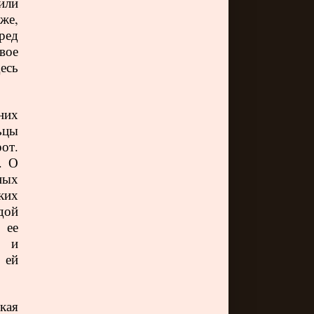
или
же,
ред
вое
есь
них
льцы
от.
. О
ных
ких
дой
 ее
т и
 ей
кая