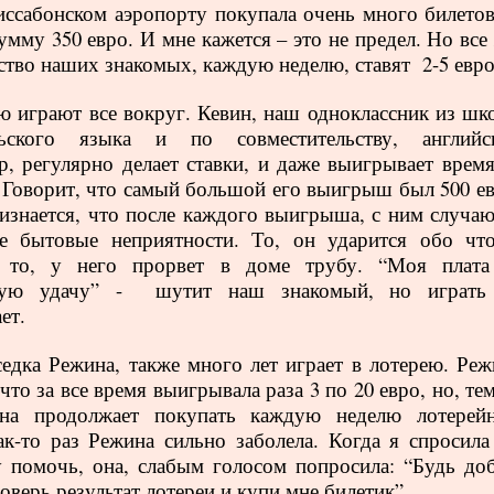
иссабонском аэропорту покупала очень много билетов
мму 350 евро. И мне кажется – это не предел. Но все 
тво наших знакомых, каждую неделю, ставят
2-5 евр
ю играют все вокруг. Кевин, наш одноклассник из шк
льского языка и по совместительству, английс
р, регулярно делает ставки, и даже выигрывает время
 Говорит, что самый большой его выигрыш был 500 ев
изнается, что после каждого выигрыша, с ним случаю
е бытовые неприятности. То, он ударится обо что
, то, у него прорвет в доме трубу. “Моя плата
ную удачу” -
шутит наш знакомый, но играть
ает.
едка Режина, также много лет играет в лотерею. Реж
что за все время выигрывала раза 3 по 20 евро, но, те
она продолжает покупать каждую неделю лотерей
ак-то раз Режина сильно заболела. Когда я спросила 
 помочь, она, слабым голосом попросила: “Будь доб
оверь результат лотереи и купи мне билетик”.