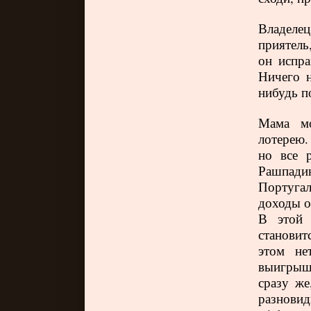
Владел
приятель
он испра
Ничего 
нибудь п
Мама мо
лотерею.
но все 
Рашпади
Португал
доходы о
В этой 
становит
этом не
выигрыш 
сразу же
разновид