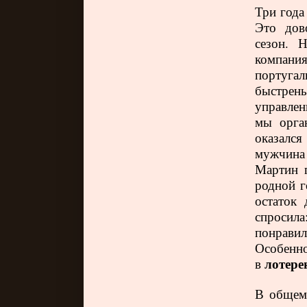
Три года
Это дово
сезон. 
компани
португа
быстрен
управлен
мы орга
оказалс
мужчина 
Мартин п
родной г
остаток
спросила
понравил
Особенно
лотере
в
В общем-