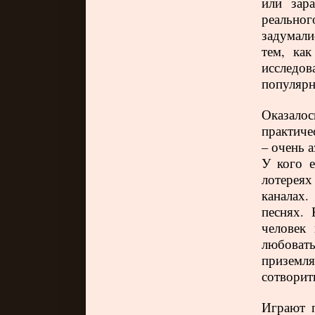
или зар
реально
задумали
тем, как
исследо
популяр
Оказало
практиче
– очень 
У кого е
лотереях
каналах.
песнях.
человек
любоват
приземл
сотвори
Играют п