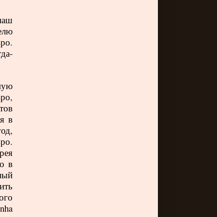
наш
елю
ро.
да-
ную
вро,
тов
я в
од,
ро.
рея
о в
ный
ить
ого
inha