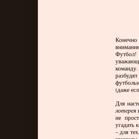
Конечно
внимание
Футбол
уважающ
команду.
разбудя
футбольн
(даже ес
Для наст
лотерея
не прос
угадать к
– для тех
команды,