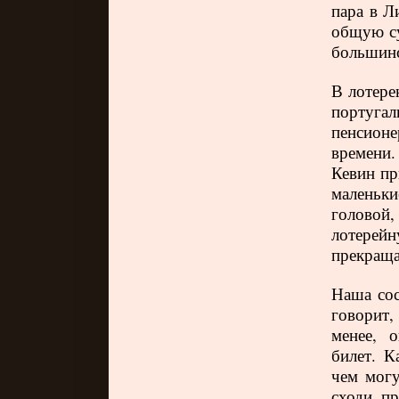
пара в Л
общую су
большинс
В лотере
португа
пенсионе
времени.
Кевин пр
маленьки
головой
лотерей
прекращ
Наша сос
говорит, 
менее, 
билет. К
чем могу
сходи, пр