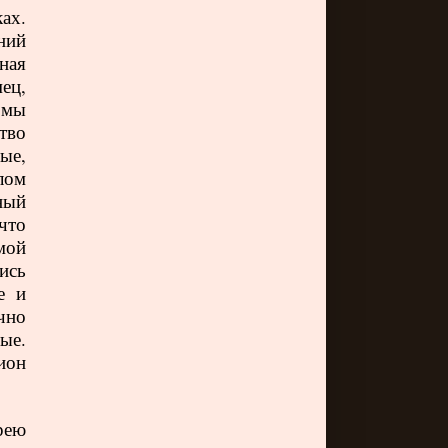
ках.
ний
ная
ец,
 мы
тво
ые,
лом
ный
что
мой
ись
е и
чно
ые.
ион
рею