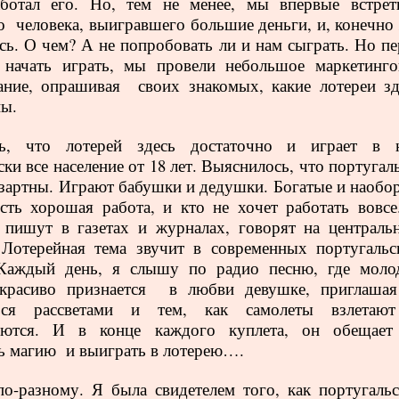
аботал его. Но, тем не менее, мы впервые встрет
го
человека, выигравшего большие деньги, и, конечно 
сь. О чем? А не попробовать ли и нам сыграть. Но пе
 начать играть, мы провели небольшое маркетинго
вание, опрашивая
своих знакомых, какие лотереи зд
ны.
сь, что лотерей здесь достаточно и играет в 
ски все население от 18 лет. Выяснилось, что португа
азартны. Играют бабушки и дедушки. Богатые и наобор
сть хорошая работа, и кто не хочет работать вовсе
 пишут в газетах и журналах, говорят на централь
 Лотерейная тема звучит в современных португальс
 Каждый день, я слышу по радио песню, где моло
 красиво признается
в любви девушке, приглашая
ься рассветами и тем, как самолеты взлетаю
яются. И в конце каждого куплета, он обещает
ть магию
и выиграть в лотерею….
о-разному. Я была свидетелем того, как португальс