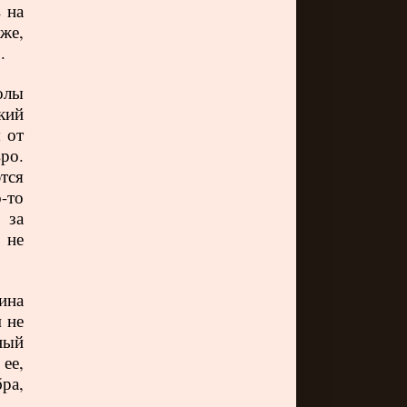
 на
же,
о.
олы
кий
 от
ро.
тся
-то
 за
 не
ина
м не
ный
ее,
ра,