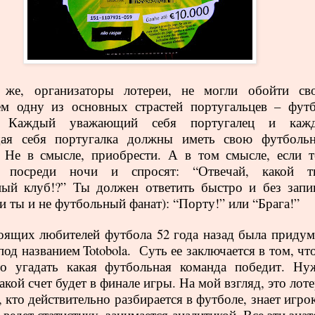
 же, организаторы лотереи, не могли обойти св
м одну из основных страстей португальцев – футб
! Каждый уважающий себя португалец и кажд
ая себя португалка должны иметь свою футболь
 Не в смысле, приобрести. А в том смысле, если т
т посреди ночи и спросят: “Отвечай, какой т
ый клуб!?” Ты должен ответить быстро и без запи
ли ты и не футбольный фанат): “Порту!” или “Брага!”
оящих любителей футбола 52 года назад была придум
под названием
Totobola
.
Суть ее заключается в том, чт
то угадать какая футбольная команда победит. Ну
акой счет будет в финале игры. На мой взгляд, это лот
, кто действительно разбирается в футболе, знает игро
 ведет статистику, занимается аналитикой. Все эти зна