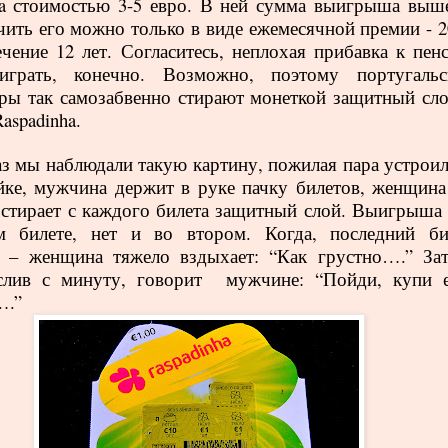
a
стоимостью 3-5 евро. В ней сумма выигрыша выше
чить его можно только в виде ежемесячной премии - 2
ечение 12 лет. Согласитесь, неплохая прибавка к пенс
играть, конечно. Возможно, поэтому португальс
ры так самозабвенно стирают монеткой защитный сло
Raspadinha
.
аз мы наблюдали такую картину, пожилая пара устроил
йке, мужчина держит в руке пачку билетов, женщина
 стирает с каждого билета защитный слой. Выигрыша 
м билете, нет и во втором. Когда, последний би
 – женщина тяжело вздыхает: “Как грустно….” Зат
слив с минуту, говорит
мужчине: “Пойди, купи 
….”