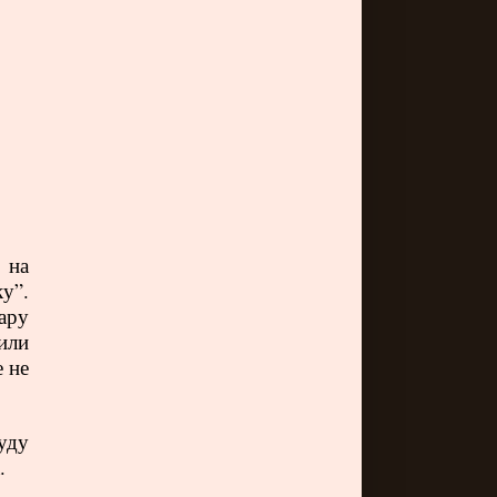
 на
у”.
ару
или
 не
уду
а.