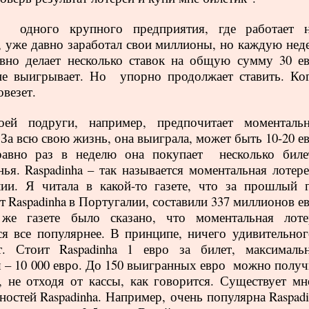
ец
одного крупного предприятия, где работает 
, уже давно заработал свои миллионы, но каждую нед
вно делает несколько ставок на общую сумму 30 ев
не выигрывает. Но
упорно продолжает ставить. Ког
овезет.
ей подруги, например, предпочитает моменталь
 За всю свою жизнь, она выиграла, может быть 10-20 е
равно раз в неделю она покупает
несколько биле
нья.
Raspadinha
– так называется моментальная лотере
ии. Я читала в какой-то газете, что за прошлый г
т
Raspadinha
в Португалии, составили 337 миллионов ев
же газете было сказано, что моментальная лоте
ся все популярнее. В принципе, ничего удивительног
т. Стоит
Raspadinha
1 евро за билет, максималь
– 10 000 евро. До 150 выигранных евро
можно получ
, не отходя от кассы, как говорится. Существует мн
ностей
Raspadinha
. Например, очень популярна
Raspad