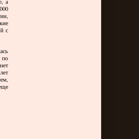
, а
000
ии,
кие
й с
ась
 по
нет
лет
ем,
еще