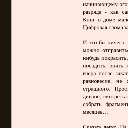
начинающему огор
разряда - как с
Книг в доме мало
Цифровая сломала
И это бы ничего. 
можно отправитьс
нибудь покрасить,
посадить, опять 
вчера после зака
равновесие, не 
страшного. Прос
диване, смотреть 
собрать фрагме
месяцев….
Сказать легко. На