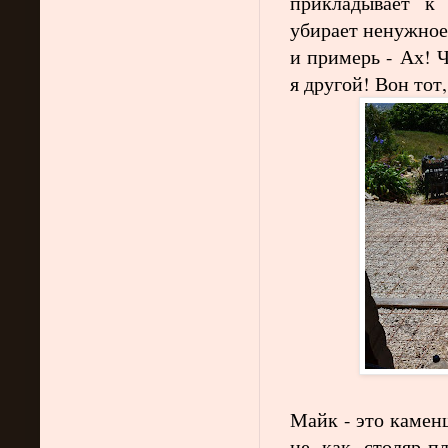
прикладывает к 
убирает ненужное
и примерь - Ах! 
я другой! Вон то
Майк - это каменщ
не как столяр-п