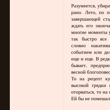
Разумеется, убир
рано. Лето, по п
завершающей ста
ждать его оконча
многие моменты у
так быстро все 
словно накатив
событием или дел
еще и еще. В редк
бывает, предпр
весной блогоповес
То на рецепт к
высокой грядки 
оторваться, то н
Ей бы не помешали