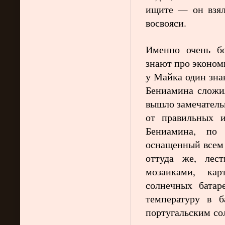
ищите — он взял
восвояси.
Именно очень б
знают про экономи
у Майка один зна
Бениамина сложил
вышло замечательн
от правильных 
Бениамина, по 
оснащенный всем
оттуда же, лест
мозаиками, кар
солнечных бата
температуру в 
португальским со