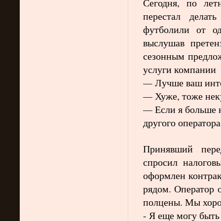
Сегодня, по лет
перестал делат
футболили от од
выслушав претен
сезонным предлож
услуги компании
Лучше ваш инте
—
Хуже, тоже нек
—
Если я больше 
—
другого оператора
Принявший пере
спросил налоговы
оформлен контрак
рядом. Оператор 
полцены. Мы хоро
- Я еще могу быть