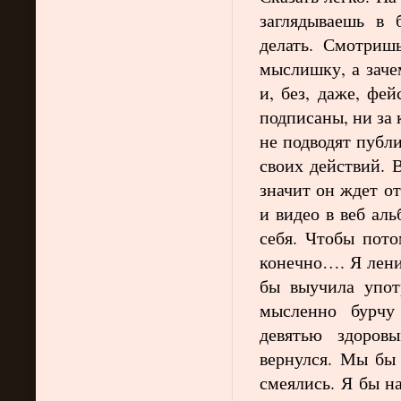
заглядываешь в 
делать. Смотри
мыслишку, а заче
и, без, даже, фе
подписаны, ни за
не подводят публи
своих действий. В
значит он ждет о
и видео в веб ал
себя. Чтобы пото
конечно…. Я лени
бы выучила употр
мысленно бурчу
девятью здоро
вернулся. Мы бы
смеялись. Я бы н