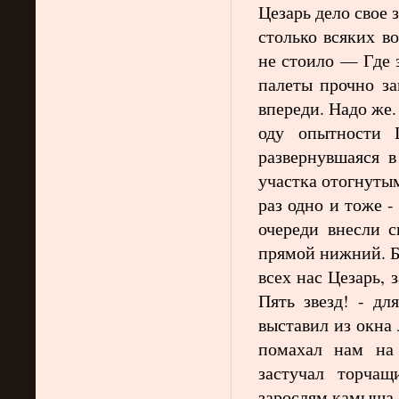
Цезарь дело свое 
столько всяких в
не стоило — Где з
палеты прочно за
впереди. Надо же
оду опытности 
развернувшаяся в
участка отогнуты
раз одно и тоже 
очереди внесли с
прямой нижний. Б
всех нас Цезарь, 
Пять звезд! - дл
выставил из окна
помахал нам на
застучал торча
зарослям камыша.