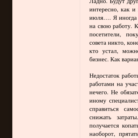
Ладно. Будут дру
интересно, как и
июля…. Я иногда
на свою работу. К
посетители, пок
совета никто, коне
кто устал, можн
бизнес. Как вариа
Недостаток работ
работами на учас
нечего. Не обяза
иному специалис
справиться сам
снижать затрат
получается копат
наоборот, прятат