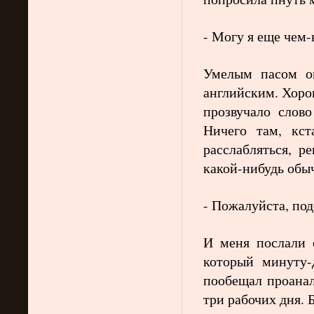
- Могу я еще чем
Умелым пасом он
английским. Хоро
прозвучало слово
Ничего там, кс
расслабляться, р
какой-нибудь обы
- Пожалуйста, по
И меня послали 
который минуту-
пообещал проанал
три рабочих дня.