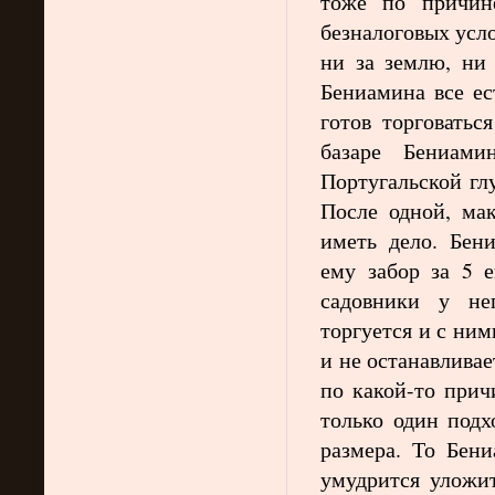
тоже по причин
безналоговых усло
ни за землю, ни 
Бениамина все ес
готов торговатьс
базаре Бениам
Португальской гл
После одной, мак
иметь дело. Бен
ему забор за 5 
садовники у не
торгуется и с ни
и не останавливает
по какой-то прич
только один подх
размера. То Бен
умудрится уложит