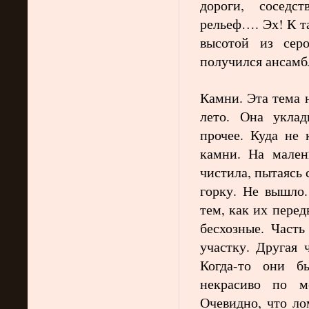
дороги, соседс
рельеф…. Эх! К т
высотой из сер
получился ансам
Камни. Эта тема 
лето. Она уклад
прочее. Куда не
камни. На мален
чистила, пытаясь 
горку. Не вышло
тем, как их перед
бесхозные. Часть
участку. Другая 
Когда-то они б
некрасиво по м
Очевидно, что ло