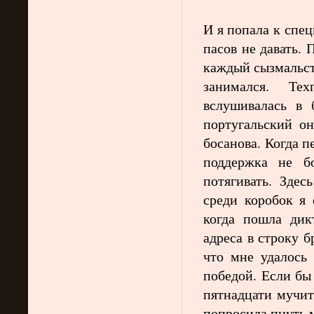
И я попала к спе
пасов не давать. 
каждый сызмальст
занимался. Те
вслушивалась в 
португальский он
босанова. Когда п
поддержка не б
потягивать. Здес
среди коробок я 
когда пошла дик
адреса в строку б
что мне удалось 
победой. Если бы 
пятнадцати мучит
попросила пнуть 