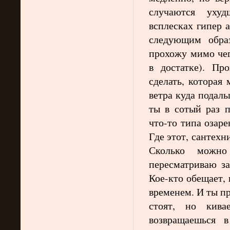
случаются уху
всплесках гипер 
следующим обра
прохожу мимо чег
в достатке). П
сделать, которая
ветра куда подаль
ты в сотый раз п
что-то типа озар
Где этот, сантехн
Сколько можно
пересматриваю за
Кое-кто обещает, 
временем. И ты пр
стоят, но кива
возвращаешься 