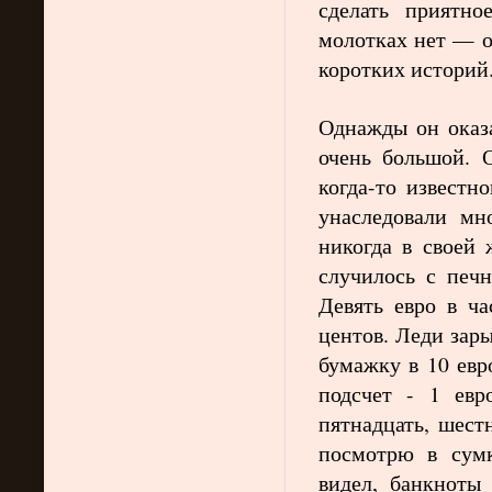
сделать приятн
молотках нет — о
коротких историй
Однажды он оказ
очень большой. 
когда-то известн
унаследовали мн
никогда в своей 
случилось с печн
Девять евро в ч
центов. Леди зар
бумажку в 10 евр
подсчет - 1 евро
пятнадцать, шест
посмотрю в сумк
видел, банкноты