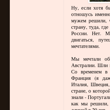
Ну, если хотя б
отношусь именн
мужем решили, 
страну, туда, гд
России. Нет. 
двигаться, пут
мечтателями.
Мы мечтали об
Австралии. Шли 
Со временем в 
Франция (я даж
Италия, Швеция,
стране, о которо
знали - Португали
как мы решили, 
длиной в 20 лет.