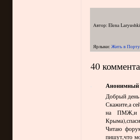
Автор:
Elena Laryushk
Ярлыки:
Жить в Порт
40 коммента
Анонимный
Добрый день
Скажите,а се
на ПМЖ,и 
Крыма),спаси
Читаю фору
пишут,что мо