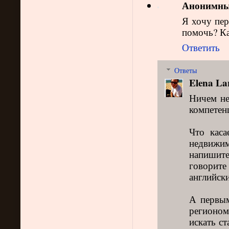
Анонимн
Я хочу пе
помочь? Ка
Ответить
Ответы
Elena La
Ничем не
компетен
Что каса
недвижи
напишите 
говорите
английски
А первым
регионом,
искать ст