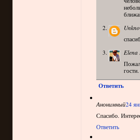
челов
небол
ближай
Unkn
спаси
Elena 
Пожалу
гости.
Ответить
Анонимный
24 ян
Спасибо. Интере
Ответить