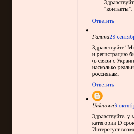
Здравствуйт
"контакты".
Ответить
Галина
28 сентяб
Здравствуйте! М
и регистрацию б
(в связи с Украи
насколько реаль
россиянам.
Ответить
Unknown
3 октябр
Здравствуйте, у 
категории D сроко
Интересует возм