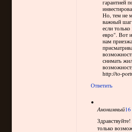
гарантией п
инвестирова
Но, тем не 
важный шаг.
если только
евро". Вот 
нам приезжа
присматрива
возможности
снимать жил
возможностя
http://to-po
Ответить
Анонимный
16
Здравствуйте!
только возмож