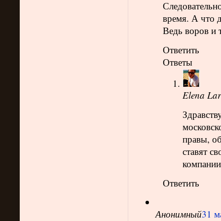
Следовательно
время. А что 
Ведь воров и 
Ответить
Ответы
Elena Lar
Здравств
московск
правы, о
ставят св
компании
Ответить
Анонимный
31 м