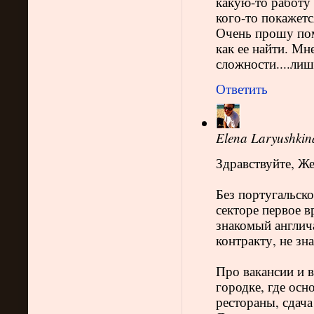
какую-то работу 
кого-то покажетс
Очень прошу помо
как ее найти. Мн
сложности....лиш
Ответить
Elena Laryushkin
Здравствуйте, Же
Без португальско
секторе первое 
знакомый англича
контракту, не зн
Про вакансии и 
городке, где осн
рестораны, сдача