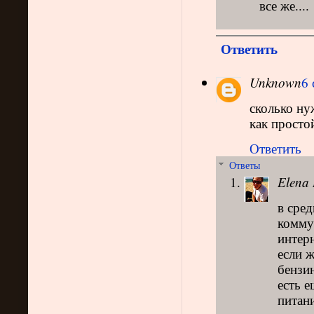
все же....
Ответить
Unknown
6 
сколько ну
как просто
Ответить
Ответы
Elena 
в сред
комму
интерн
если ж
бензин
есть е
питани