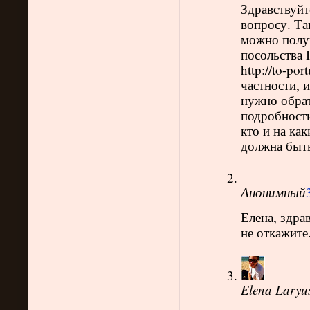
Здравствуйт
вопросу. Та
можно получ
посольства 
http://to-por
частности, 
нужно обрат
подробности
кто и на ка
должна быть
Анонимный
Елена, здра
не откажите
Elena Laryu