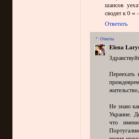
шансов уеха
сводят к 0 = 
Ответить
Ответы
Elena Lary
Здравствуй
Переехать
преждеврем
жительство,
Не знаю ка
Украине. Д
что имен
Португалию.
время многи