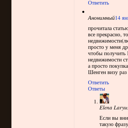
Ответить
Анонимный
14 ян
прочитала стать
все прекрасно, т
недвижимости(лю
просто у меня д
чтобы получить 
недвижимости ст
а просто покупк
Шенген визу раз 
Ответить
Ответы
Elena Laryu
Если вы вни
такую фразу