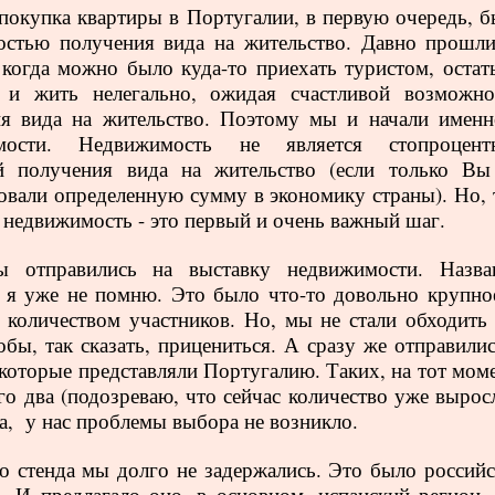
 покупка квартиры в Португалии, в первую очередь, б
стью получения вида на жительство. Давно прошли
 когда можно было куда-то приехать туристом, остать
ь и жить нелегально, ожидая счастливой возможно
я вида на жительство. Поэтому мы и начали именн
мости. Недвижимость не является стопроцент
ей получения вида на жительство (если только Вы
овали определенную сумму в экономику страны). Но, 
, недвижимость - это первый и очень важный шаг.
ы отправились на выставку недвижимости. Назва
 я уже не помню. Это было что-то довольно крупное
количеством участников. Но, мы не стали обходить 
обы, так сказать, прицениться. А сразу же отправилис
 которые представляли Португалию. Таких, на тот моме
го два (подозреваю, что сейчас количество уже выросл
а,
у нас
проблемы выбора не возникло.
о стенда мы долго не задержались. Это было российс
о. И предлагало оно, в основном, испанский регион, 