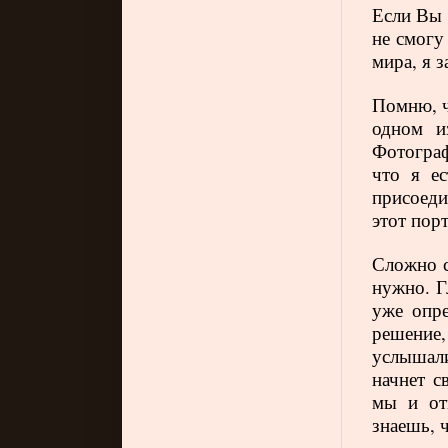
Если Вы 
не смогу
мира, я 
Помню, ч
одном и
Фотограф
что я ес
присоеди
этот пор
Сложно с
нужно.
Г
уже опре
решение
услышали
начнет с
мы и от
знаешь, 