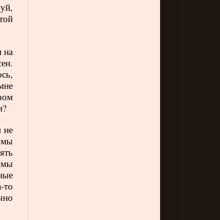
уй,
ртой
 на
ен.
ось,
мне
зом
и?
 не
 мы
ять
 мы
ные
-то
чно