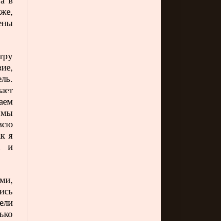
же,
ены
тру
ие,
ель.
ает
аем
 мы
всю
к я
а и
ами,
ись
ели
ько