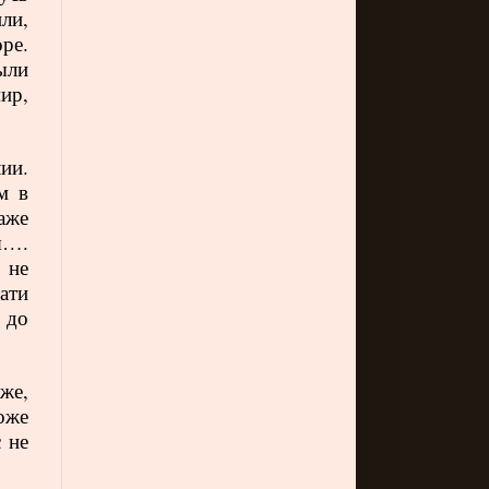
ли,
ре.
ыли
ир,
ии.
м в
аже
я….
 не
ати
 до
же,
оже
 не