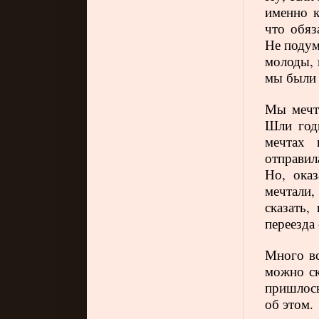
именно 
что обяз
Не подум
молоды, 
мы были 
Мы мечта
Шли годы
мечтах 
отправил
Но, оказ
мечтали,
сказать,
переезда
Много вс
можно ск
пришлось
об этом.