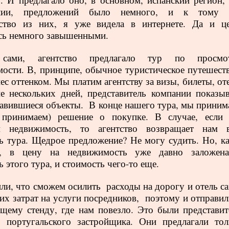
алии, предложений было немного, и к тому 
ство из них, я уже видела в интернете. Да и ц
сь немного завышенными.
 сами, агентство предлагало тур по просмо
ости. В, принципе, обычное туристическое путешеств
нес оттенком. Мы платим агентству за визы, билеты, от
е нескольких дней, представитель компании показыв
авившиеся объекты.
В конце нашего тура, мы приним
 принимаем) решение о покупке. В случае, если
м недвижимость, то агентство возвращает нам 
ь тура. Щедрое предложение? Не могу судить. Но, ка
, в цену на недвижимость уже давно заложен
 этого тура, и стоимость чего-то еще.
ли, что сможем осилить
расходы на дорогу и отель с
их затрат на услуги посредников,
поэтому и отправил
щему стенду, где нам повезло. Это были представит
 португальского застройщика. Они предлагали тол