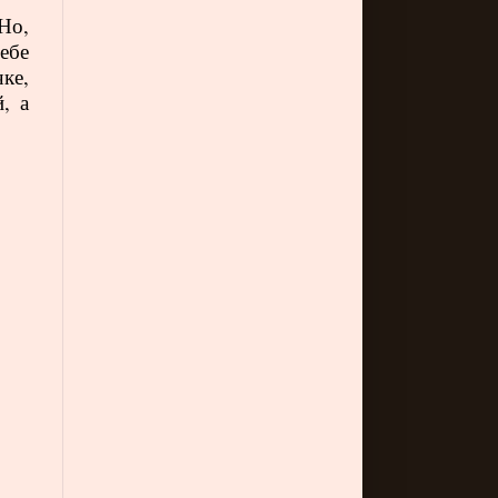
Но,
ебе
чке,
, а