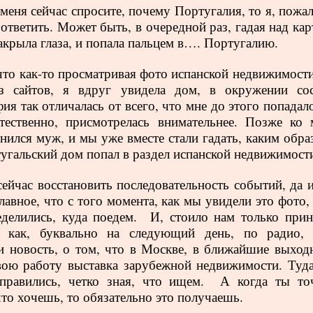
меня сейчас спросите, почему Португалия, то я, пожал
 ответить. Может быть, в очередной раз, гадая над ка
закрыла глаза, и попала пальцем в…. Португалию.
то как-то просматривая фото испанской недвижимости
з сайтов, я вдруг увидела дом, в окружении сос
ия так отличалась от всего, что мне до этого попадал
тественно, присмотрелась внимательнее. Позже ко 
нился муж, и мы уже вместе стали гадать, каким обра
тугальский дом попал в раздел испанской недвижимост
ейчас восстановить последовательность событий, да и
лавное, что с того момента, как мы увидели это фото,
делились, куда поедем.
И, стоило нам только прин
, как, буквально на следующий день, по радио,
 новость, о том, что в Москве, в ближайшие выход
вою работу выставка зарубежной недвижимости. Туда
правились, четко зная, что ищем.
А когда ты то
что хочешь, то обязательно это получаешь.