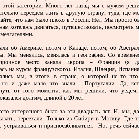
к этой
категории. Много лет назад мы с мужем реши
ательно переедем жить в другую страну, туда, где мо
айте, что нам было плохо в России. Нет. Мы просто б
нам хотелось двигаться, путешествовать, посмотреть м
мечтателями.
ли об Америке, потом о Канаде, потом, об Австрал
. Мы менялись, менялась и география. Со времене
прочное место заняла Европа – Франция (я д
ась на курсы французского), Италия, Швеция, Испани
ались мы, в итоге, в стране, о которой не то что
 но и даже мало что знали - Португалии. Да, кст
 путь от того момента, как мы решили, что уедем,
 оказался долгим, длиной в 20 лет.
его интересного было за эти двадцать лет. И, мы, да
азать, переехали. Только из Сибири в Москву. Где т
 устраиваться и приспосабливаться.
Но, речь сейчас