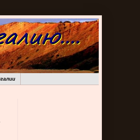
галии
а