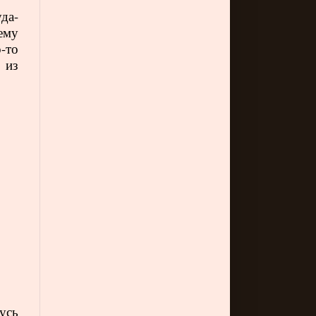
да-
ему
-то
 из
шусь