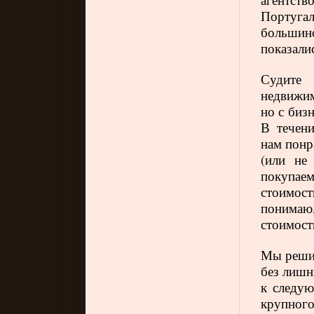
Португ
большин
показали
Судите
недвижим
но с биз
В течени
нам понр
(или не
покупае
стоимост
понимаю
стоимость
Мы реши
без лишн
к следую
крупного