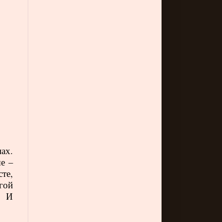
ах.
е –
те,
гой
. И