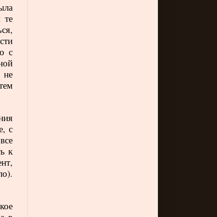
ыла
 те
ся,
сти
о с
ной
 не
тем
ния
, с
все
ь к
нт,
о).
кое
а в