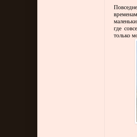
Повседн
временам
маленьки
где совс
только м