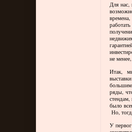
Для нас,
возможно
времена,
работат
получени
недвижи
гаранти
инвестир
не менее
Итак, м
выставки
большим 
ряды, чт
стендам,
было все
Но, тогд
У первог
агентств