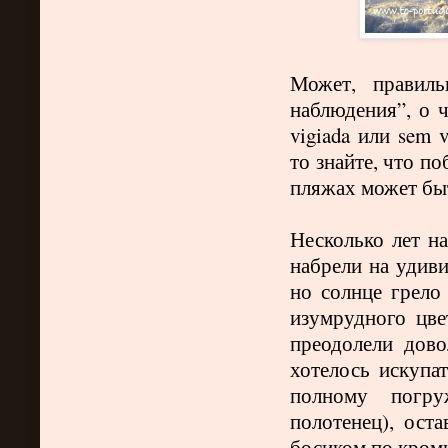
Может, правил
наблюдения”, о 
vigiada
или
sem
v
то знайте, что по
пляжах может бы
Несколько лет на
набрели на удиви
но солнце грело
изумрудного цве
преодолели дово
хотелось искупа
полному погр
полотенец), ост
босиком по кромк