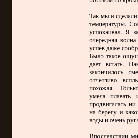
Так мы и сделали
температуры. Со
успокаивал. Я з
очередная волна
успев даже сообра
Было такое ощуще
дает встать. П
закончилось с
отчетливо вспл
похожая.
Тольк
умела плавать 
продвигалась ни
на берегу и как
воды и очень ру
Впоследствии мн