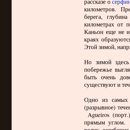
рассказе о
серфи
километров. Пр
берега, глубин
километрах от п
Каньон еще не и
краях образуются
Этой зимой, нап
Но зимой здесь
побережье выгл
быть очень до
существуют и те
Одно из самых 
(разрывное)
тече
Agueiros
(порт.
прямым углом.
волну, ошибочно н