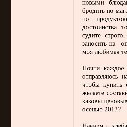
новыми блюда
бродить по маг
по продукто
достоинства т
судите строго
заносить на оп
моя любимая те
Почти каждое 
отправляюсь н
чтобы купить 
желаете состав
каковы ценовые
осенью 2013?
Начнем с хлеб