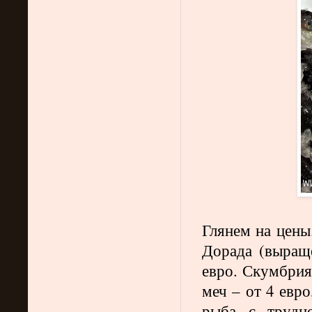
Глянем на цены.
Дорада (выраще
евро. Скумбрия 
меч – от 4 евр
рыба с трудн