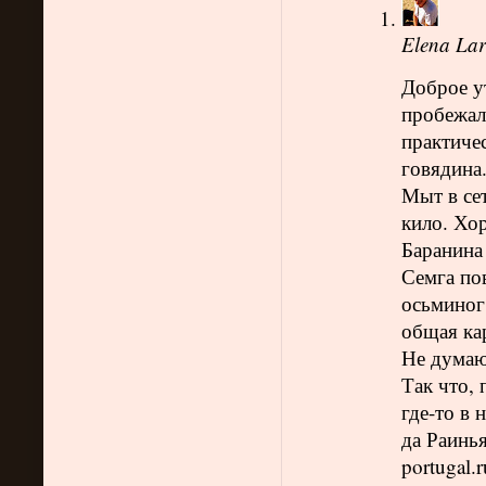
Elena Lar
Доброе ут
пробежала
практичес
говядина.
Мыт в сет
кило. Хо
Баранина 
Семга по
осьминог 
общая кар
Не думаю
Так что, 
где-то в
да Раинья
portugal.