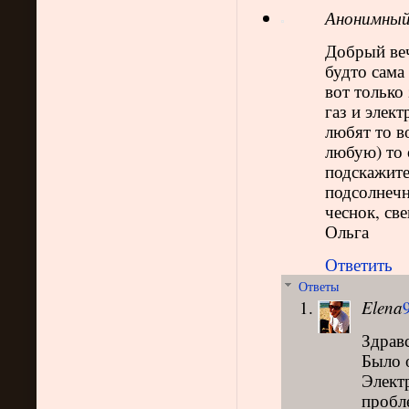
Анонимны
Добрый веч
будто сама
вот только 
газ и элек
любят то в
любую) то 
подскажите
подсолнечн
чеснок, све
Ольга
Ответить
Ответы
Elena
Здравс
Было о
Электр
пробл