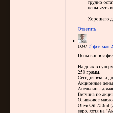
трудно оста
цены чуть в
Хорошего д
Ответить
OMI
15 февраля 2
Цены вопрос фило
На днях в суперм
250 грамм.
Сегодня взали дю
Акционные цены 
Апельсины домашн
Ветчина по акции
Оливковое масло 
Olive Oil 750ml 
евро, хотя на "Ам