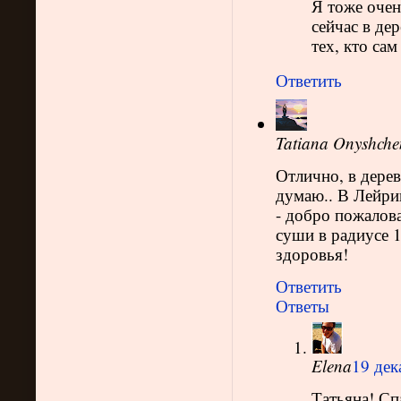
Я тоже очен
сейчас в де
тех, кто са
Ответить
Tatiana Onyshche
Отлично, в дерев
думаю.. В Лейри
- добро пожалов
суши в радиусе 1
здоровья!
Ответить
Ответы
Elena
19 дек
Татьяна! Сп