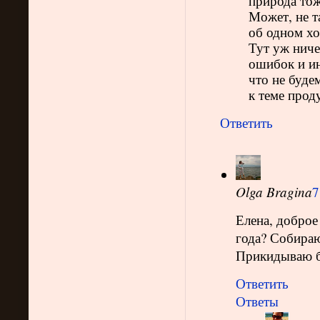
природа тож
Может, не т
об одном хо
Тут уж ниче
ошибок и ин
что не буде
к теме прод
Ответить
Olga Bragina
7
Елена, доброе
года? Собираю
Прикидываю 
Ответить
Ответы