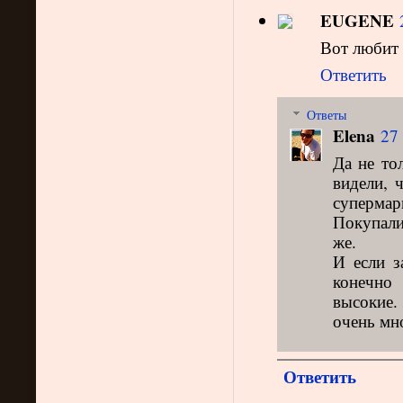
EUGENE
Вот любит х
Ответить
Ответы
Elena
27 
Да не то
видели, 
супермар
Покупали
же.
И если з
конечно 
высокие.
очень мно
Ответить