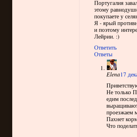
Португалия зава
этому равнодушн
покупаете у селя
Я - ярый против
и поэтому интере
Лейрии. :)
Ответить
Ответы
Elena
17 дек
Приветствую
Не только П
едим послед
выращивают
проезжаем м
Пахнет кормо
Что поделат