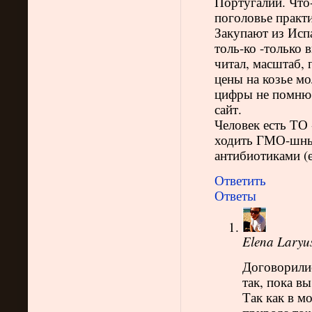
Португалии. Что-
поголовье практи
Закупают из Исп
толь-ко -только
читал, масштаб, 
цены на козье м
цифры не помню. 
сайт.
Человек есть ТО 
ходить ГМО-шны
антибиотиками (е
Ответить
Ответы
Elena Laryu
Договорилис
так, пока в
Так как в м