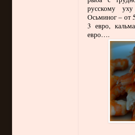
русскому уху
Осьминог – от 5
3 евро, кальм
евро….