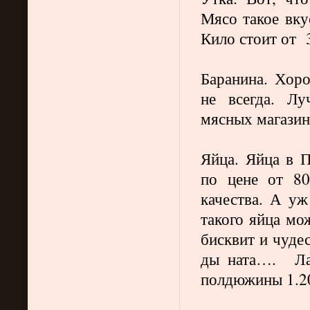
Мясо такое вку
Кило стоит от
Баранина. Хоро
не всегда. Лу
мясных магазина
Яйца. Яйца в П
по цене от 80
качества. А у
такого яйца мо
бисквит и чуде
ды ната….
Ла
полдюжины 1.2