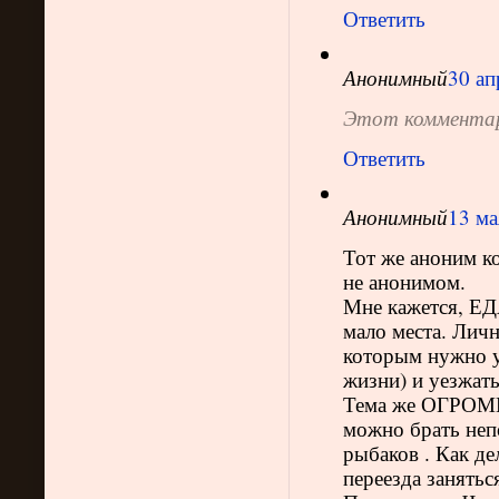
Ответить
Анонимный
30 ап
Этот комментар
Ответить
Анонимный
13 ма
Тот же аноним к
не анонимом.
Мне кажется, Е
мало места. Личн
которым нужно уе
жизни) и уезжать
Тема же ОГРОМН
можно брать непо
рыбаков . Как де
переезда занятьс