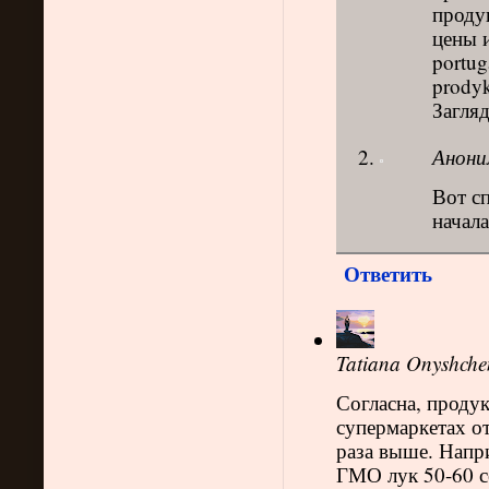
продук
цены и
portug
prodyk
Загляд
Анони
Вот сп
начала
Ответить
Tatiana Onyshche
Согласна, продук
супермаркетах от
раза выше. Напри
ГМО лук 50-60 се