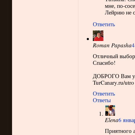
мне, по-сос
Лейрию не о
Ответить
Roman Papasha
4
Отличный выбор.
Спасибо!
ДОБРОГО Вам у
TurCanary.ru/utro
Ответить
Ответы
Elena
6 янва
Приятного а