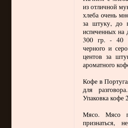
из отличной му
хлеба очень м
за штуку, до 
испеченных на 
300 гр. - 40 
черного и серо
центов за шту
ароматного кофе
Кофе в Португа
для разговор
Упаковка кофе 2
Мясо. Мясо п
признаться, н