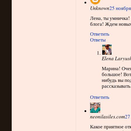
Unknown
25 ноября 
Лена, ты умничка!
блога! Ждем новых
Ответить
Ответы
Elena Laryus
Марина! Очен
большое! Вот 
нибудь вы под
рассказывать
Ответить
neonilasiles.com
27
Какое приятное от