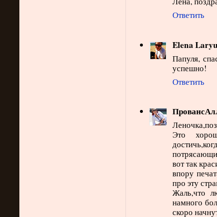
Лена, поздр
Ответить
Elena Lary
Папуля, сп
успешно!
Ответить
ПровансАл
Леночка,поз
Это хоро
достичь,ког
потрясающие
вот так крас
впору печат
про эту стр
Жаль,что л
намного бол
скоро начнут