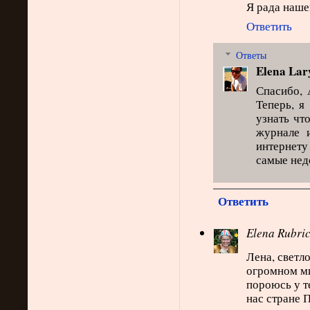
Я рада наше
Ответить
Ответы
Elena Lar
Спасибо, 
Теперь, я
узнать чт
журнале 
интернет
самые нед
Ответить
Elena Rubri
Лена, светл
огромном ми
пороюсь у т
нас стране 