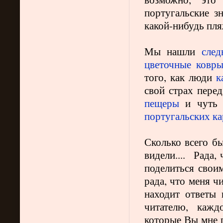
португальские з
какой-нибудь пля
Мы нашли
след
цветочные ковр
того, как люди
к
свой страх пере
пещеры
и чуть 
португальских ка
Сколько всего б
видели.... Рада,
поделиться свои
рада, что меня ч
находит ответы 
читателю, каж
которые Вы мне 