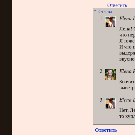
Ответить
Ответы
Elena 
Лена! 
что пе
Я тоже
И что 
выдерж
вкусно
Elena 
Значит
выветри
Elena 
Нет, Л
то куп
Ответить