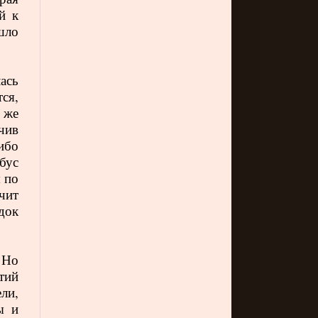
й к
шло
ась
тся,
 же
чив
ибо
бус
 по
чит
док
 Но
тий
ли,
ы и