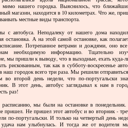
т мимо нашего городка. Выяснилось, что ближайши
пный магазин, находится в 10 километрах. Что же, при
сваивать местные виды транспорта.
ы с автобуса. Неподалеку от нашего дома находил
ая остановка. А на этой самой остановке, как полагае
асписание. Потрепанное ветрами и дождями, оно все
нам необходимую информацию. Тщательно изу
ие, мы пришли к выводу, что в выходные, ехать куда-л
ть рискованным, так как в субботу-воскресенье авто
 в наш городок всего три раза. Мы решили отправиться
м во второй день недели, что по-португальски зна
ник. В этот день, автобус заглядывал к нам в горо
сть раз!
 расписанию, мы были на остановке в понедельник.
не пришел. Не пришел этот автобус и во вторник - тре
ели по-португальски. И только на четвертый день неде
 удача нам улыбнулась. И тогда же от водителя м