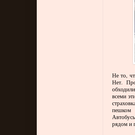
Не то, ч
Нет. Пр
обходил
всеми эт
страховк
пешком 
Автобус
рядом и 