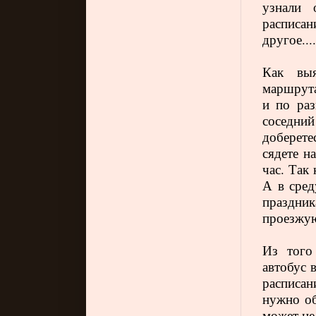
узнали о
расписан
другое....
Как выя
маршрута
и по ра
соседни
доберете
сядете н
час. Так
А в сред
праздник
проезжу
Из того
автобус 
расписа
нужно об
может не