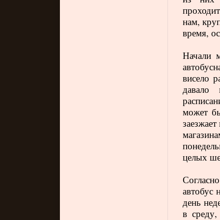
проходи
нам, кру
время, о
Начали м
автобусн
висело р
давало 
расписан
может бы
заезжает
магазина
понедель
целых ше
Согласно
автобус 
день нед
в среду,