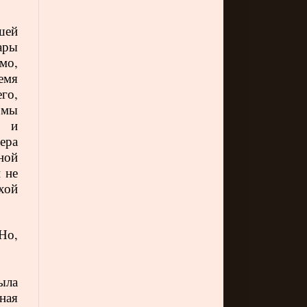
шей
ары
мо,
емя
го,
 мы
м и
ера
ной
 не
хой
Но,
ыла
ная