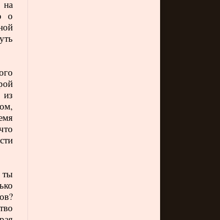
 на
о о
ной
чуть
ого
рой
 из
ом,
ремя
что
сти
 ты
ько
ов?
тво
рая