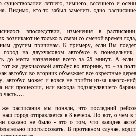
 существовании летнего, зимнего, весеннего и осенн
ия. Видимо, кто-то забыл заменить одно расписание
снилось впоследствии, изменения в расписани
х возникают не только в связи со сменой времен года,
зным другим причинам. К примеру, если Вы поедет
й город на двухчасовом автобусе в понедельник,
сь до места назначения всего за 25 минут. А если
а тот же двухчасовой автобус во вторник, то – за пол
 как автобус во вторник объезжает все окрестные дере
у, автобус может и вовсе не прийти из-за какого-ниб
а или процессии, или выхода подзагулявшего барана
ю часть….
 же расписания мы поняли, что последний рейсо
в наш город отправляется в 8 вечера. Но вот, о чем в
нии сказано не было - это о том, что
завидев автоб
язательно проголосовать.
В противном случае, водит
 остановиться.