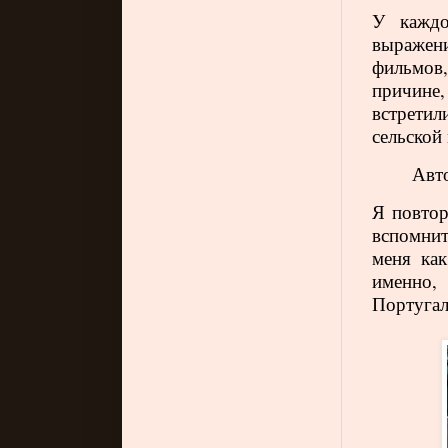
У каждо
выражени
фильмов,
причине
встретил
сельской
Авто
Я повтор
вспомнит
меня ка
именно,
Португа