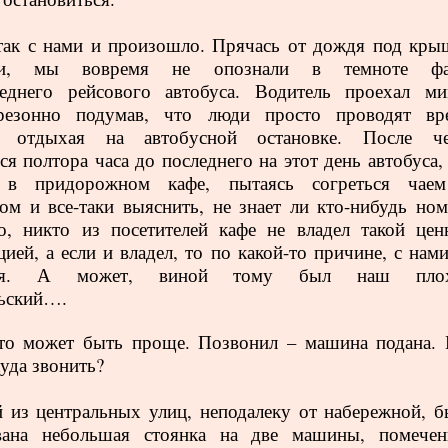
ак с нами и произошло. Прячась от дождя под кры
вки, мы вовремя не опознали в темноте ф
леднего рейсового автобуса. Водитель проехал ми
резонно подумав, что люди просто проводят вр
, отдыхая на автобусной остановке. После че
ся полтора часа до последнего на этот день автобуса,
 в придорожном кафе, пытаясь согреться чае
ом и все-таки выяснить, не знает ли кто-нибудь ном
о, никто из посетителей кафе не владел такой цен
ией, а если и владел, то по какой-то причине, с нами
лся. А может, виной тому был наш пло
льский….
то может быть проще. Позвонил – машина подана. 
куда звонить?
 из центральных улиц, неподалеку от набережной, б
вана небольшая стоянка на две машины, помечен