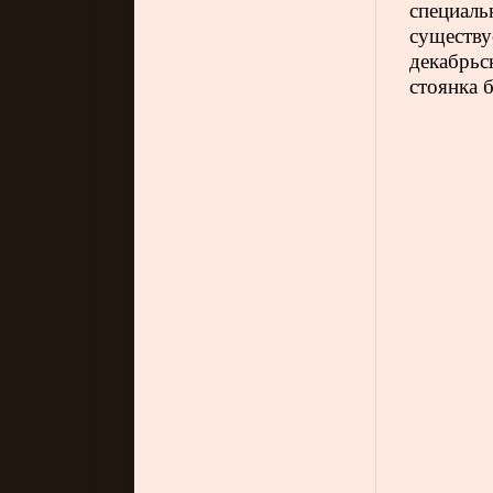
специал
существ
декабрьс
стоянка 