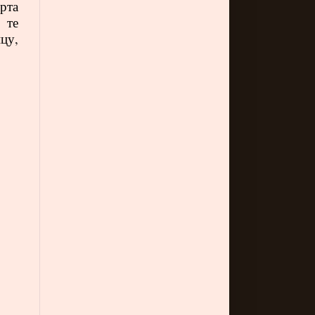
рта
 те
цу,