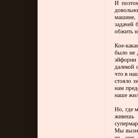
И поэтом
довольн
машине,
задачей 
обжить н
Кое-кака
было не 
эйфории
далекой 
что в на
стояло з
нам пред
наше жил
Но, где 
живешь 
супермар
Мы вызна
из них 