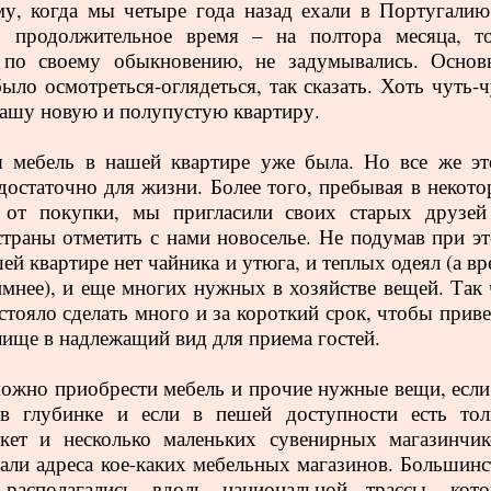
у, когда мы четыре года назад ехали в Португалию
о продолжительное время – на полтора месяца, т
 по своему обыкновению, не задумывались. Основ
было осмотреться-оглядеться, так сказать. Хоть чуть-
ашу новую и полупустую квартиру.
я мебель в нашей квартире уже была. Но все же эт
достаточно для жизни. Более того, пребывая в некото
 от покупки, мы пригласили своих старых друзей
страны отметить с нами новоселье. Не подумав при эт
шей квартире нет чайника и утюга, и теплых одеял (а в
имнее), и еще многих нужных в хозяйстве вещей. Так 
стояло сделать много и за короткий срок, чтобы приве
ище в надлежащий вид для приема гостей.
можно приобрести мебель и прочие нужные вещи, если
в глубинке и если в пешей доступности есть тол
кет и несколько маленьких сувенирных магазинчик
ли адреса кое-каких мебельных магазинов. Большинс
располагались вдоль национальной трассы, кото