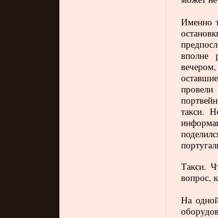
Именно т
остано
предпос
вполне 
вечером
оставшие
провели
портвейн
такси. Н
информац
подели
португа
Такси. Ч
вопрос, 
На одной
оборудо