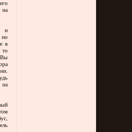
его
 на
и и
 но
е в
 то
 Вы
тора
вни.
удь
 на
вый
 том
ус,
ель