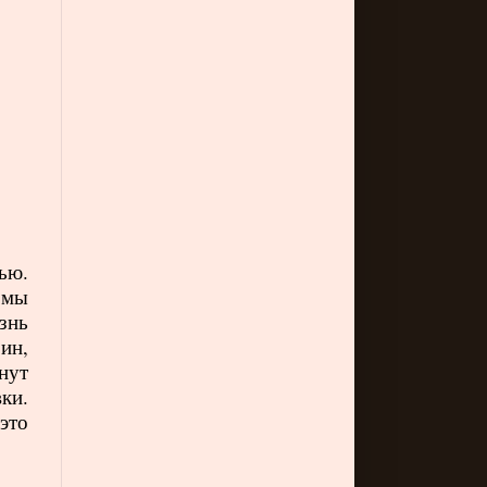
ью.
 мы
знь
ин,
нут
ки.
это