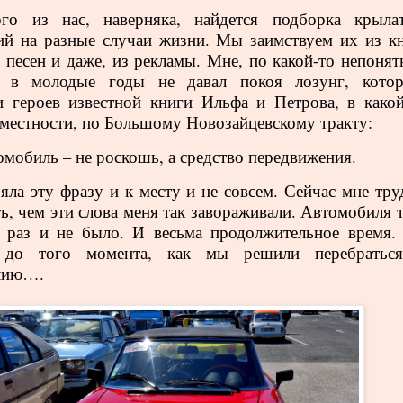
го из нас, наверняка, найдется подборка крыла
й на разные случаи жизни. Мы заимствуем их из кн
 песен и даже, из рекламы. Мне, по какой-то непонят
, в молодые годы не давал покоя лозунг, кото
и героев известной книги Ильфа и Петрова, в какой
 местности, по Большому Новозайцевскому тракту:
мобиль – не роскошь, а средство передвижения.
яла эту фразу и к месту и не совсем. Сейчас мне тру
ь, чем эти слова меня так завораживали. Автомобиля т
к раз и не было. И весьма продолжительное время
 до того момента, как мы решили перебратьс
лию….