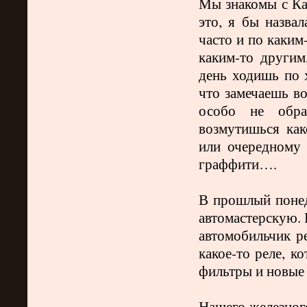
Мы знакомы с Кал
это, я бы назва
часто и по каким
каким-то други
день ходишь по 
что замечаешь во
особо не обра
возмутишься ка
или очередному
граффити….
В прошлый понед
автомастерскую. 
автомобильчик р
какое-то реле, к
фильтры и новые 
Нашего железного