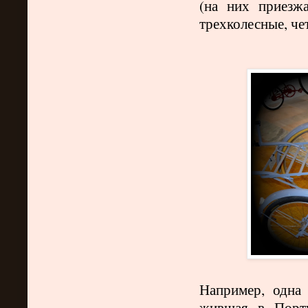
(на них приезж
трехколесные, че
Например, одна 
жившая в Порту