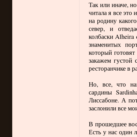
Так или иначе, н
читала я все это
на родину каког
север, и отвед
колбаски
Alheira
знаменитых пор
который готовят 
закажем густой 
ресторанчике в 
Но, все, что н
сардины
Sardinh
Лиссабоне. А пот
заслонили все мо
В прошедшее вос
Есть у нас один