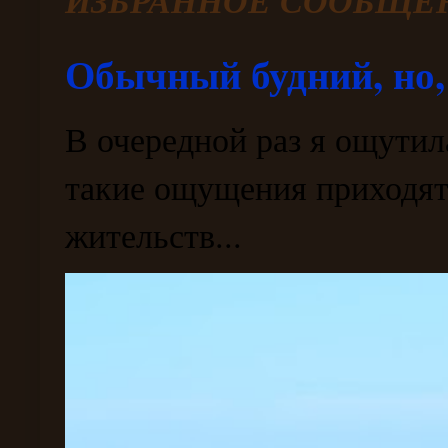
Обычный будний, но,
В очередной раз я ощутил
такие ощущения приходят 
жительств...