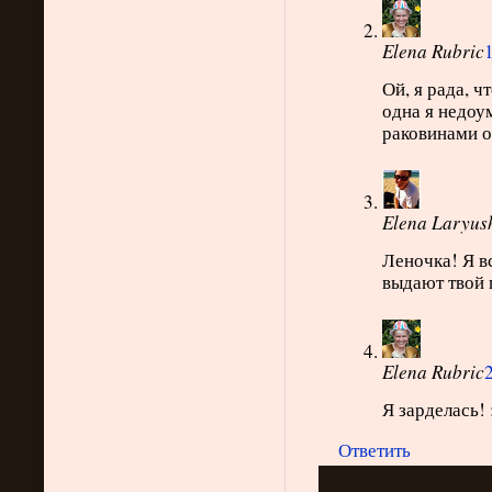
Elena Rubric
1
Ой, я рада, ч
одна я недоу
раковинами от
Elena Laryus
Леночка! Я вс
выдают твой 
Elena Rubric
2
Я зарделась! 
Ответить