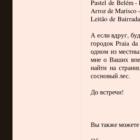
Pastel
de
Bel
é
m - 
Arroz de Marisco -
Leit
ã
o
de
Bairrada
А если вдруг, бу
городок Praia d
одном из местных
мне о Ваших впе
найти на стран
сосновый лес.
До встречи!
Вы также можете