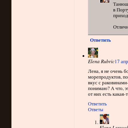
Танюша
в Порту
приход
Отличн
Ответить
Elena Rubric
17 апр
Лена, я не очень 
морепродуктов, по
вкус с раковинами-
понимаю? А что, э
от них есть какая-
Ответить
Ответы
Elena Laryus