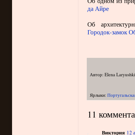
Об одном из при
да Айре
Об архитектур
Городок-замок 
Автор:
Elena Laryushk
Ярлыки:
Португальска
11 коммента
Виктория
12 