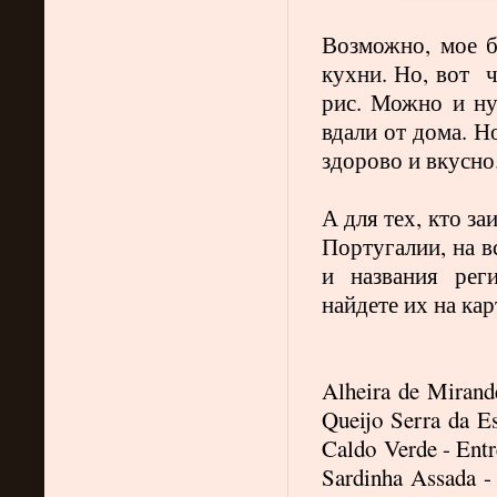
Возможно, мое б
кухни. Но, вот ч
рис. Можно и ну
вдали от дома. Н
здорово и вкусно
А для тех, кто з
Португалии, на в
и названия рег
найдете их на ка
Alheira
de
Mirande
Queijo
Serra
da
Es
Caldo
Verde - Ent
Sardinha
Assada
- 