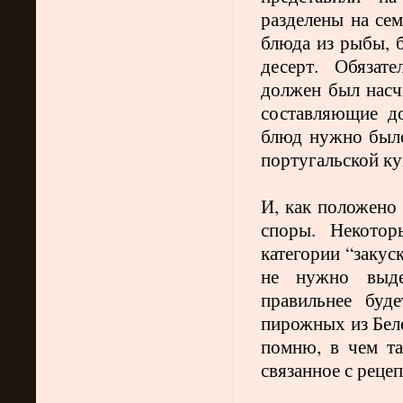
разделены на сем
блюда из рыбы, 
десерт. Обязат
должен был насчи
составляющие д
блюд нужно было 
португальской ку
И, как положено
споры. Некотор
категории “закус
не нужно выде
правильнее буд
пирожных из Беле
помню, в чем та
связанное с реце