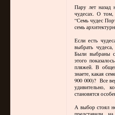
Пару лет назад 
чудесах. О том,
“Семь чудес Порт
семь архитектурн
Если есть чудес
выбрать чудеса,
Были выбраны с
этого показалос
пляжей. В обще
знаете, какая се
900 000)? Все ве
удивительно, к
становятся особ
А выбор стоял н
представили н