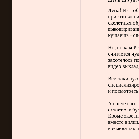
Лена! Я с тоб
приготовлени
скелетных об
выковыривани
кушаешь - сп
Но, по какой
считается чуд
захотелось по
видео выклад
Все-таки нуж
специализиро
и посмотреть,
А насчет пол
остается в бу
Кроме экзоти
вместо вилки
времена так 