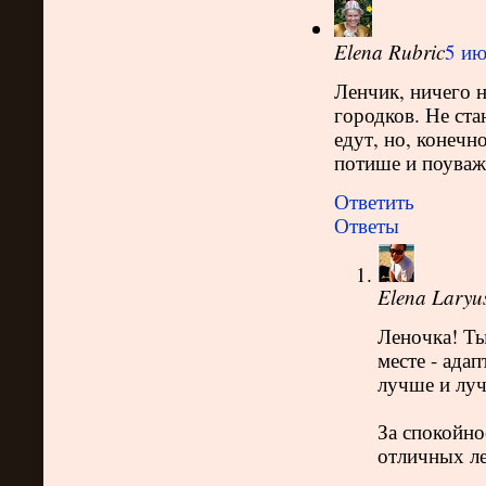
Elena Rubric
5 ию
Ленчик, ничего н
городков. Не ста
едут, но, конечн
потише и поуважи
Ответить
Ответы
Elena Laryu
Леночка! Ты
месте - ада
лучше и луч
За спокойно
отличных ле