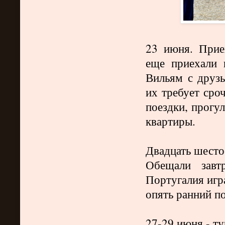
23 июня. Прие
еще приехали 
Вильям с друз
их требует сро
оездки, прогул
п
квартиры.
Двадцать шесто
Обещали завт
Португалия игр
опять ранний п
27-29 июня - т