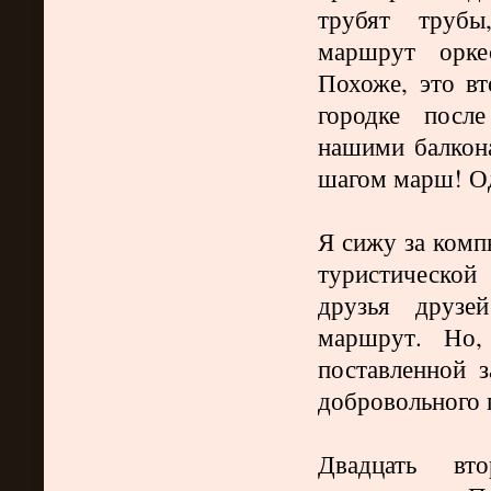
трубят трубы
маршрут орке
Похоже, это в
городке посл
нашими балкона
шагом марш! Од
Я сижу за комп
туристической
друзья друзе
маршрут. Но,
поставленной 
добровольного
Двадцать вт