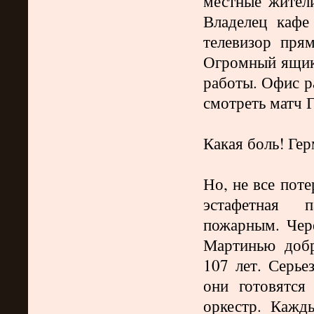
местные жители
Владелец кафе
телевизор прям
Огромный ящик.
работы. Офис р
смотреть матч 
Какая боль
!
Гер
Но, не все пот
эстафетная п
пожарным. Чере
Мартинью доб
107 лет. Серье
они готовятся
оркестр. Кажд