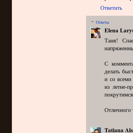
Ответить
Ответы
Elena Lary
Таня! Спа
напряженны
С коммент
делать быс
и со всеми
из летне-п
покрутимся
Отличного 
Tatiana Als