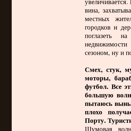
увеличивается.
вина, захватыв
местных жите
городков и дер
поглазеть н
недвижимости 
сезоном, ну и по
Смех, стук, м
моторы, бара
футбол. В
се э
большую волн
пытаюсь выныр
плохо получ
Порту. Туристи
Шумовая волн