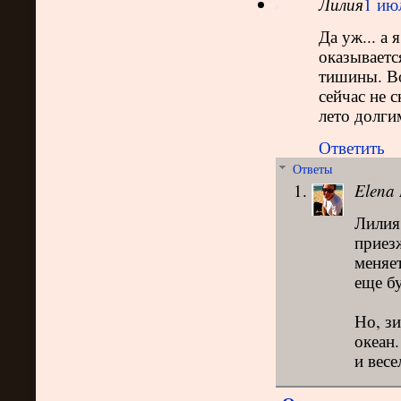
Лилия
1 июл
Да уж... а
оказывается
тишины. Во
сейчас не 
лето долги
Ответить
Ответы
Elena 
Лилия!
приез
меняе
еще бу
Но, з
океан.
и весел