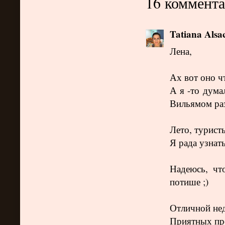
16 коммента
Tatiana Alsa
Лена,
Ах вот оно ч
А я -то дума
Вильямом раз
Лето, турист
Я рада узнать
Надеюсь, чт
потише ;)
Отличной не
Приятных про