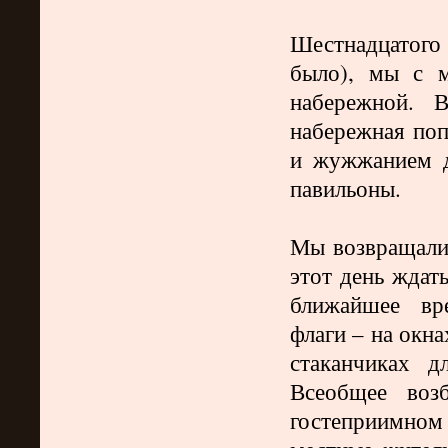
Шестнадцатого
было), мы с 
набережной. 
набережная поп
и жужжанием д
павильоны.
Мы возвращалис
этот день ждат
ближайшее вр
флаги – на окн
стаканчиках 
Всеобщее воз
гостеприимном