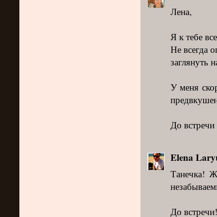
Лена,
Я к тебе в
Не всегда о
заглянуть н
У меня скор
предвкушен
До встречи 
Elena Lary
Танечка! Ж
незабываем
До встречи