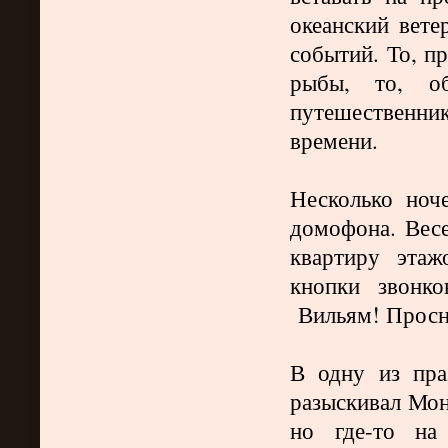
океанский вете
событий. То, п
рыбы, то, об
путешественни
времени.
Несколько ноч
домофона. Весе
квартиру эта
кнопки звонк
Вильям! Просни
В одну из пр
разыскивал Мон
но где-то на