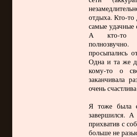
незамедлитель
отдыха. Кто-то
самые удачные 
А кто-то д
полнозвучно.
Н
просыпались о
Одна и та же д
кому-то о св
заканчивала ра
очень счастлива!
Я тоже была с
завершился. А
прихватив с со
больше не разы