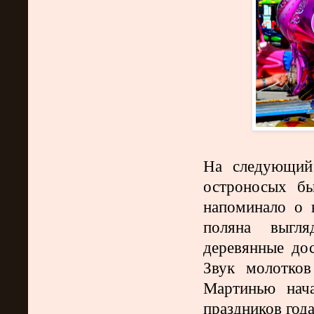
На следующий
остроносых бы
напоминало о 
поляна выгля
деревянные дос
Звук молотко
Мартинью нач
праздников год