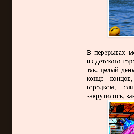
В перерывах ме
из детского го
так, целый ден
конце концов
городком,
сли
закрутилось, зав