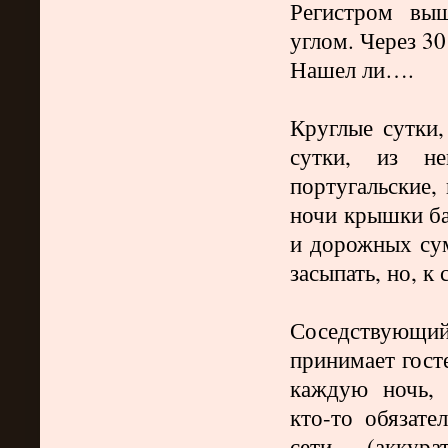
Регистром выш
углом. Через 3
Нашел ли….
Круглые сутки,
сутки, из не
португальские, 
ночи крышки ба
и дорожных сум
засыпать, но, к 
Соседствующи
принимает гост
каждую ночь, 
кто-то обязате
сети (аккур