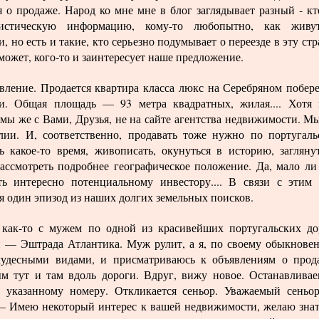
 о продаже. Народ ко мне мне в блог заглядывает разный - кт
истическую информацию, кому-то любопытно, как живу
, но есть и такие, кто серьезно подумывает о переезде в эту стр
 может, кого-то и заинтересует наше предложение.
явление. Продается квартира класса люкс на Серебряном побер
и. Общая площадь — 93 метра квадратных, жилая.... Хотя 
 мы же с Вами, Друзья, не на сайте агентства недвижимости. М
лии. И, соответственно, продавать тоже нужно по португаль
ь какое-то время, живописать, окунуться в историю, загляну
рассмотреть подробнее географическое положение. Да, мало ли
ь интересно потенциальному инвестору.... В связи с этим
 один эпизод из наших долгих земельных поисков.
как-то с мужем по одной из красивейших португальских до
 — Эштрада Атлантика. Муж рулит, а я, по своему обыкнове
удесными видами, и присматриваюсь к объявлениям о прод
м тут и там вдоль дороги. Вдруг, вижу новое. Останавливае
 указанному номеру. Откликается сеньор. Уважаемый сень
— Имею некоторый интерес к вашей недвижимости, желаю знат