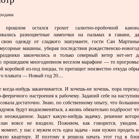
родана
 прошлом остался грохот салютно-пробочной канона
гивались разноцветные лампочки на пальмах в гавани, д
и свою одежду от сладкого эшпуманте, гости Сан Мартин
мусорные машины, убирая последствия рождественско-нового
раздники закончились и только северный ветер нет-нет 
о прошедшем многодневном веселом марафоне — то прогромы
ой коробкой из-под пиццы, то притащит неизвестно откуда обр
о плаката — Новый год 20....
е когда-нибудь заканчивается. И хочешь-не хочешь, пора перехо
о-фееричного настроения к рабочему. Заданий себе на наступи
исовала достаточно. Знаю, по собственному опыту, что большин
адумок будут видоизменяться, а жизнь обязательно подбросит чт
о неожиданное. Задаст какую-нибудь задачку, решение котор
план вовсе не входило. Поживем, как говорится, увидим
момент, у нас с мужем есть одна задача - нам нужно продать 
скую квартиру. И поэтому я решила начать этот год в бло