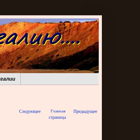
галии
Следующее
Главная
Предыдущее
страница