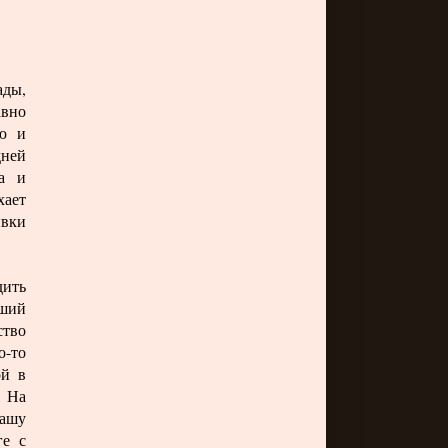
ды,
авно
ью и
дней
да и
хает
ывки
дить
вший
ство
о-то
ой в
. На
нашу
ге с