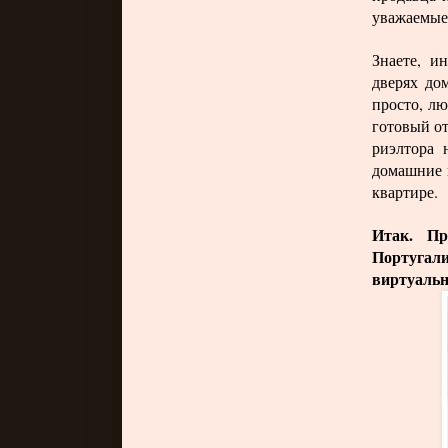
уважаемые
Знаете, и
дверях до
просто, л
готовый от
риэлтора 
домашние в
квартире.
Итак. Пр
Португали
виртуальн