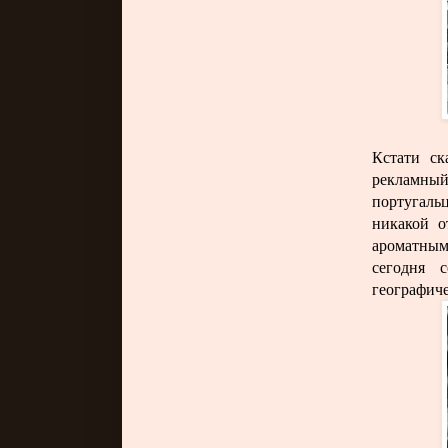
Кстати ск
рекламный
португальц
никакой о
ароматным
сегодня 
географич