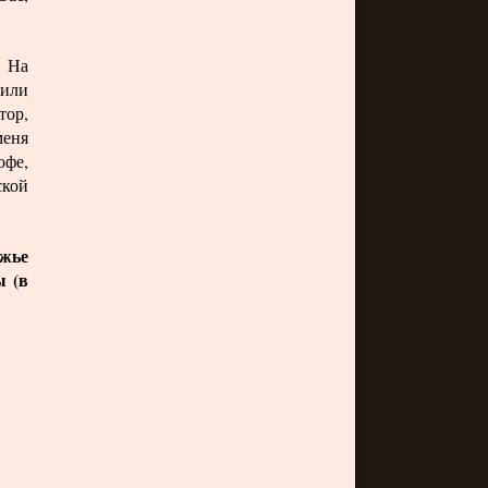
. На
 или
тор,
меня
офе,
ской
жье
ы (в