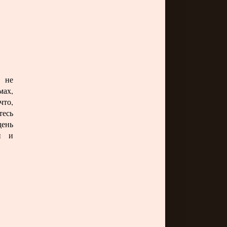
, не
мах,
что,
тесь
день
й и