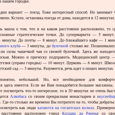
в нашем городке.
один вариант — поезд. Тоже интересный способ. Но занимает 
мени. Кстати, остановка поезда от дома, находится в 12 минутах
чь зашла о том, что и на каком расстоянии расположено, то с
сновные стратегические точки. До супермаркета — 5 минут
минуты. До почты — 8 минут. До ближайшего кафе — 1 мин
вного клуба
— 3 минуты, до
булочной
столько же. Позанимали
или силы чашечкой чая со свежей булочкой. Здесь же находит
рская. Можно и прическу подправить. Медицинский центр 
егезия (управа городка) — 10 минут. Церковь — 6 минут. Шко
етский сад — 3 минуты. Разумеется, речь идет о пеших минутах.
 понятно, небольшой. Но, все необходимое для комфорт
я здесь имеется. Если же Вам понадобятся большие магазины,
е посмотреть что-то интересное, то в 20 минутах не очень быс
дится
Алкобаса
со своим прекрасным монастырем и
вкуснейш
и
. Где-то столько же времени Вы потратите на то, чтобы добратьс
посмотреть как люди
катаются на гигантских волнах
. Примерно
 расстоянии расположен город
Калдаш да Раинья
со сво