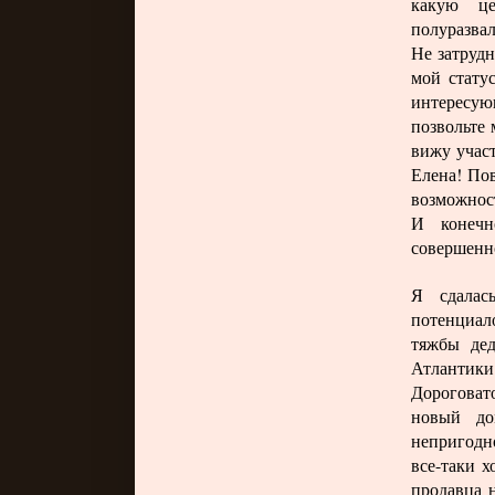
какую ц
полуразва
Не затрудн
мой стату
интересую
позвольте 
вижу участ
Елена! Пов
возможнос
И конечн
совершенно
Я сдалас
потенциал
тяжбы де
Атлантик
Дороговат
новый до
непригодн
все-таки х
продавца 