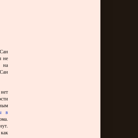
 Сан
ы не
, на
Сан
нет
ости
дным
сы в
ома.
нут.
 как