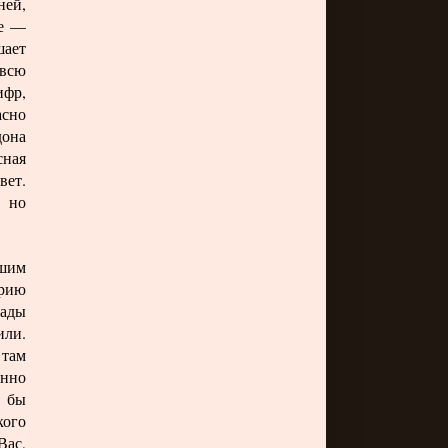
ей,
це —
шает
 всю
ифр,
асно
дона
сная
вет.
 но
шим
орию
рады
или.
 там
енно
я бы
кого
Вас,