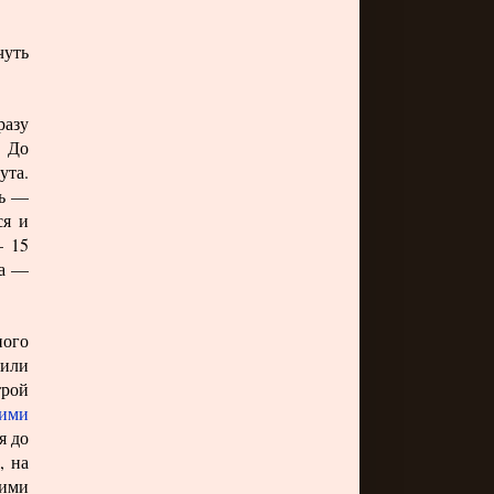
чуть
.
разу
. До
ута.
сь —
ся и
— 15
ла —
ного
 или
трой
ими
я до
, на
ими