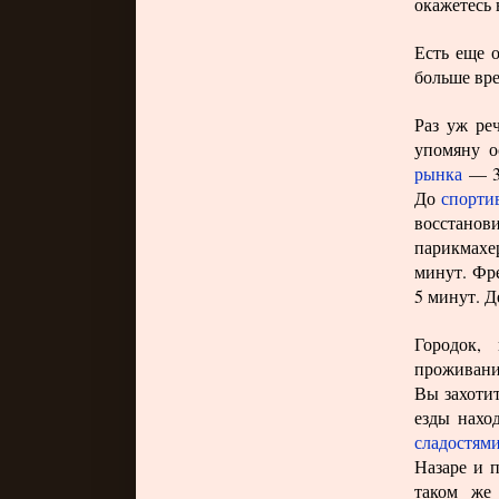
окажетесь 
Есть еще 
больше вре
Раз уж ре
упомяну о
рынка
— 3 
До
спорти
восстанов
парикмахе
минут. Фр
5 минут. Д
Городок,
проживани
Вы захотит
езды нахо
сладостям
Назаре и 
таком же