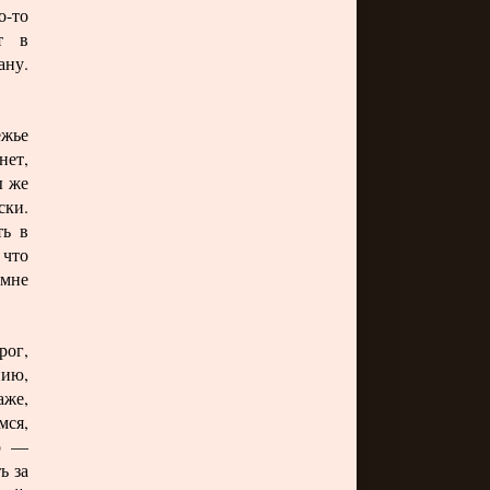
о-то
т в
ану.
ежье
нет,
ы же
ски.
ть в
 что
 мне
рог,
нию,
аже,
мся,
ор —
ь за