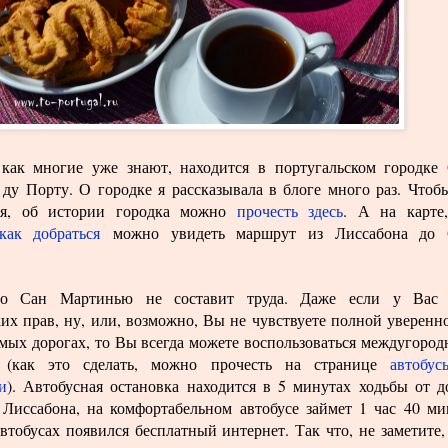
 как многие уже знают, находится в португальском городке
ду Порту. О городке я рассказывала в блоге много раз. Чтоб
ься, об истории городка можно
прочесть здесь
. А на карте
как добраться
можно увидеть маршрут из Лиссабона до 
.
до Сан Мартинью не составит труда. Даже если у Вас 
их прав, ну, или, возможно, Вы не чувствуете полной уверенн
омых дорогах, то Вы всегда можете воспользоваться междугоро
м (как это сделать, можно прочесть на странице
автобу
и
). Автобусная остановка находится в 5 минутах ходьбы от д
 Лиссабона, на комфортабельном автобусе займет 1 час 40 ми
втобусах появился бесплатный интернет. Так что, не заметите,