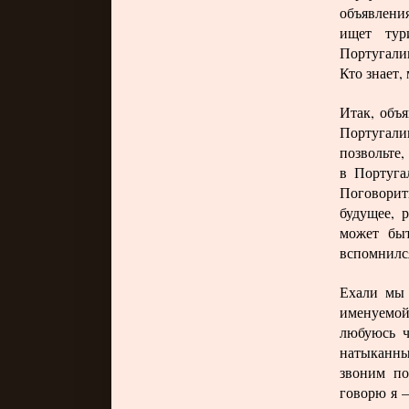
объявления
ищет тур
Португалии
Кто знает,
Итак, объ
Португали
позвольте,
в Португа
Поговорит
будущее, 
может быт
вспомнился
Ехали мы 
именуемой
любуюсь ч
натыканны
звоним по
говорю я 