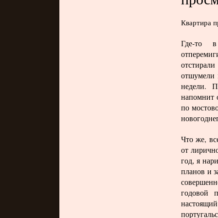
Квартира п
Где-то в
отпереми
отстирал
отшумели 
недели. П
напомнит 
по мостов
новогоднег
Что же, вс
от лиричн
год, я нар
планов и з
совершенн
годовой 
настоящий 
португаль