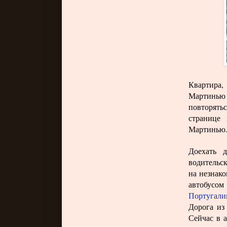
Квартира,
Мартинью 
повторят
странице
Мартинью
Доехать 
водительск
на незнак
автобусо
Португали
Дорога из
Сейчас в а