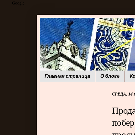
Google
Главная страница
О блоге
К
СРЕДА, 14 
Прода
побер
прос