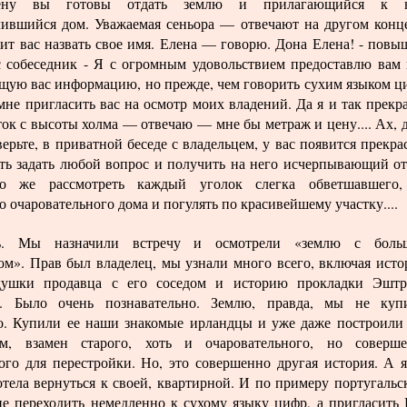
ену вы готовы отдать землю и прилагающийся к н
лившийся дом. Уважаемая сеньора — отвечают на другом кон
ит вас назвать свое имя. Елена — говорю. Дона Елена! - повы
с собеседник - Я с огромным удовольствием предоставлю вам
щую вас информацию, но прежде, чем говорить сухим языком ц
мне пригласить вас на осмотр моих владений. Да я и так прекр
ок с высоты холма — отвечаю — мне бы метраж и цену.... Ах, 
ерьте, в приватной беседе с владельцем, у вас появится прекра
ть задать любой вопрос и получить на него исчерпывающий от
о же рассмотреть каждый уголок слегка обветшавшего,
 очаровательного дома и погулять по красивейшему участку....
ь. Мы назначили встречу и осмотрели «землю с боль
ом». Прав был владелец, мы узнали много всего, включая ист
душки продавца с его соседом и историю прокладки Эшт
и. Было очень познавательно. Землю, правда, мы не куп
о. Купили ее наши знакомые ирландцы и уже даже построили
м, взамен старого, хоть и очаровательного, но соверш
ого для перестройки. Но, это совершенно другая история. А 
отела вернуться к своей, квартирной. И по примеру португальс
не переходить немедленно к сухому языку цифр, а пригласить 