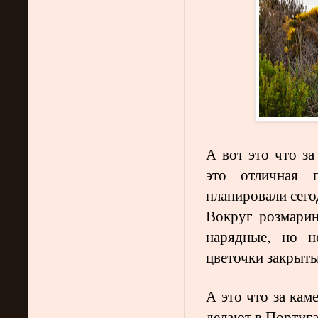
А вот это что за
это отличная 
планировали сего
Вокруг розмарин
нарядные, но н
цветочки закрыты
А это что за кам
делают в Португа