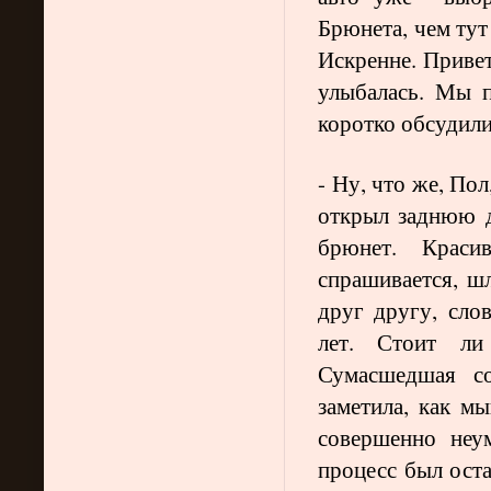
Брюнета, чем тут
Искренне. Приве
улыбалась. Мы п
коротко обсудили
- Ну, что же, По
открыл заднюю д
брюнет. Краси
спрашивается, ш
друг другу, сло
лет. Стоит ли
Сумасшедшая со
заметила, как м
совершенно неу
процесс был оста