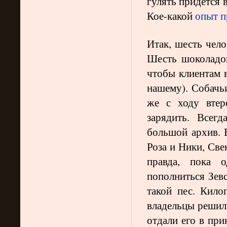
гулять придется 
Кое-какой
опыт п
Итак, шесть чело
Шесть шоколадок
чтобы клиентам в
нашему). Собачьи
же с ходу втер
зарядить. Всег
большой архив.
Роза и Ники, Свен
правда, пока 
пополниться Зевс
такой пес. Кило
владельцы решили
отдали его в при