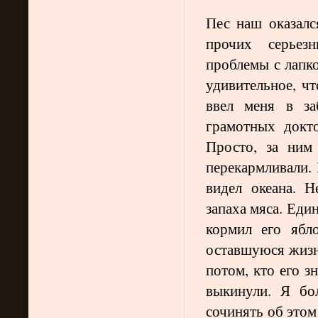
Пес наш оказалс
прочих серьез
проблемы с лапко
удивительное, чт
ввел меня в за
грамотных докто
Просто, за ним
перекармливали. 
видел океана. 
запаха мяса. Еди
кормил его ябл
оставшуюся жизнь.
потом, кто его з
выкинули. Я бо
сочинять об этом