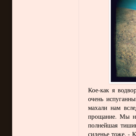
Кое-как я водво
очень испуганны
махали нам всле
прощание. Мы н
полнейшая тишин
сиденье тоже. - 