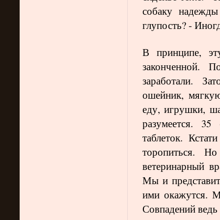
собаку надежды
глупость? - Иногд
В принципе, эт
законченной. По
заработали. За
ошейник, мягкую
еду, игрушки, ш
разумеется. 35
таблеток. Кстат
торопиться. Н
ветеринарный вр
Мы и представит
ими окажутся. М
Совпадений ведь н