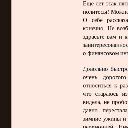
Еще лет этак пят
политесы! Можно 
О себе рассказ
конечно. Не воз
здрасьте вам и к
заинтересованно
о финансовом инт
Довольно быстр
очень дорогого
относиться к раз
что стараюсь из
видела, не пробо
давно перестал
зимние ужины и 
церемонией. Нико