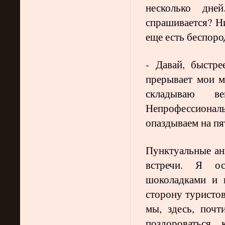
несколько дне
спрашивается? Н
еще есть беспород
- Давай, быстр
прерывает мои м
складываю 
Непрофессиона
опаздываем на пя
Пунктуальные ан
встречи. Я ос
шоколадками и 
сторону туристов
мы, здесь, поч
поздороваться,