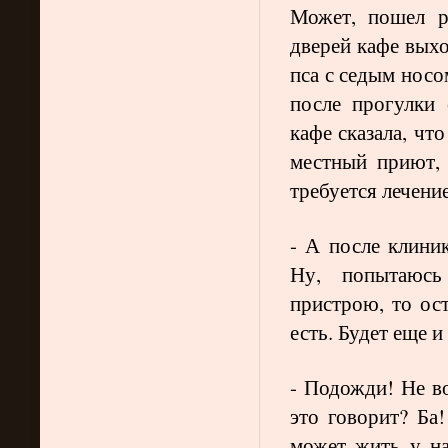
Может, пошел ра
дверей кафе выхо
пса с седым носо
после прогулки 
кафе сказала, чт
местный приют, 
требуется лечени
- А после клини
Ну, попытаюсь
пристрою, то ос
есть. Будет еще и
- Подожди! Не во
это говорит? Ба
может жить у на