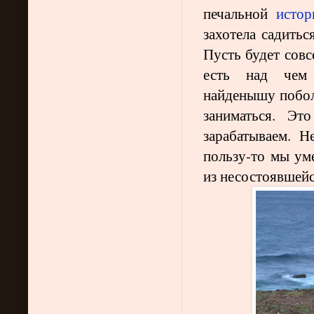
печальной
истор
захотела садитьс
Пусть будет совс
есть над чем 
найденышу побол
заниматься. Э
зарабатываем. Н
пользу-то мы ум
из несостоявшейся