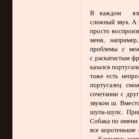
В каждом языке
сложный звук. А 
просто воспроиз
меня, например
проблемы с меж
с раскатистым ф
казался португаль
тоже есть непро
португалец смо
сочетании с дру
звуком ш. Вмест
шупа-шупс. Прив
Собака по имени 
все коротенькие 
— Камчатку, нап