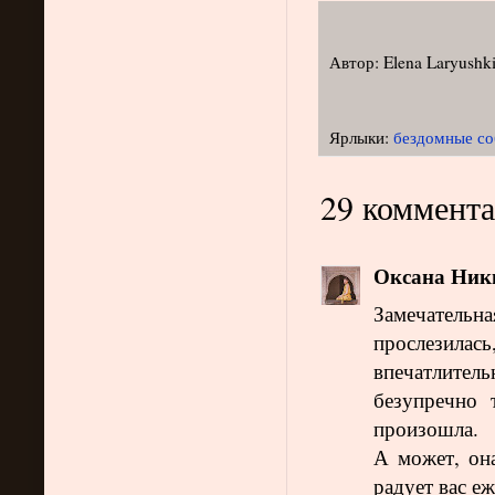
Автор:
Elena Laryushk
Ярлыки:
бездомные со
29 коммента
Оксана Ник
Замечательна
прослези
впечатлите
безупречно 
произошла.
А может, она
радует вас е