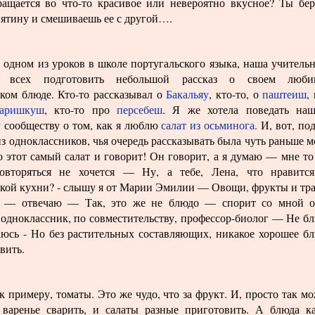
ращается во что-то красивое или невероятно вкусное? Ты бе
нятину и смешиваешь ее с другой….
 одном из уроков в школе португальского языка, наша учитель
а всех подготовить небольшой рассказ о своем люби
ском блюде. Кто-то рассказывал о
Бакальяу
, кто-то, о
паштеиш
,
аришкуш
, кто-то про
персебеш
. Я же хотела поведать на
 сообществу о том, как я люблю
салат из осьминога
. И, вот, по
з одноклассников, чья очередь рассказывать была чуть раньше м
о этот самый салат и говорит! Он говорит, а я думаю — мне то
овторяться не хочется — Ну, а тебе, Лена, что нравитс
ской кухни? - слышу я от Марии Эмилии — Овощи, фрукты и тр
е — отвечаю — Так, это же не блюдо — спорит со мной 
одноклассник, по совместительству, профессор-биолог — Не б
юсь - Но без растительных составляющих, никакое хорошее б
вить.
 к примеру, томаты. Это же чудо, что за фрукт. И, просто так м
 варенье сварить, и салаты разные приготовить. А блюда к