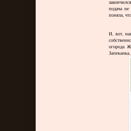
закончилс
подача не 
поняла, ч
И, вот, н
собственн
огорода Ж
Запеканка,