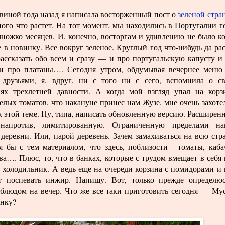
виной года назад я написала восторженный пост о
зеленой стра
ого что растет. На тот момент, мы находились в Португалии г
множко месяцев. И, конечно, восторгам и удивлению не было к
е в новинку. Все вокруг зеленое. Круглый год что-нибудь да рас
рассказать обо всем и сразу — и про португальскую капусту и
и про платаны…. Сегодня утром, обдумывая вечернее меню
 друзьями, я, вдруг, ни с того ни с сего, вспомнила о с
ях трехлетней давности. А когда мой взгляд упал на корз
лых томатов, что накануне принес нам Жузе, мне очень захоте
к этой теме. Ну, типа, написать обновленную версию. Расширен
напротив, лимитированную. Ограниченную пределами на
деревни. Или, парой деревень. Зачем замахиваться на всю стр
я бы с тем материалом, что здесь, поблизости - томаты, каба
ва…. Плюс, то, что в банках, которые с трудом вмещает в себя
 холодильник. А ведь еще на очереди корзина с помидорами и 
т поспевать инжир. Напишу. Вот, только прежде определю
блюдом на вечер. Что же все-таки приготовить сегодня — Му
анку?