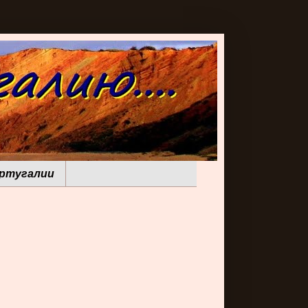
ортугалии