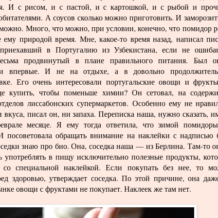
я. И с рисом, и с пастой, и с картошкой, и с рыбой и про
битателями. А соусов сколько можно приготовить. И заморозит
можно. Много, что можно, при условии, конечно, что помидор р
е ему природой время. Мне, какое-то время назад, написал пи
приехавший в Португалию из Узбекистана, если не ошиба
весьма продвинутый в плане правильного питания. Был 
ии впервые. И не на отдыхе, а в довольно продолжител
вке. Его очень интересовали португальские овощи и фрукт
де купить, чтобы поменьше химии? Он сетовал, на содерж
тделов лиссабонских супермаркетов. Особенно ему не нрави
 вкуса, писал он, ни запаха. Переписка наша, нужно сказать, и
еврале месяце. Я ему тогда ответила, что зимой помидор
И посоветовала обращать внимание на наклейки с надписью 
оседки знаю про био. Она, соседка наша — из Берлина. Там-то о
ь употреблять в пищу исключительно полезные продукты, кот
 со специальной наклейкой. Если покупать без нее, то м
ред здоровью, утверждает соседка. По этой причине, она даж
нке овощи с фруктами не покупает. Наклеек же там нет.