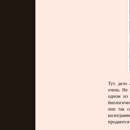
Тут, дело 
очень. Не 
одном из 
биологичес
они так с
килограмм
продаются 