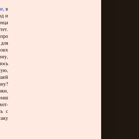
не
, в
од и
онца
тет.
 про
 для
воих
ину,
лось
ную,
шей
ану?
чки,
 наш
вот-
сь с
саку