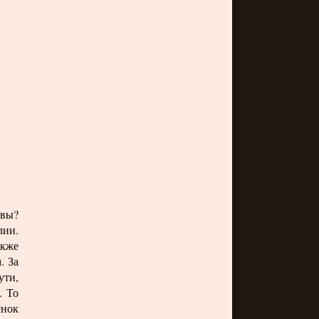
квы?
лии.
акже
. За
ути,
. То
снок