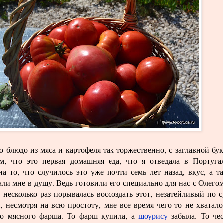
 блюдо из мяса и картофеля так торжественно, с заглавной бу
м, что это первая домашняя еда, что я отведала в Португа
а то, что случилось это уже почти семь лет назад, вкус, а т
али мне в душу. Ведь готовили его специально для нас с Олегом
 несколько раз порывалась воссоздать этот, незатейливый по с
, несмотря на всю простоту, мне все время чего-то не хватало
то мясного фарша. То фарш купила, а
шоурису
забыла. То че