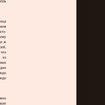
решь
ница
мом
 кто-
шему
ди ж
оей,
 что
я из
авки
один
людо
людо
ожно
акие