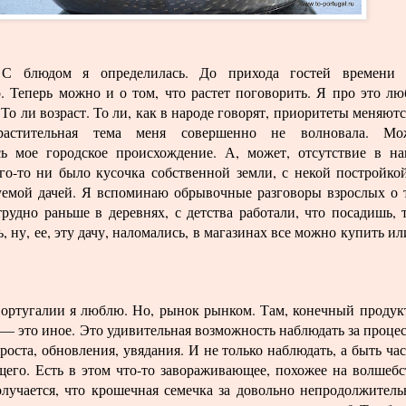
 С блюдом я определилась. До прихода гостей времени 
о. Теперь можно и о том, что растет поговорить. Я про это л
 То ли возраст. То ли, как в народе говорят, приоритеты меняютс
растительная тема меня совершенно не волновала. Мож
сь мое городское происхождение. А, может, отсутствие в н
ого-то ни было кусочка собственной земли, с некой постройко
уемой дачей. Я вспоминаю обрывочные разговоры взрослых о 
рудно раньше в деревнях, с детства работали, что посадишь, 
ь, ну, ее, эту дачу, наломались, в магазинах все можно купить ил
ортугалии я люблю. Но, рынок рынком. Там, конечный продук
 — это иное. Это удивительная возможность наблюдать за проце
роста, обновления, увядания. И не только наблюдать, а быть ча
щего. Есть в этом что-то завораживающее, похожее на волшебс
олучается, что крошечная семечка за довольно непродолжител