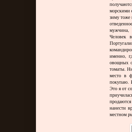
получаютс
морскими о
зиму тоже 
отведенно
мужчина, 
Человек 
Португал
командиро
именно, г
овощных о
томаты. Ни
место в ф
покупаю. 
Это я от с
приучилас
продаются
нанести в
местном ры