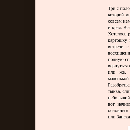
Три с поло
которой мн
совсем не
и края. Вс
Хотелось 
картошку 
встречи с
восхищени
полную спе
вернуться 
или же, 
маленькой 
Разобратьс
тыква, сли
небольшой
вот начне
основным 
или Запек