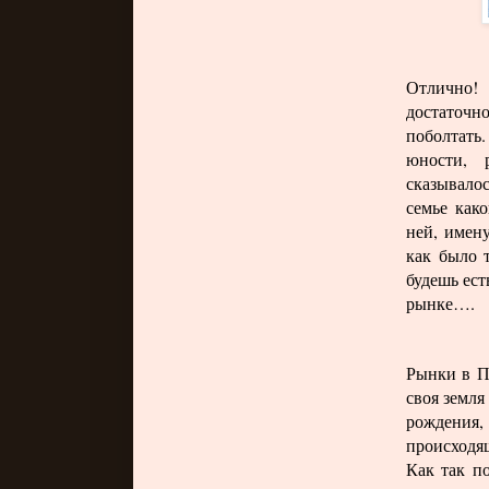
Отлично!
достаточн
поболтать.
юности, 
сказывало
семье как
ней, имен
как было т
будешь ест
рынке….
Рынки в П
своя земля
рождения, 
происходя
Как так п