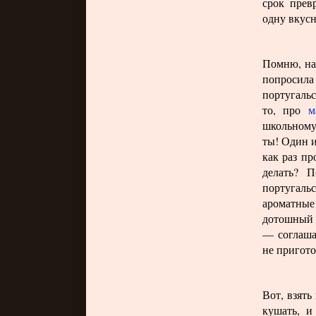
срок прев
одну вкус
Помню, на
попросил
португаль
то, про
м
школьному
ты! Один и
как раз пр
делать? П
португаль
ароматны
дотошный 
— соглаша
не пригото
Вот, взять
кушать, и