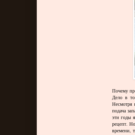
Почему про
Дело в то
Несмотря н
подача зап
эти годы я
рецепт. Но
времени, 