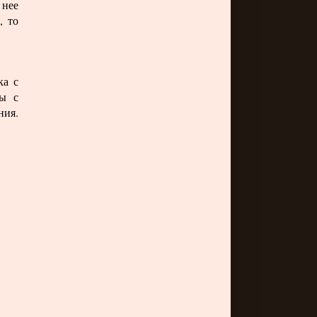
 нее
, то
ка с
ры с
ния.