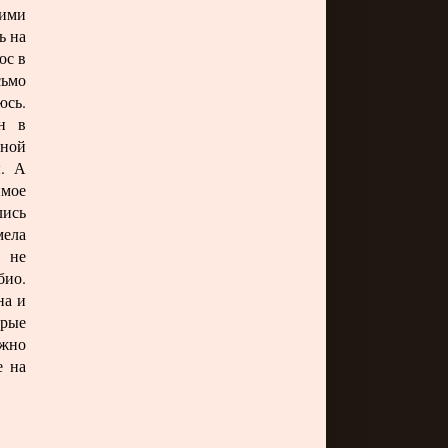
чими
ь на
ос в
сьмо
юсь.
он в
ьной
ы. А
имое
лись
мела
ы не
био.
на и
орые
ожно
е на