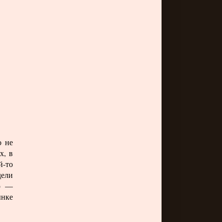
о не
х, в
й-то
дели
но —
ынке