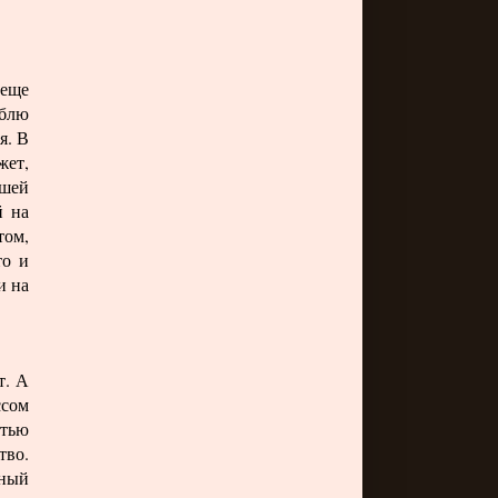
еще
юблю
я. В
ет,
ашей
й на
том,
то и
и на
т. А
ссом
стью
тво.
ьный