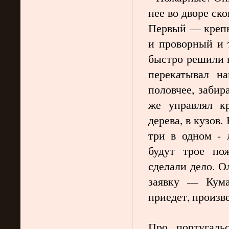
нее во дворе ск
Первый — крепк
и проворный и 
быстро решили п
перекатывал на
половчее, забир
же управлял кр
дерева, в кузов
три в одном - 
будут трое по
сделали дело. О
заявку — Кума
приедет, произве
Про португаль