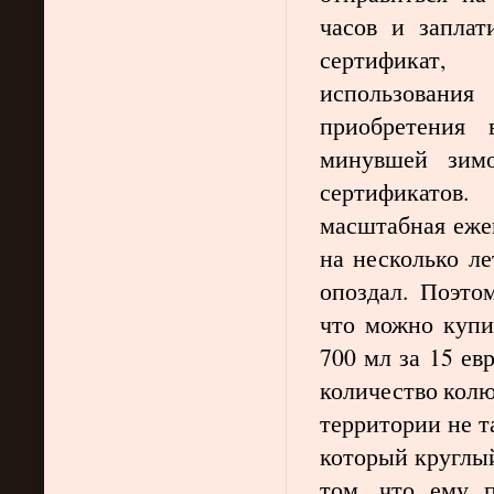
часов и заплат
сертификат
использовани
приобретения 
минувшей зимо
сертификатов
масштабная ежев
на несколько лет
опоздал. Поэто
что можно купи
700 мл за 15 ев
количество колю
территории не та
который круглый
том, что ему п