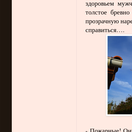
здоровьем мужч
толстое бревно
прозрачную наре
справиться….
- Пожарные! Они