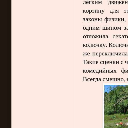
легким движен
корзину для з
законы физики, 
одним шипом за
отложила секат
колючку. Колючк
же переключила
Такие сценки с 
комедийных ф
Всегда смешно, 