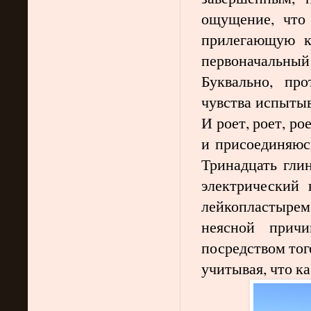
ощущение, что 
прилегающую к
первоначальный
Буквально, пр
чувства испытыв
И роет, роет, ро
и присоединяюс
Тринадцать гли
электрический 
лейкопластырем 
неясной прич
посредством тог
учитывая, что к