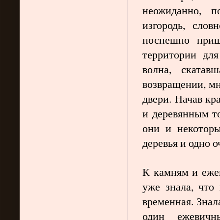
неожиданно, п
изгородь, слов
поспешно приш
территории для
волна, ската
возвращении, мн
двери. Начав кр
и деревянным т
они и некотор
деревья и одно о
К камням и ежев
уже знала, что
временная. Знал
один ежевичн