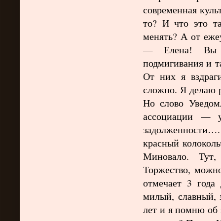
современная культ
то? И что это т
менять? А от еже
— Елена! Вы 
подмигивания и т
От них я вздраг
сложно. Я делаю 
Но слово Уведом
ассоциации — у
задолженности…
красный колоколь
Миновало. Тут,
Торжество, можно
отмечает 3 года
милый, славный, 
лет и я помню об 