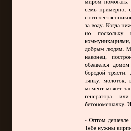
миром помогать. 
семь примерно, 
соотечественнико
за воду. Когда ни
но поскольку 
коммуникациями,
добрым людям. Мн
наконец, постро
обзавелся домо
бородой трясти. 
тяпку, молоток, 
момент может зап
генератора ил
бетономешалку. И 
- Оптом дешевле
Тебе нужны кирпи