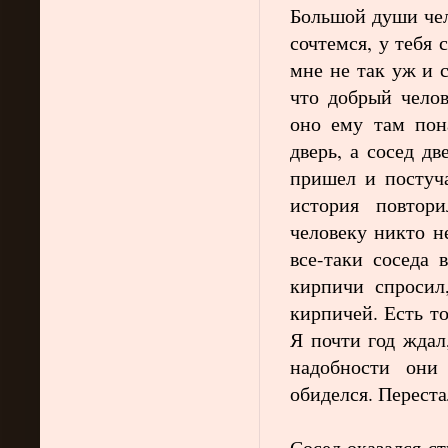
Большой души че
сочтемся, у тебя 
мне не так уж и 
что добрый челов
оно ему там пон
дверь, а сосед д
пришел и постуча
история повтор
человеку никто н
все-таки соседа 
кирпичи спросил,
кирпичей. Есть т
Я почти год ждал
надобности они
обиделся. Переста
Сосед оказался с