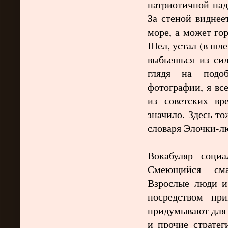
патриотичной над
За стеной виднее
море, а может го
Шел, устал (в шле
выбьешься из сил
глядя на подо
фотографии, я в
из советских в
значило. Здесь т
словаря Элочки-
Вокабуляр соци
Смеющийся сма
Взрослые люди и
посредством пр
придумывают для 
и прочие стратег