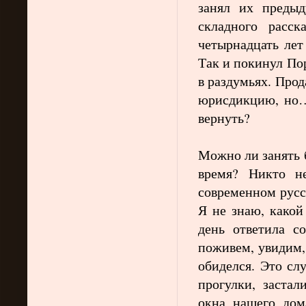
занял их предыд
складного расск
четырнадцать лет
Так и покинул По
в раздумьях. Про
юрисдикцию, но…
вернуть?
Можно ли занять 
время? Никто н
современном русс
Я не знаю, какой
день ответила со
поживем, увидим, 
обиделся. Это сл
прогулки, заста
окна нашего дом