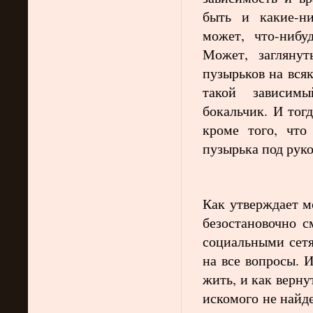
быть и какие-н
может, что-нибу
Может, загляну
пузырьков на вся
такой зависимы
бокальчик. И тог
кроме того, что
пузырька под рук
Как утверждает м
безостановочно 
социальными сет
на все вопросы. И
жить, и как верну
искомого не найд