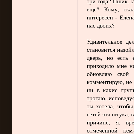
три года? Пшик. И
еще? Кому, ска
интересен - Елен
нас двоих?
Удивительное де
становится назойл
дверь, но есть 
приходило мне на
обновляю свой 
комментирую, не 
ни в какие груп
трогаю, исповеду
ты хотела, чтобы
сетей эта штука, 
причине, я, вр
отмеченной кем