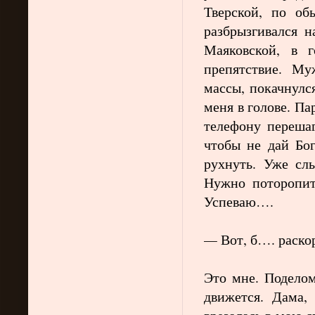
Тверской, по об
разбрызгивался н
Маяковской, в г
препятствие. Му
массы, покачнулс
меня в голове. Па
телефону перешаг
чтобы не дай Бог
рухнуть. Уже сл
Нужно поторопить
Успеваю….
Вот, б…. раско
—
Это мне. Поделом
движется. Дама,