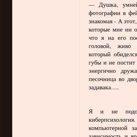
Душка, умне
—
фотографии в фей
знакомая - А этот
которые мне ни о
что я на его п
головой, живо 
который обиделся
губы и не постит
энергично друж
песочница во дво
задавака….
Я и не подозр
киберпсихология.
компьютерной з
зависимость и вр