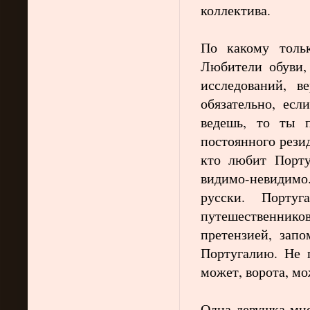
коллектива.
По какому тольк
Любители обуви,
исследований, 
обязательно, ес
ведешь, то ты п
постоянного резид
кто любит Порту
видимо-невидимо.
русски. Португ
путешественников.
претензией, запо
Португалию. Не 
может, ворота, мо
Одна девушка мне