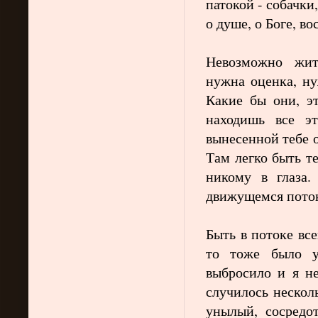
патокой - собачки
о душе, о Боге, 
Невозможно жит
нужна оценка, ну
Какие бы они, э
находишь все э
вынесенной тебе 
Там легко быть т
никому в глаза.
движущемся пото
Быть в потоке все
то тоже было у
выбросило и я не
случилось нескол
унылый, сосредо