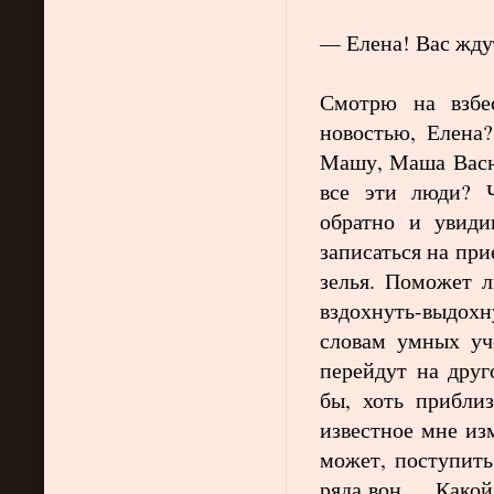
Елена! Вас жду
—
Смотрю на взбе
новостью, Елена?
Машу, Маша Васю
все эти люди? 
обратно и увид
записаться на пр
зелья. Поможет л
вздохнуть-выдохн
словам умных уче
перейдут на друг
бы, хоть приблиз
известное мне из
может, поступить
ряда вон…. К
акой