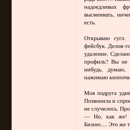
надоедливых фре
высмеивать, ниче
есть.
Открываю гугл.
фейсбук. Делов-то
удаление. Сделан
профиль? Вы не 
нибудь, думаю,
нажимаю кнопочк
Моя подруга удив
Позвонила и спрос
не случилось. Про
— Но, как же! 
Бизнес.... Это же 