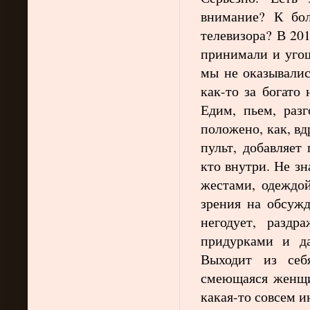
внимание? К бо
телевизора? В 20
принимали и угощ
мы не оказывалис
как-то за богато
Едим, пьем, разг
положено, как, вд
пульт, добавляет
кто внутри. Не з
жестами, одеждой
зрения на обсужд
негодует, раздр
придурками и да
Выходит из себ
смеющаяся женщин
какая-то совсем и