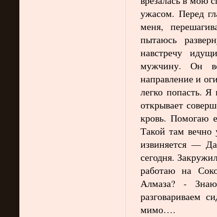
врезалась в мою 
ужасом. Перед гл
меня, перешаги
пытаюсь разверн
навстречу идущ
мужчину. Он в
направление и оги
легко попасть. Я
открывает соверш
кровь. Помогаю е
Такой там вечно 
извиняется — Да
сегодня. Закружил
работаю на Соко
Алмаза? - Зна
разговариваем с
мимо….