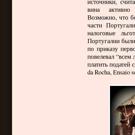
источники, счит
вина активно 
Возможно, что б
части Португал
налоговые льго
Португалии были
по приказу перв
повелевал “всем
платить податей с
da Rocha, Ensaio s