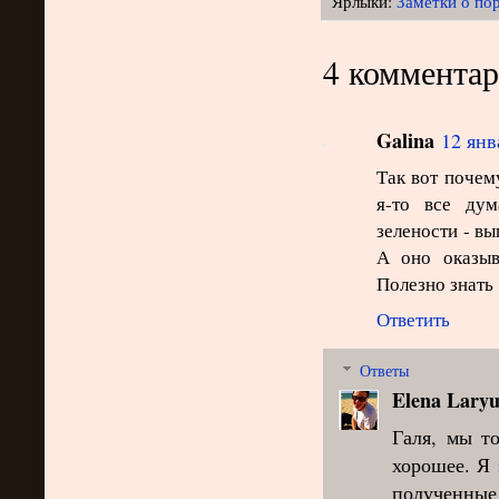
Ярлыки:
Заметки о по
4 комментар
Galina
12 янв
Так вот почем
я-то все ду
зелености - вы
А оно оказыв
Полезно знать 
Ответить
Ответы
Elena Laryu
Галя, мы т
хорошее. Я 
полученны