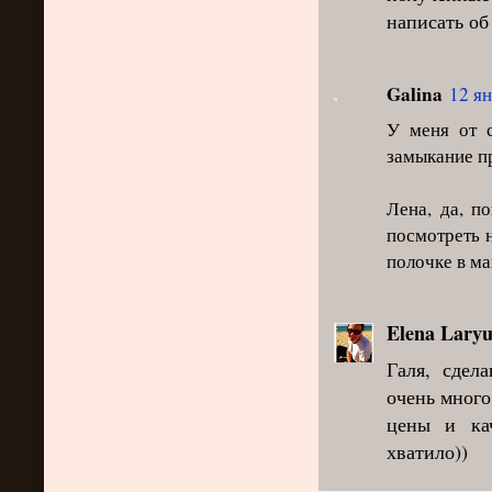
написать об
Galina
12 ян
У меня от с
замыкание п
Лена, да, п
посмотреть н
полочке в ма
Elena Laryu
Галя, сдел
очень много
цены и ка
хватило))