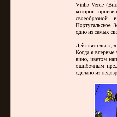
Vinho
Verde
(Ви́
которое произв
своеобразной 
Португальское З
одно из самых св
Действительно, з
Когда я впервые 
вино, цветом на
ошибочным пред
сделано из недоз