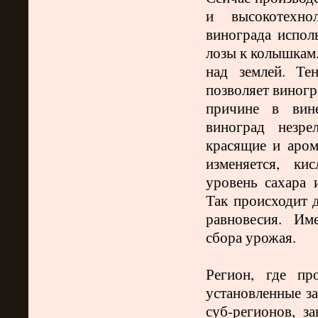
и высокотехно
винограда испол
лозы к колышкам.
над землей. Те
позволяет виногр
причине в вине
виноград незре
красящие и аром
изменяется, ки
уровень сахара 
Так происходит д
равновесия.
Име
сбора урожая.
Регион, где пр
установленные за
суб-регионов, 