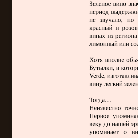
Зеленое вино зна
период выдержки
не звучало, но
красный и розо
винах из региона
лимонный или со
Хотя вполне объя
Бутылки, в котор
Verde
, изготавлив
вину легкий зел
Тогда…
Неизвестно точн
Первое упомина
веку до нашей эр
упоминает о ви