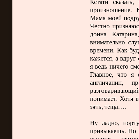
Кстати сказать
произношение. 
Мама моей подру
Честно признаюс
донна Катарина
внимательно сл
времени. Как-бу
кажется, а вдруг
я ведь ничего сме
Главное, что я
англичанин, 
разговаривающи
понимает. Хотя в
зять, теща….
Ну ладно, порт
привыкаешь. Но 
выучив немно