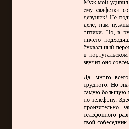
Муж мой удивил 
ему салфетки с
девушек! Не под
деле, нам нужн
оптики. Но, в р
ничего подходящ
буквальный пере
в португальском
звучит оно совсе
Да, много всего
трудного. Но зна
самую большую тр
по телефону. Зде
пронзительно з
телефонного раз
твой собеседник 