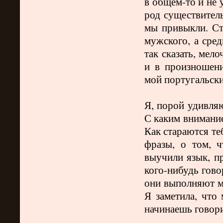
в общем-то и не 
род существитель
мы привыкли. Сто
мужского, а сред
так сказать, мел
и в произношени
мой португальски
Я, порой удивля
С каким внимани
Как стараются теб
фразы, о том, ч
выучили язык, пр
кого-нибудь гово
они выполняют м
Я заметила, что
начинаешь говори