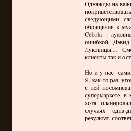
Однажды на важн
поприветство
следующими сл
обращение к му
Cebola
– лукови
ошибкой, Дэвид 
Луковицы.... См
клиенты так и ос
Но и у нас сами
Я, как-то раз, уг
с ней посомнева
супермаркете, в 
хотя планирова
случаях одна-
результат, соотв