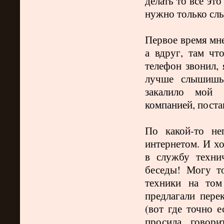
делать то все эт
нужно только сл
Первое время мне
а вдруг, там что
телефон звонил,
лучше слышишь,
закалило мой 
компанией, пост
По какой-то не
интернетом. И х
в службу техни
беседы! Могу т
техники на том
предлагали пере
(вот где точно е
просила говори