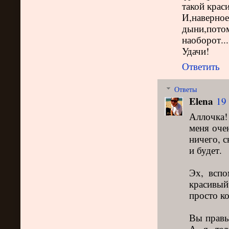
такой крас
И,наверное
дыни,пот
наоборот...
Удачи!
Ответить
Ответы
Elena
19 
Аллочка!
меня оче
ничего, с
и будет.
Эх, вспо
красивый
просто ко
Вы правы
А я тел