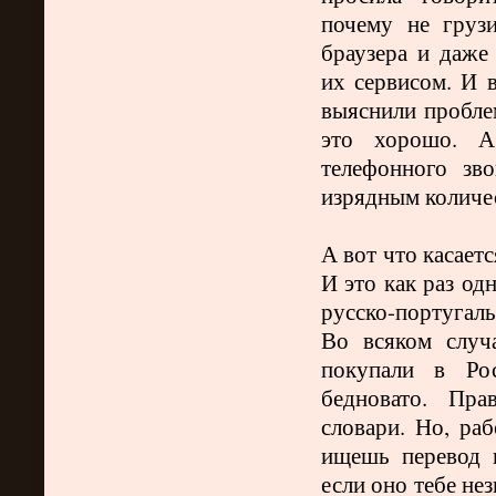
почему не грузи
браузера и даже
их сервисом. И 
выяснили проблем
это хорошо. А
телефонного зво
изрядным количе
А вот что касает
И это как раз од
русско-португал
Во всяком случ
покупали в Рос
бедновато. Пра
словари. Но, ра
ищешь перевод в
если оно тебе не