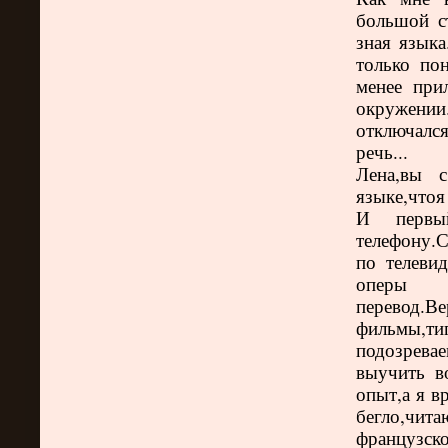
большой ст
зная языка
только по
менее при
окружении
отключалс
речь...
Лена,вы 
языке,чтоя
И первый
телефону.
по телеви
оперы
перевод.В
фильмы,ти
подозрева
выучить в
опыт,а я в
бегло
французско