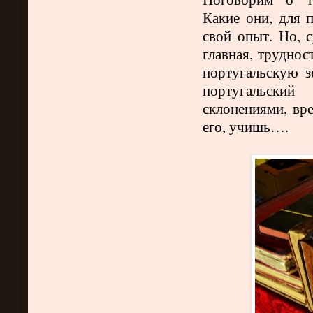
Какие они, для 
свой опыт. Но, с
главная, труднос
португальскую з
португальски
склонениями, вр
его, учишь….