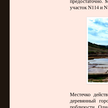
предостаточно. 
участок
N
114 и
N
Местечко действ
деревянный гор
поблизости. Одн