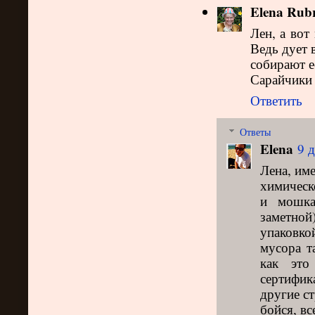
Elena Rubr
Лен, а вот
Ведь дует в
собирают ее
Сарайчики 
Ответить
Ответы
Elena
9 д
Лена, име
химическо
и мошка
заметно
упаковко
мусора т
как это
сертифик
другие ст
бойся, вс