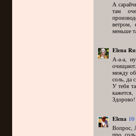
А сарайч
там оч
производ
ветром, 
меньше та
Elena Ru
А-а-а, н
очищают.
между об
соль, да 
У тебя т
кажется,
Здорово!
Elena
10 
Вопрос, 
про сол