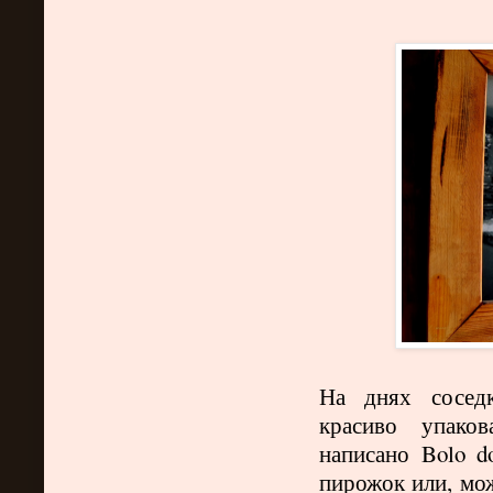
На днях соседк
красиво упако
написано
Bolo
d
пирожок или, мож