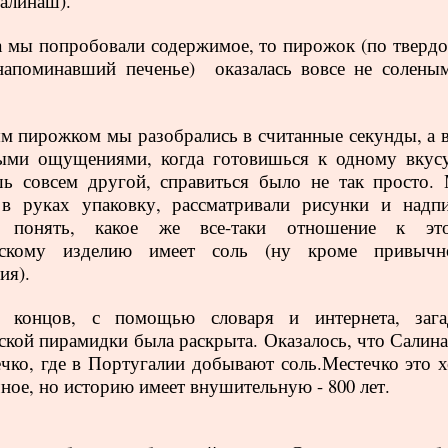
алинаш).
а мы попробовали содержимое, то пирожок (по твердо
напоминавший печенье)
оказалась вовсе не соленым
.
м пирожком мы разобрались в считанные секунды, а 
ыми ощущениями, когда готовишься к одному вкусу
ь совсем другой, справиться было не так просто.
в руках упаковку, рассматривали рисунки и надпи
 понять, какое же все-таки отношение к эт
рскому изделию имеет соль (ну кроме привычн
ия).
 концов, с помощью словаря и интернета, зага
ской пирамидки была раскрыта. Оказалось, что
Салина
ечко, где в Португалии добывают соль.Местечко это х
ное, но историю имеет внушительную - 800 лет.