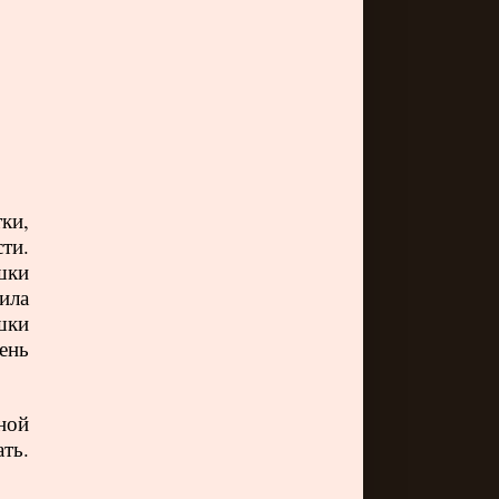
ки,
ти.
шки
ила
шки
чень
ной
ть.