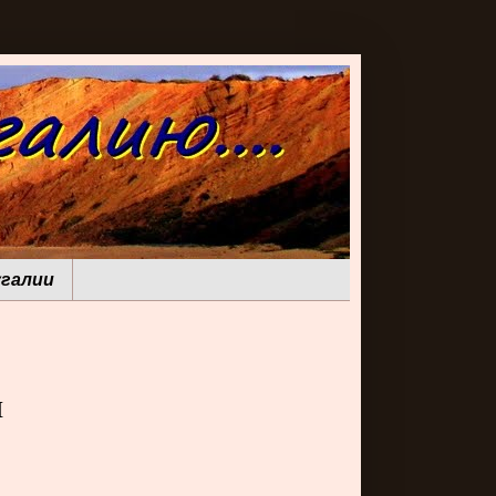
галии
ш