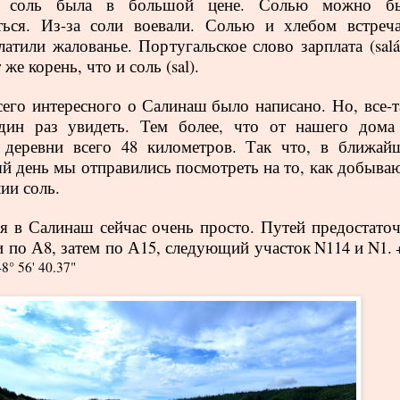
о соль была в большой цене. Солью можно б
ться. Из-за соли воевали. Солью и хлебом встреча
атили жалованье. Португальское слово зарплата (salár
 же корень, что и соль (
sal
).
его интересного о
Салинаш
было написано. Но, все-т
дин раз увидеть. Тем более, что от нашего дома
 деревни всего 48 километров. Так что, в ближай
й день мы отправились посмотреть на то, как добываю
ии соль.
я в Салинаш сейчас очень просто. Путей предостаточ
 по А8, затем по А15, следующий участок
N
114 и
N
1.
-8° 56' 40.37"