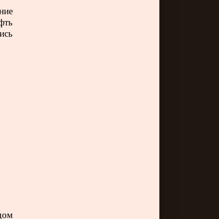
ние
фть
ись
дом