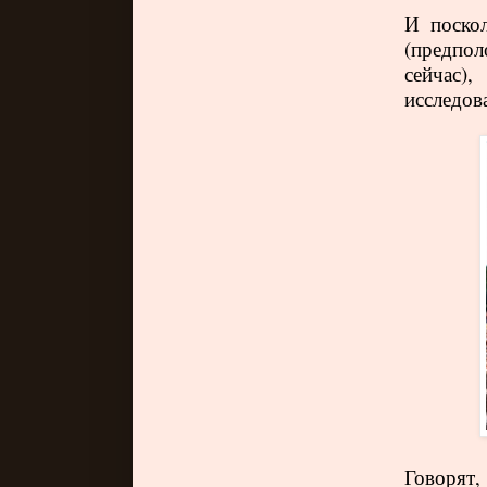
И поскол
(предпо
сейчас)
исследов
Говорят,