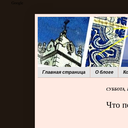
Google
Главная страница
О блоге
К
СУББОТА, 1
Что п