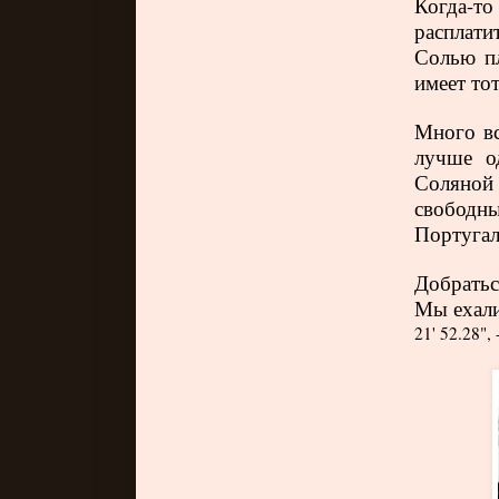
Когда-т
расплати
Солью пл
имеет тот
Много вс
лучше о
Соляной
свободны
Португал
Добратьс
Мы ехали
21' 52.28", 