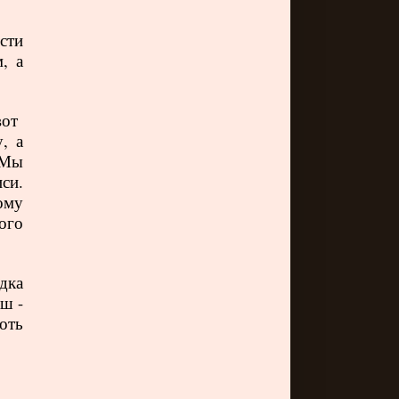
сти
, а
вот
, а
 Мы
си.
ому
ого
дка
ш -
оть