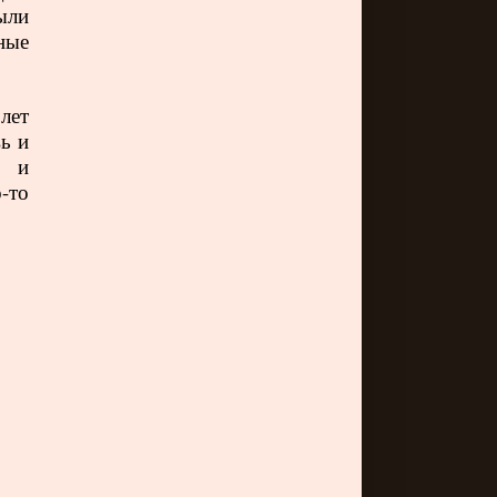
ыли
ные
лет
ь и
я и
-то