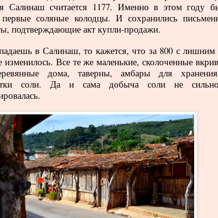
ия Салинаш считается 1177. Именно в этом году б
 первые соляные колодцы. И сохранились письмен
ы, подтверждающие акт купли-продажи.
падаешь в Салинаш, то кажется, что за 800 с лишним 
е изменилось. Все те же маленькие, сколоченные вкрив
еревянные дома, таверны, амбары для хранени
отки соли. Да и сама добыча соли не сильно
ровалась.