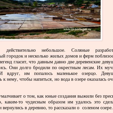
о действительно небольшое. Соляные разработ
ый городок и несколько жилых домов и ферм поблизос
легенд гласит, что давным давно две деревенские деву
ись. Они долго бродили по окрестным лесам. Их муч
И вдруг, им попалось маленькое озерцо. Деву
ь к нему, чтобы напиться, но вода в озере оказалась о
умалчивает о том, как юные создания выжили без прес
, каким-то чудесным образом им удалось это сдела
и вернулись в деревню, то рассказали о соленом озере.