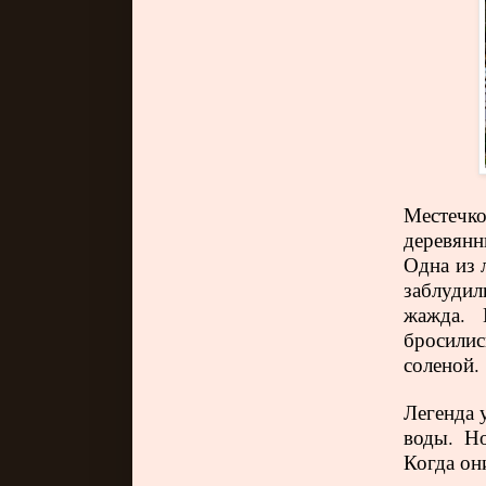
Местечк
деревянн
Одна из 
заблудил
жажда. 
бросилис
соленой.
Легенда 
воды. Но
Когда он