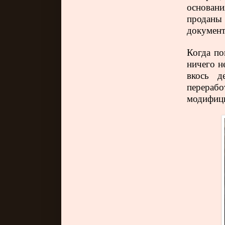
основан
проданы
документ
Когда по
ничего н
вкось д
перераб
модифици