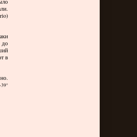
ыло
ли.
io)
аки
 до
ший
т в
но.
+39°