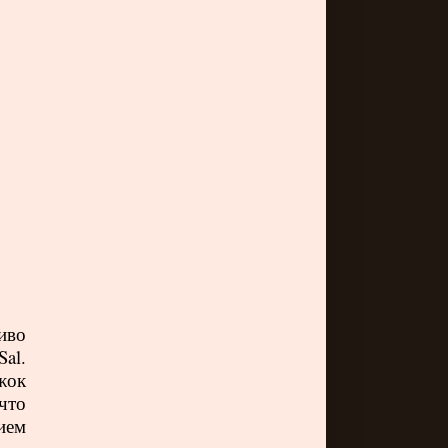
иво
Sal
.
жок
 что
ием