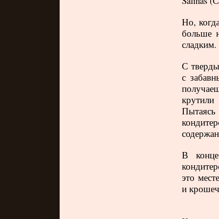
Salinas
(
С
Но, когд
больше 
сладким
С тверды
с забавн
получаеш
крутили 
Пытаясь
кондите
содержан
В конце
кондитер
это мест
и крошеч