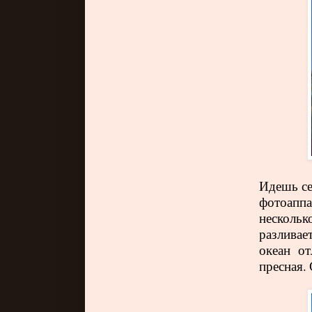
Идешь се
фотоаппа
несколь
разливае
океан от
пресная.