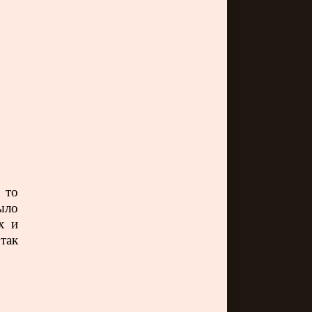
 то
ыло
х и
так