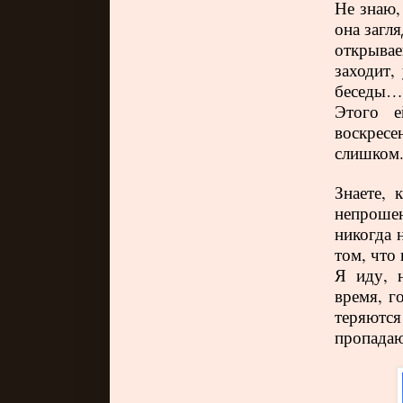
Не знаю,
она загл
открыва
заходит,
беседы….
Этого е
воскрес
слишком
Знаете, 
непроше
никогда 
том, что 
Я иду, н
время, г
теряютс
пропадаю