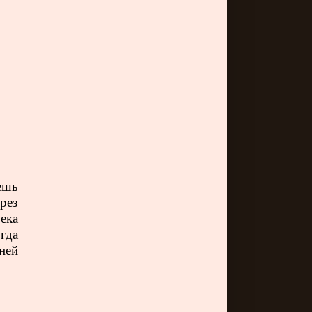
ешь
рез
ека
гда
ней