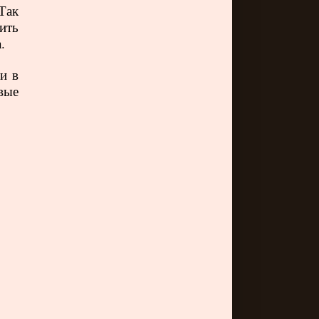
 Так
ить
.
и в
вые