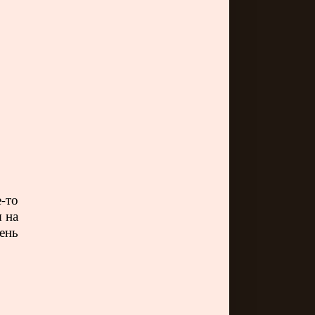
-то
я на
ень