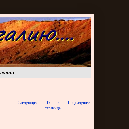
галии
Следующее
Главная
Предыдущее
страница