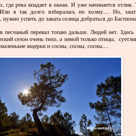
о, где река впадает в океан. И уже начинается отлив.
Или я так долго взбиралась по холму.... Но, хват
, нужно успеть до заката солнца добраться до Бастиона
в песчаный перевал топаю дальше. Людей нет. Здесь 
еский сезон очень тихо, а зимой только птицы, суетли
 маленькие ящерки и сосны, сосны, сосны....