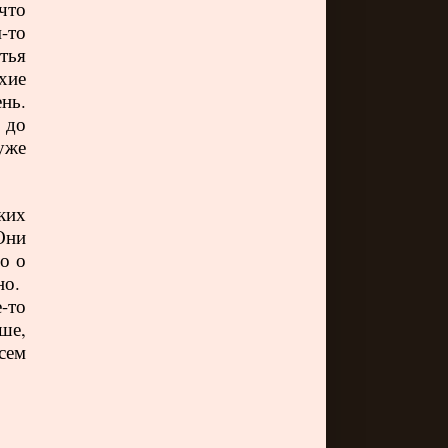
что
м-то
тья
хие
нь.
 до
уже
ких
Они
о о
жно.
-то
ше,
сем