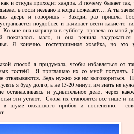
 как и откуда приходит хандра. И почему бывает так, 
ядывает в гости незвано и когда пожелает…. А ты заче
ешь дверь и говоришь - Заходи, раз пришла.
Гос
 устраивается поудобнее и начинает вести какие-то ти
 Ко мне она нагрянула в субботу, провела со мной де
й показалось мало, и она решила задержаться
енья. Я конечно, гостеприимная хозяйка, но это 
.
какой способ я придумала, чтобы избавляться от та
ных гостей? Я приглашаю их со мной погулять. 
не отказываются. Ведь нужно же им выговориться. Н
гулять я буду долго, а не 15-20 минут, им знать не ну
е останавливаясь и удивительное дело, через какое
остьи эти устают. Слова их становятся все тише и ти
я в шуме океанского прибоя и постепенно, сов
т.