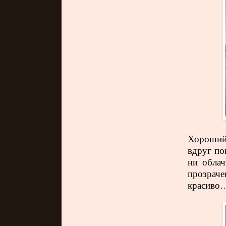
Хороший 
вдруг по
ни облач
прозраче
красиво