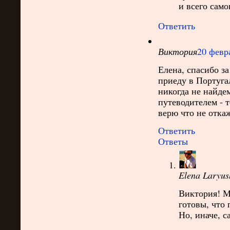
и всего само
Ответить
Виктория
20 февра
Елена, спасибо з
приеду в Португа
никогда не найдем.
путеводителем - т
верю что не от
Ответить
Ответы
Elena Laryus
Виктория! Мы
готовы, что 
Но, иначе, с