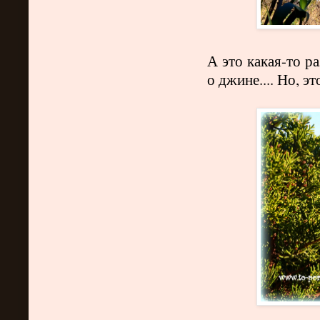
А это какая-то 
о джине.... Но, э