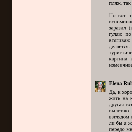
пляж, так
Но вот ч
вспоминаю
заразил 
гуляю по
втягиваю
делается
туристич
картина 
изменчива.
Elena Rub
Да, к хор
жить на к
другая вс
вылетаю 
взглядом 
ли бы я ж
передо мн