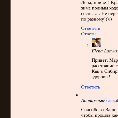
Лена, привет! Кра
зима полным ходом
сосны..... Не пер
по разному)))))
Ответить
Ответы
Elena Laryus
Привет, Мари
расстояние с
Как в Сибири
здоровы!
Ответить
Анонимный
6 дека
Спасибо за Ваши 
чтобы прошла хан