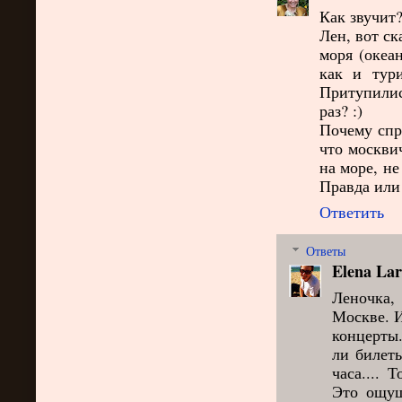
Как звучит?
Лен, вот ск
моря (океа
как и тур
Притупилис
раз? :)
Почему спр
что москви
на море, не
Правда или 
Ответить
Ответы
Elena Lar
Леночка,
Москве. И
концерты.
ли билет
часа.... 
Это ощущ