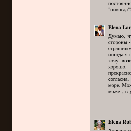
постоян
"никогда"!
Elena Lar
Думаю, ч
стороны -
страшным
иногда я 
хочу воз
хорошо. 
прекрасн
согласна
море. Мож
может, глу
Elena Rub
Хорошо ск