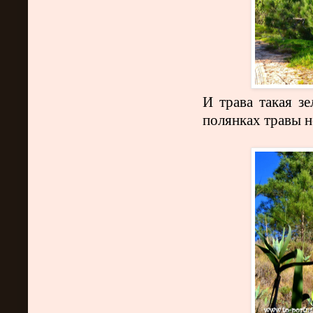
И трава такая зе
полянках травы н