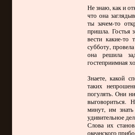
Не знаю, как и о
что она заглядыв
ты зачем-то отк
пришла.
Гостья 
вести какие-то
субботу, провела
она решила зад
гостеприимная хо
Знаете, какой с
таких непроше
погулять. Они н
выговориться. Но
минут, им знат
удивительное дел
Слова их стано
океанского прибо