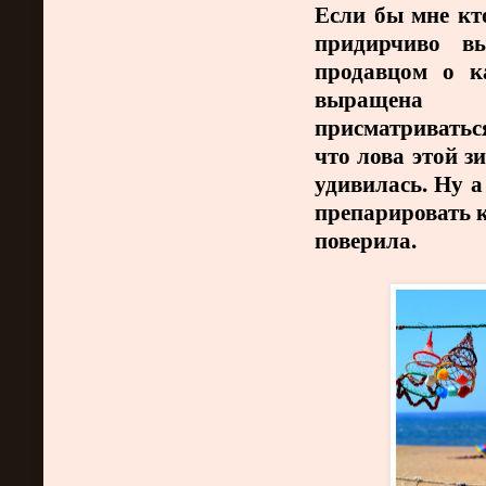
Если бы мне кто
придирчиво в
продавцом о ка
выращена и
присматриваться
что лова этой з
удивилась. Ну а
препарировать к
поверила.