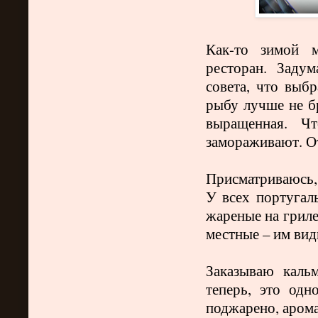
Как-то зимой 
ресторан. Заду
совета, что выбр
рыбу лучше не бр
выращенная. Что
замораживают. От
Присматриваюсь, 
У всех португал
жареные на гриле
местные – им вид
Заказываю каль
теперь, это од
поджарено, арома