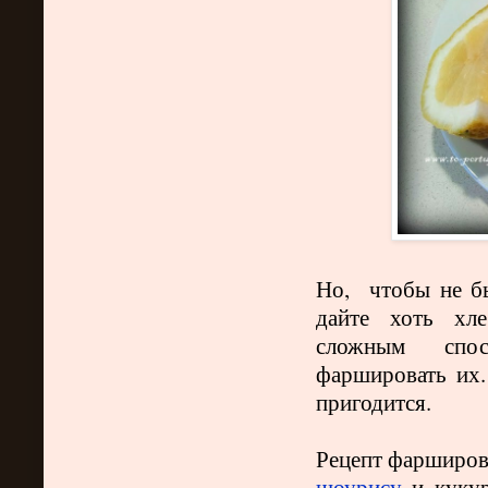
Но, чтобы не б
дайте хоть хле
сложным спос
фаршировать их. 
пригодится.
Рецепт фарширов
шоурису
и кукур