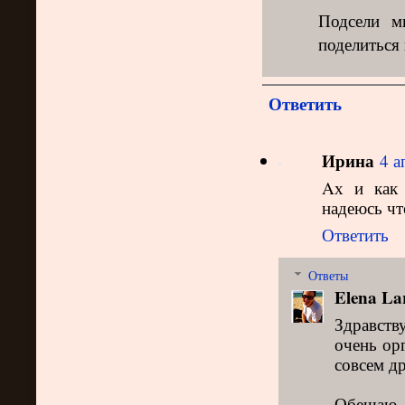
Подсели м
поделиться
Ответить
Ирина
4 а
Aх и как 
надеюсь чт
Ответить
Ответы
Elena La
Здравств
очень ор
совсем др
Обещаю 