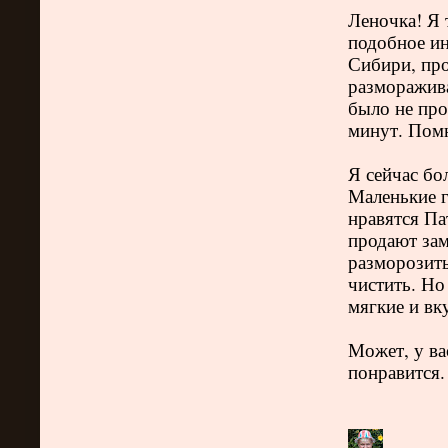
Леночка! Я 
подобное ин
Сибири, пр
разморажива
было не про
минут. Помн
Я сейчас бо
Маленькие г
нравятся Па
продают за
разморозить
чистить. Но
мягкие и вк
Может, у вас
понравится.