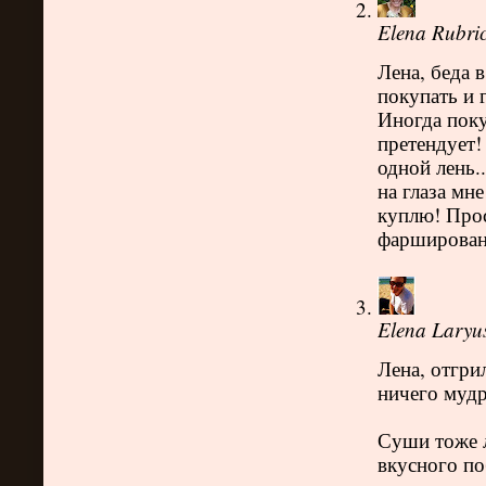
Elena Rubri
Лена, беда в
покупать и г
Иногда поку
претендует! 
одной лень.
на глаза мне
куплю! Прос
фаршировани
Elena Laryu
Лена, отгри
ничего мудр
Суши тоже л
вкусного по