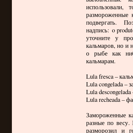
использовали, 
размороженные 
подвергать. П
надпись:
o
produt
уточните у про
кальмаров, но и 
о рыбе как ни
кальмарам.
Lula fresca –
каль
Lula
congelada
– 
Lula
descongelada 
Lula
recheada
– ф
Замороженные ка
разные по весу
разморозил и г