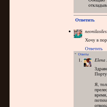
откладыв
Ответить
neonilasile
Хочу в порт
Ответить
Ответы
Elena 
Здравс
Порту
Я, тол
преле
время
потихо
отвора