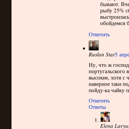
бывают. Вче
рыбу 25% сб
выстроилась
обойдемся б
Ответить
Ruslan Star
5 апре
Ну, что ж господ
португальского в
высокие, хотя с 
наверное таки по
пойду-ка чайку п
Ответить
Ответы
Elena Laryu