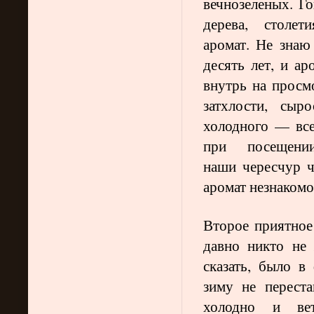
вечнозеленых. Го
дерева, столе
аромат. Не знаю
десять лет
,
и ар
внутрь на просм
затхлости, сыр
холодного — все
при посещен
наши
чересчур
ч
аромат незнакомо
Второе приятное 
давно никто не 
сказать, было в
зиму не перест
холодно и ве