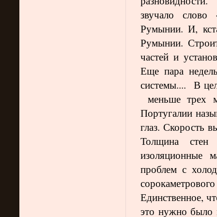
разновидности.
звучало слово 
Румынии. И, кст
Румынии. Строит
частей и установ
Еще пара недел
системы.... В це
меньше трех ме
Португалии назы
глаз. Скорость в
Толщина стен 
изоляционные м
проблем с холо
сорокаметровог
Единственное, чт
это нужно было п