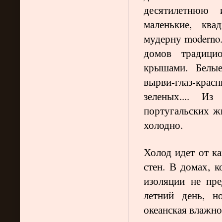
десятилетнюю и
маленькие, ква
мудерну
moderno
домов традици
крышами. Белые
вырви-глаз-крас
зеленых.... И
португальских 
холодно.
Холод идет от ка
стен. В домах, к
изоляции не пр
летний день, н
океанская влажно