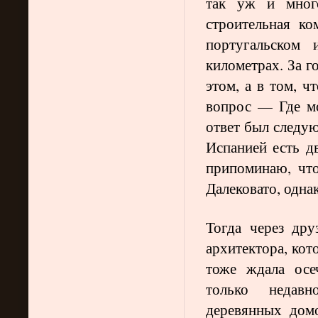
так уж и много
строительная ко
португальском 
километрах. За г
этом, а в том, ч
вопрос — Где мо
ответ был следую
Испанией есть д
припоминаю, что
Далековато, однак
Тогда через др
архитектора, кот
тоже ждала осе
только недавн
деревянных дом