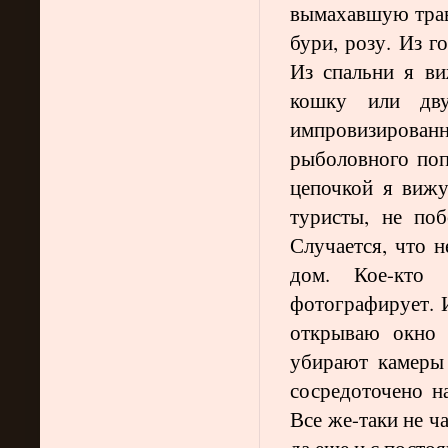
вымахавшую трав
бури, розу. Из 
Из спальни я в
кошку или дв
импровизирова
рыболовного попл
цепочкой я виж
туристы, не по
Случается, что 
дом. Кое-кто 
фотографирует. И
открываю окно 
убирают камеры 
сосредоточено на
Все же-таки не ч
да еще и с посто