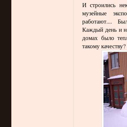
И строились не
музейные экс
работают.... Бы
Каждый день и но
домах было теп
такому качеству?