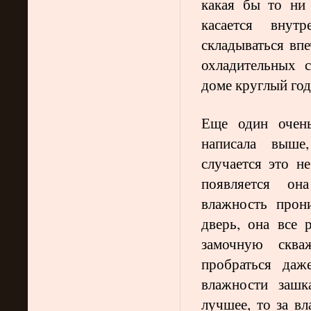
какая бы то ни
касается внут
складываться впе
охладительных 
доме круглый год
Еще один очен
написала выше
случается это н
появляется он
влажность прон
дверь, она все 
замочную скв
пробраться да
влажности зашк
лучшее, то за в