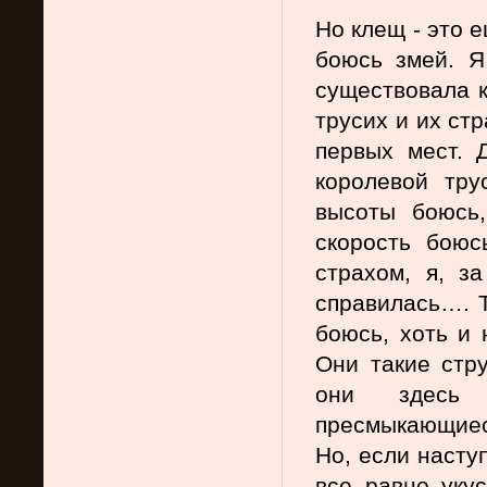
Но клещ - это е
боюсь змей. Я
существовала к
трусих и их стр
первых мест. 
королевой тру
высоты боюсь
скорость боюсь
страхом, я, за
справилась…. Та
боюсь, хоть и 
Они такие стру
они здесь 
пресмыкающиеся
Но, если наступ
все равно укус