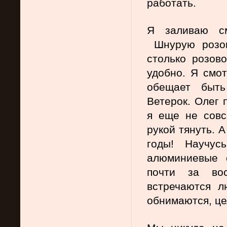
работать.
Я заливаю см
 Шнурую розов
столько розово
удобно. Я смот
обещает быть
Ветерок. Олег 
я еще не совс
рукой тянуть. А
годы! Научус
алюминиевые о
почти за вос
встречаются л
обнимаются, це