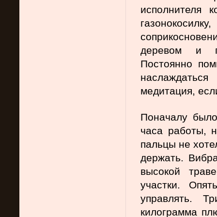
исполнителя к
газонокосилку
соприкосновени
деревом и п
Постоянно пом
наслаждаться
медитация, есл
Поначалу было
часа работы, н
пальцы не хотел
держать. Вибра
высокой трав
участки. Опят
управлять. Т
килограмма плю