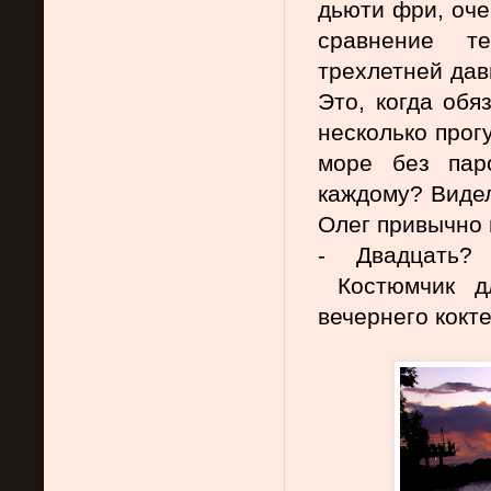
дьюти фри, оче
сравнение т
трехлетней дав
Это, когда обя
несколько прогу
море без пар
каждому? Видел
Олег привычно 
- Двадцать?
 Костюмчик д
вечернего кокт