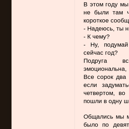
В этом году мы
не были там ч
короткое сообщ
- Надеюсь, ты 
- К чему?
- Ну, подумай
сейчас год?
Подруга все
эмоциональна, 
Все сорок два 
если задумать
четвертом, во
пошли в одну шк
Общались мы мн
было по девят