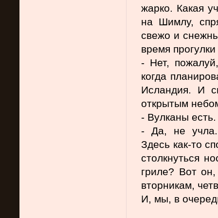
жарко. Какая у
на Шимлу, спря
свежо и снежны
время прогулки
- Нет, пожалуй
когда планиров
Исландия. И с
открытым небом,
- Вулканы есть.
- Да, не учла.
Здесь как-то сп
столкнуться но
гриле? Вот он,
вторникам, чет
И, мы, в очеред