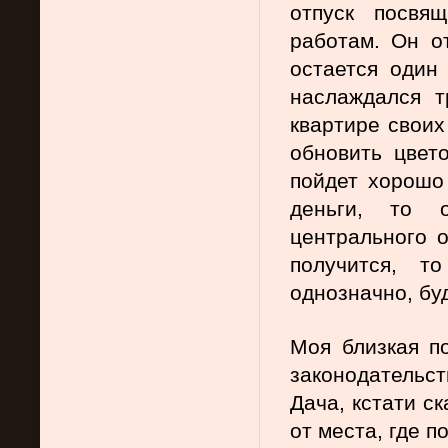
отпуск посвя
работам. Он о
остается один 
наслаждался т
квартире своих
обновить цвет
пойдет хорошо 
деньги, то о
центрального о
получится, т
однозначно, бу
Моя близкая по
законодательст
Дача, кстати с
от места, где п