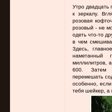
Утро двадцать 
к зеркалу. Вг
розовая кофточ
розовый - не м
одеть что-то др
в чем смешива
Здесь, главно
наметанный 
миллилитров, а
600. Затем 
перемешать сод
особенно, если 
тебя шейкер, а