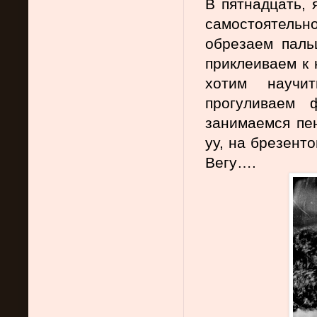
В пятнадцать, я
самостоятельно
обрезаем паль
приклеиваем к 
хотим научи
прогуливаем ф
занимаемся пе
уу, на брезент
Вегу….