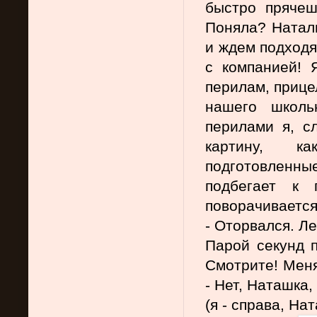
быстро прячеш
Поняла? Наталь
и ждем подходя
с компанией! 
перилам, прице
нашего школь
перилами я, с
картину, к
подготовленные
подбегает к 
поворачивается
- Оторвался. Ле
Парой секунд п
Смот
рите! Мен
- Нет, Наташка
(я - справа, Нат