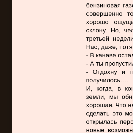
бензиновая газ
совершенно то
хорошо ощуща
склону. Но, че
третьей недели
Нас, даже, пот
- В канаве оста
- А ты пропусти
- Отдохну и п
получилось….
И, когда, в к
земли, мы обн
хорошая. Что на
сделать это мо
открылась перс
новые возможн