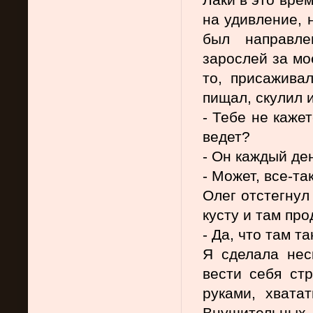
на удивление, н
был направле
зарослей за мое
то, присаживал
пищал, скулил и
- Тебе не кажет
ведет?  
- Он каждый де
- Может, все-та
Олег отстегнул
кусту и там пр
- Да, что там т
Я сделала неск
вести себя стр
руками, хватат
Внушительных