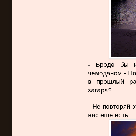
- Вроде бы н
чемоданом - Но
в прошлый ра
загара?
- Не повторяй 
нас еще есть.