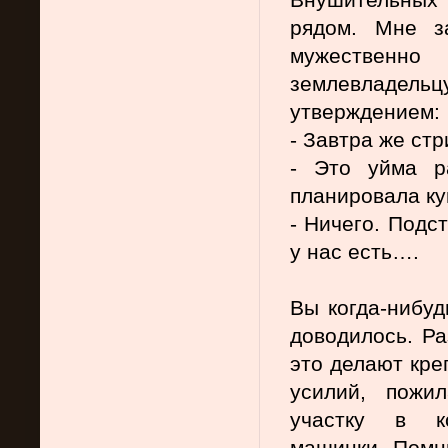
рядом. Мне з
мужественно
землевладельц
утверждением:
- Завтра же стр
- Это уйма р
планировала ку
- Ничего. Подс
у нас есть….
Вы когда-нибуд
доводилось. Ра
это делают креп
усилий, пожи
участку в ко
машинки. Помню