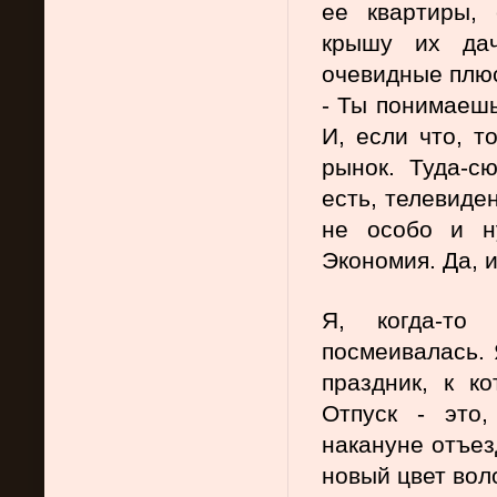
ее квартиры, 
крышу их дач
очевидные плюс
- Ты понимаешь,
И, если что, т
рынок. Туда-сю
есть, телевиде
не особо и ну
Экономия. Да, 
Я, когда-то 
посмеивалась. Я
праздник, к ко
Отпуск - это,
накануне отъез
новый цвет воло