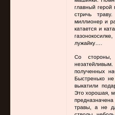
главный герой 
стричь траву
миллионер и ра
катается и кат
газонокосилке,
лужайку….
Со стороны,
незатейливым
полученных на
Быстренько не
выкатили подар
Это хорошая, м
предназначена 
травы, а не д
стволы неболь