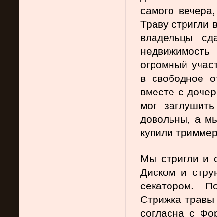
самого вечера,
Траву стригли 
владельцы сд
недвижимость
огромный участ
в свободное о
вместе с дочер
мог заглушить
довольны, а мы
купили триммер.
Мы стригли и с
Диском и струн
секатором. П
Стрижка травы 
согласна с Фор