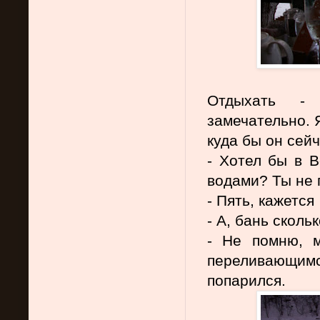
Отдыхать - 
замечательно. 
куда бы он сей
- Хотел бы в В
водами? Ты не 
- Пять, кажется
- А, бань сколь
- Не помню, м
переливающимс
попарился.