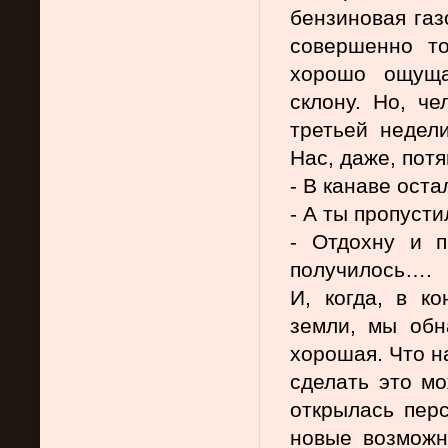
бензиновая газ
совершенно то
хорошо ощуща
склону. Но, че
третьей недели
Нас, даже, пот
- В канаве оста
- А ты пропусти
- Отдохну и п
получилось….
И, когда, в к
земли, мы обн
хорошая. Что на
сделать это мо
открылась перс
новые возможн