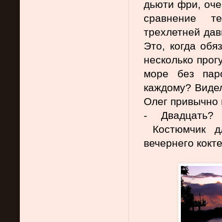
дьюти фри, оче
сравнение т
трехлетней дав
Это, когда обя
несколько прогу
море без пар
каждому? Видел
Олег привычно 
- Двадцать?
 Костюмчик д
вечернего кокт