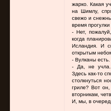
жарко. Какая у
на Шимлу, спря
свежо и снежны
время прогулки
- Нет, пожалуй
когда планиров
Исландия. И с
открытым небом,
- Вулканы есть.
- Да, не учла.
Здесь как-то сп
столкнуться но
гриле? Вот он,
вторникам, чет
И, мы, в очеред