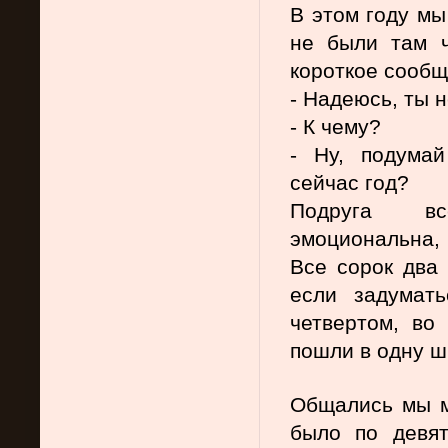
В этом году мы
не были там ч
короткое сообщ
- Надеюсь, ты 
- К чему?
- Ну, подумай
сейчас год?
Подруга все
эмоциональна, 
Все сорок два 
если задумать
четвертом, во
пошли в одну шк
Общались мы мн
было по девят