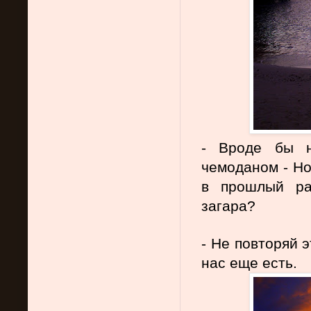
- Вроде бы н
чемоданом - Но
в прошлый ра
загара?
- Не повторяй 
нас еще есть.