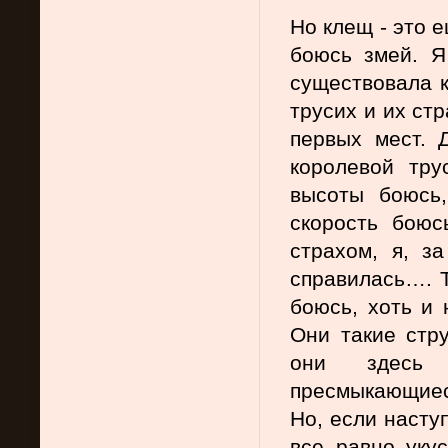
Но клещ - это е
боюсь змей. Я
существовала к
трусих и их стр
первых мест. 
королевой тру
высоты боюсь
скорость боюсь
страхом, я, за
справилась…. Та
боюсь, хоть и 
Они такие стру
они здесь 
пресмыкающиеся
Но, если наступ
все равно укус