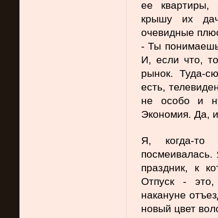
ее квартиры, 
крышу их дач
очевидные плюс
- Ты понимаешь,
И, если что, т
рынок. Туда-сю
есть, телевиде
не особо и ну
Экономия. Да, 
Я, когда-то 
посмеивалась. Я
праздник, к ко
Отпуск - это,
накануне отъез
новый цвет воло