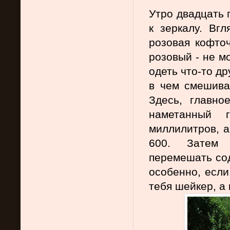
Утро двадцать 
к зеркалу. Вг
розовая кофточ
розовый - не м
одеть что-то др
в чем смешива
Здесь, главно
наметанный 
миллилитров, а
600. Затем 
перемешать сод
особенно, если 
тебя шейкер, а