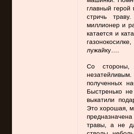
главный герой 
стричь траву
миллионер и ра
катается и кат
газонокосилке,
лужайку….
Со стороны,
незатейливым
полученных на
Быстренько не
выкатили подар
Это хорошая, м
предназначена 
травы, а не д
стволы неболь