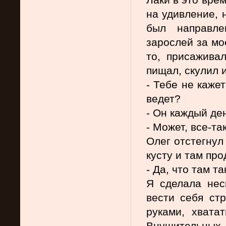
на удивление, н
был направле
зарослей за мое
то, присаживал
пищал, скулил и
- Тебе не кажет
ведет?  
- Он каждый де
- Может, все-та
Олег отстегнул
кусту и там пр
- Да, что там т
Я сделала неск
вести себя стр
руками, хватат
Внушительных