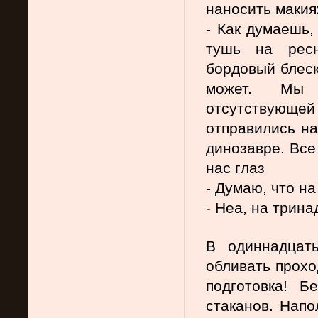
наносить макияж
- Как думаешь,
тушь на ресн
бордовый блеск
может. Мы н
отсутствующей
отправились на
динозавре. Все
нас глаз
- Думаю, что н
- Неа, на трин
В одиннадцать
обливать прохо
подготовка! Б
стаканов. Напо