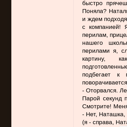
быстро прячеш
Поняла? Наталь
и ждем подходя
с компанией! 
перилам, прице
нашего школь
перилами я, с
картину, к
подготовленные
подбегает к 
поворачивается
- Оторвался. Ле
Парой секунд п
Смот
рите! Мен
- Нет, Наташка
(я - справа, Нат