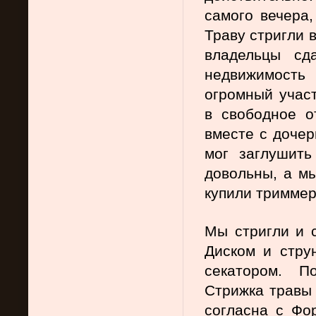
самого вечера,
Траву стригли 
владельцы сд
недвижимость
огромный участ
в свободное о
вместе с дочер
мог заглушить
довольны, а мы
купили триммер.
Мы стригли и с
Диском и струн
секатором. П
Стрижка травы 
согласна с Фор