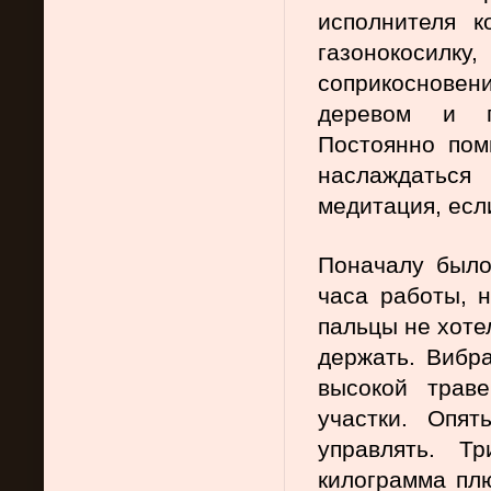
исполнителя к
газонокосилку
соприкосновени
деревом и п
Постоянно пом
наслаждаться
медитация, есл
Поначалу было
часа работы, н
пальцы не хотел
держать. Вибра
высокой трав
участки. Опят
управлять. Т
килограмма плю