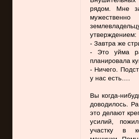
рядом. Мне з
мужественно
землевладельц
утверждением:
- Завтра же стр
- Это уйма р
планировала ку
- Ничего. Подс
у нас есть….
Вы когда-нибуд
доводилось. Ра
это делают креп
усилий, пожи
участку в ко
машинки. Помню