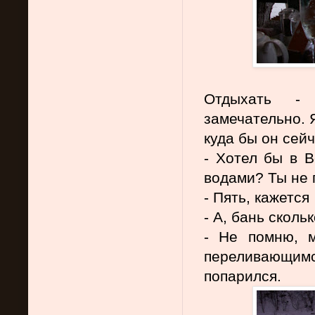
Отдыхать - 
замечательно. 
куда бы он сей
- Хотел бы в В
водами? Ты не 
- Пять, кажется
- А, бань сколь
- Не помню, м
переливающимс
попарился.