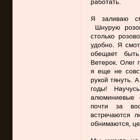
работать.
Я заливаю см
 Шнурую розов
столько розово
удобно. Я смот
обещает быть
Ветерок. Олег 
я еще не совс
рукой тянуть. А
годы! Научус
алюминиевые о
почти за вос
встречаются л
обнимаются, це