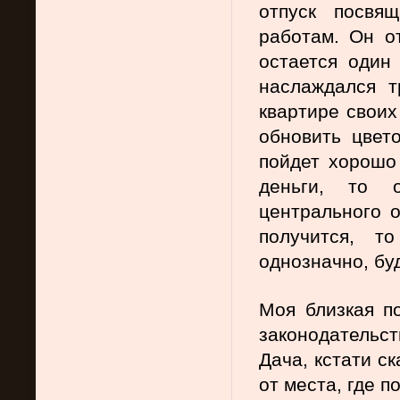
отпуск посвя
работам. Он о
остается один 
наслаждался т
квартире своих
обновить цвет
пойдет хорошо 
деньги, то о
центрального о
получится, т
однозначно, бу
Моя близкая по
законодательст
Дача, кстати с
от места, где п