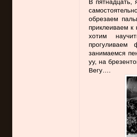
В пятнадцать, я
самостоятельно
обрезаем паль
приклеиваем к 
хотим научи
прогуливаем ф
занимаемся пе
уу, на брезент
Вегу….