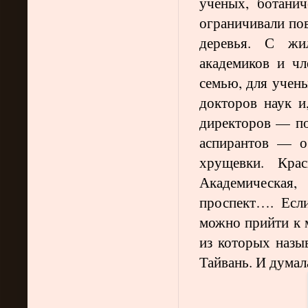
ученых, ботанич
ограничивали по
деревья. С жи
академиков и ч
семью, для учен
докторов наук и
директоров — по
аспирантов — о
хрущевки. Крас
Академическая,
проспект…. Если
можно прийти к м
из которых назыв
Тайвань. И думал