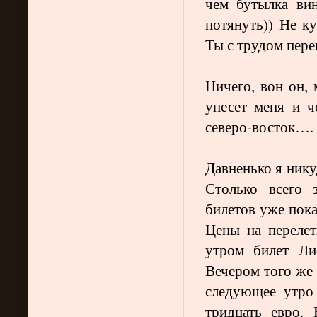
чем бутылка ви
потянуть)) Не к
Ты с трудом пер
Ничего, вон он,
унесет меня и 
северо-восток….
Давненько я никуд
Столько всего 
билетов уже пок
Цены на перелет
утром билет Ли
Вечером того же 
следующее утро 
тридцать евро.