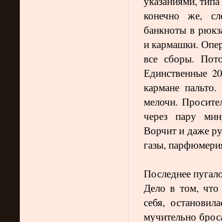
указаниями, типа
конечно же, сл
банкноты в рюкза
и кармашки. Опер
все сборы. Пот
Единственные 20
кармане пальто.
мелочи. Просител
через пару мин
Ворчит и даже р
газы, парфюмерия
Последнее пугало
Дело в том, что
себя, остановил
мучительно броса