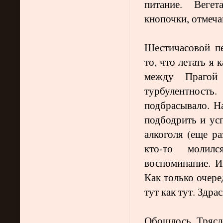
питание. Веге
кнопочки, отмеча
Шестичасовой пе
то, что летать я 
между Праго
турбулентность
подбрасывало. Н
подбодрить и усп
алкоголя (еще ра
кто-то молил
воспоминание. И
Как только очере
тут как тут. Здра
Обошлось. Трясло