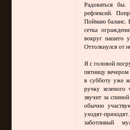
Радоваться бы. 
рефлексий. Поп
Поймаю баланс. Н
сетка огражден
вокруг нашего у
Оттолкнулся от н
Я с головой погр
пятницу вечером 
в субботу уже ж
ручку зеленого
звучит за спино
обычно участву
уходят-приходя
заботливый м