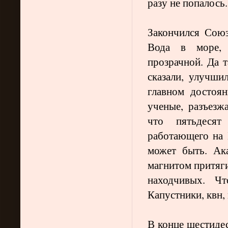
разу не попалось.
Закончился Союз
Вода в море, 
прозрачной. Да т
сказали, улучши
главном достоя
ученые, разъезж
что пятьдесят 
работающего на
может быть. Ак
магнитом притяги
находчивых. Чт
Капустники, квн,
В конце шестиде