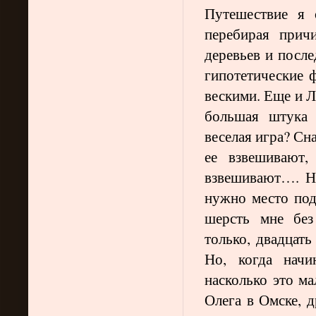
Путешествие я 
перебирая прич
деревьев и после
гипотетические ф
вескими. Еще и Л
большая штука 
веселая игра? Сн
ее взвешивают,
взвешивают…. Н
нужно место под
шерсть мне без
только, двадцать
Но, когда начи
насколько это ма
Олега в Омске, д