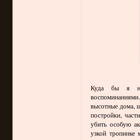
Куда бы я не
воспоминаниям
высотные дома, ш
постройки, част
убить особую а
узкой тропинке 