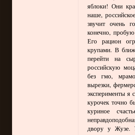
яблоки! Они кр
наше, российско
звучит очень го
конечно, пробую 
Его рацион огр
крупами. В бли
перейти на сы
российскую моца
без гмо, мрам
вырезки, фермер
эксперименты я с
курочек точно б
куриное счаст
неправдоподобна
двору у Жузе. 