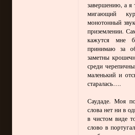
завершению, а я 
мигающий кур
монотонный звук
приземлении. Сам
кажутся мне б
принимаю за об
заметны крошечны
среди черепичны
маленький и отс
старалась….
Саудаде. Моя по
слова нет ни в о
в чистом виде то
слово в португал