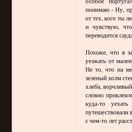
особое португ
понимаю - Ну, пр
от тех, кого ты 
и чувствую, чт
переводится сау
Похоже, что я за
уезжать от мален
Не то, что на м
зеленый холм сте
хлеба, ворчливый
словно приклеило
куда-то уехат
путешествовали в
с чем-то лет расс