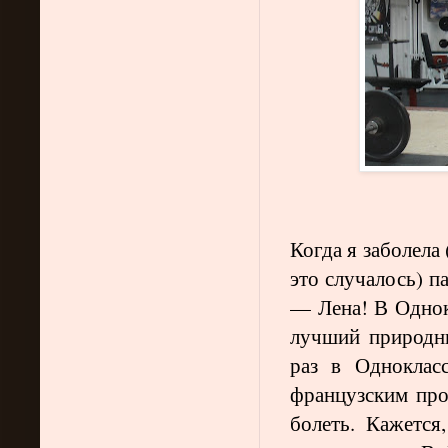
Когда я заболела
это случалось) п
— Лена! В Однок
лучший природн
раз в Одноклас
французским про
болеть. Кажется