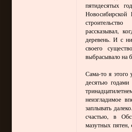
пятидесятых го
Новосибирской 
строительство
рассказывал, ко
деревень. И с н
своего существ
выбрасывало на 
Сама-то я этого 
десятью годами
тринадцатилетн
неизгладимое вп
заплывать далеко
счастью, в Об
мазутных пятен,