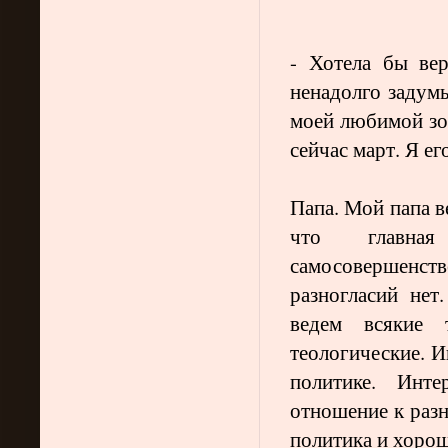
- Хотела бы вер
ненадолго задум
моей любимой зол
сейчас март. Я е
Папа. Мой папа в
что главна
самосовершенст
разногласий нет
ведем всякие 
теологические. И
политике. Инт
отношение к разн
политика и хорош