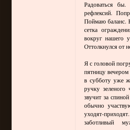
Радоваться бы. 
рефлексий. Поп
Поймаю баланс. Н
сетка огражден
вокруг нашего у
Оттолкнулся от н
Я с головой погр
пятницу вечером 
в субботу уже ж
ручку зеленого
звучит за спино
обычно участву
уходят-приходя
заботливый м