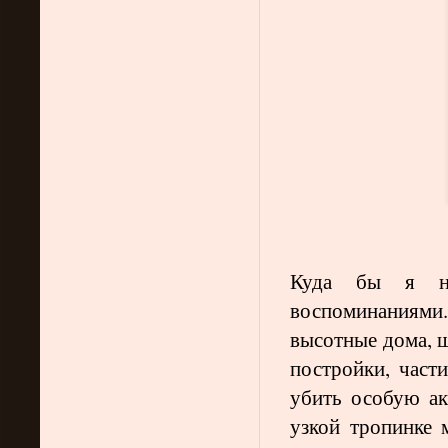
Куда бы я не
воспоминаниям
высотные дома, ш
постройки, част
убить особую а
узкой тропинке 