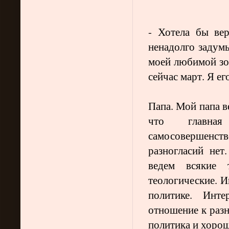
- Хотела бы вер
ненадолго задум
моей любимой зол
сейчас март. Я е
Папа. Мой папа в
что главна
самосовершенст
разногласий нет
ведем всякие 
теологические. И
политике. Инт
отношение к разн
политика и хорош