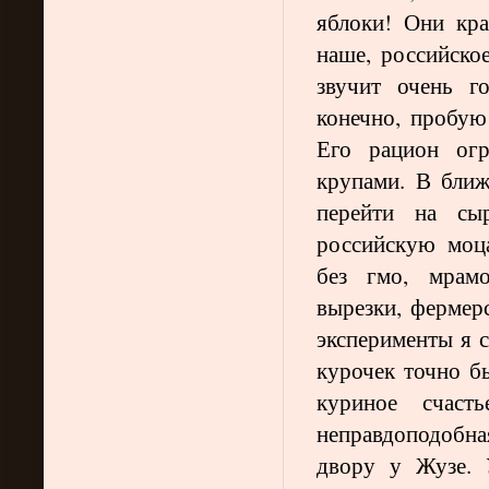
яблоки! Они кр
наше, российско
звучит очень го
конечно, пробую 
Его рацион огр
крупами. В бли
перейти на сы
российскую моца
без гмо, мрам
вырезки, фермер
эксперименты я с
курочек точно б
куриное счаст
неправдоподобна
двору у Жузе. 