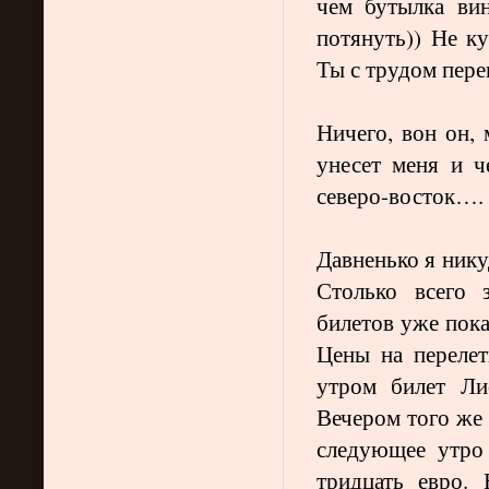
чем бутылка ви
потянуть)) Не к
Ты с трудом пер
Ничего, вон он,
унесет меня и 
северо-восток….
Давненько я никуд
Столько всего 
билетов уже пок
Цены на перелет
утром билет Ли
Вечером того же 
следующее утро 
тридцать евро.