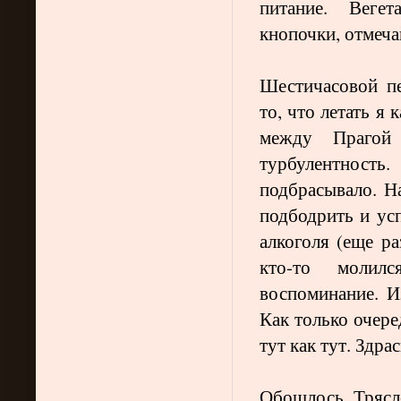
питание. Веге
кнопочки, отмеча
Шестичасовой пе
то, что летать я 
между Праго
турбулентность
подбрасывало. Н
подбодрить и усп
алкоголя (еще ра
кто-то молил
воспоминание. И
Как только очере
тут как тут. Здра
Обошлось. Трясло