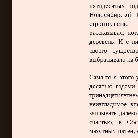
пятидесятых го
Новосибирской 
строительство
рассказывал, ко
деревень. И с н
своего существ
выбрасывало на 
Сама-то я этого 
десятью годами
тринадцатилетн
неизгладимое вп
заплывать далеко
счастью, в Об
мазутных пятен,