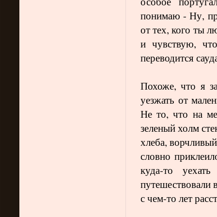
особое португ
понимаю - Ну, пр
от тех, кого ты 
и чувствую, чт
переводится сау
Похоже, что я за
уезжать от мален
Не то, что на м
зеленый холм сте
хлеба, ворчливый
словно приклеило
куда-то уехат
путешествовали в
с чем-то лет расс