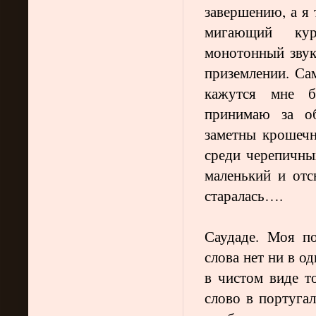
завершению, а я 
мигающий кур
монотонный звук
приземлении. Сам
кажутся мне б
принимаю за об
заметны крошечны
среди черепичны
маленький и отс
старалась….
Саудаде. Моя по
слова нет ни в о
в чистом виде то
слово в португал