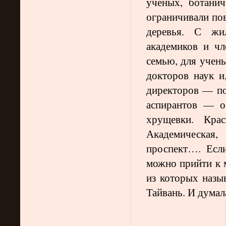
ученых, ботанич
ограничивали по
деревья. С жи
академиков и ч
семью, для учен
докторов наук и
директоров — по
аспирантов — о
хрущевки. Крас
Академическая,
проспект…. Если
можно прийти к м
из которых назыв
Тайвань. И думал