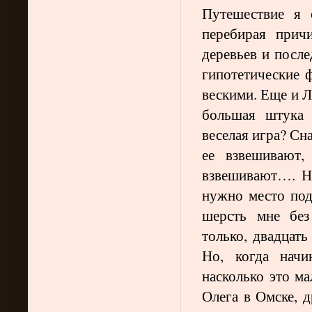
Путешествие я 
перебирая прич
деревьев и после
гипотетические ф
вескими. Еще и Л
большая штука 
веселая игра? Сн
ее взвешивают,
взвешивают…. Н
нужно место под
шерсть мне без
только, двадцать
Но, когда начи
насколько это ма
Олега в Омске, д