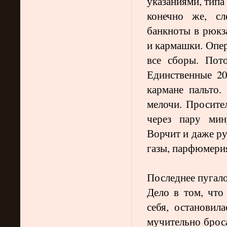
указаниями, типа
конечно же, сл
банкноты в рюкза
и кармашки. Опер
все сборы. Пот
Единственные 20
кармане пальто.
мелочи. Просител
через пару мин
Ворчит и даже р
газы, парфюмерия
Последнее пугало
Дело в том, что
себя, остановил
мучительно броса