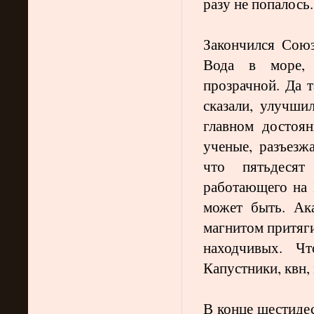
разу не попалось.
Закончился Союз
Вода в море, 
прозрачной. Да т
сказали, улучши
главном достоя
ученые, разъезж
что пятьдесят 
работающего на
может быть. Ак
магнитом притяги
находчивых. Чт
Капустники, квн,
В конце шестиде