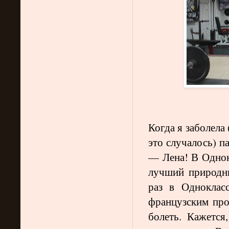
Когда я заболела
это случалось) п
— Лена! В Однок
лучший природн
раз в Одноклас
французским про
болеть. Кажется