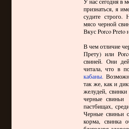
У нас сегодня в 
признаться, я им
судите строго. 
мясо черной свин
Вкус
Porco
Preto
В чем отличие че
Прету) или
Porc
свиней. Они дей
читала, что в п
кабаны.
Возможно
так же, как и ди
желудей, свинки
черные свиньи
пастбищах, сред
Черные свиньи о
корма, свинка о
благодаря здоро