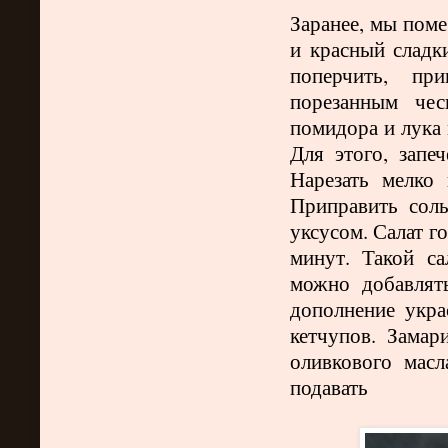
Заранее, мы поме
и красный сладк
поперчить, пр
порезанным чес
помидора и лука
Для этого, запе
Нарезать мелко
Приправить сол
уксусом. Салат г
минут. Такой са
можно добавлят
дополнение укра
кетчупов. Замар
оливкового мас
подавать