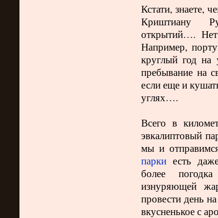
Кстати, знаете, ч
Криштиану
Ру
открытий…. Нет
Например, порту
круглый год на 
пребывание на с
если еще и кушат
углях….
Всего в киломе
эвкалиптовый пар
мы и отправимся
парки
есть даже
более погодка 
изнуряющей жа
провести день на
вкусненькое с а