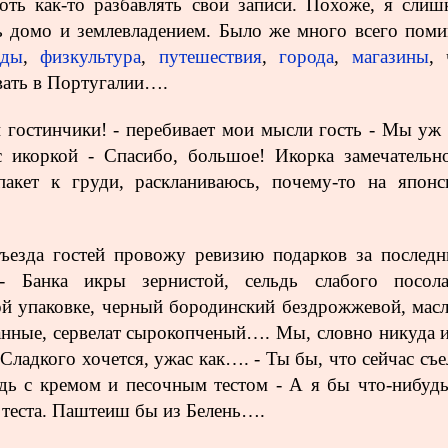
ть как-то разбавлять свои записи. Похоже, я слиш
ь домо и землевладением. Было же много всего поми
еды
,
физкультура
,
путешествия
,
города
,
магазины
, 
ать в Португалии….
и гостинчики! - перебивает мои мысли гость - Мы уж 
с икоркой - Спасибо, большое! Икорка замечательно
акет к груди, раскланиваюсь, почему-то на японс
ъезда гостей провожу ревизию подарков за послед
- Банка икры зернистой, сельдь слабого посол
й упаковке, черный бородинский бездрожжевой, масл
нные, сервелат сырокопченый…. Мы, словно никуда и
 Сладкого хочется, ужас как…. - Ты бы, что сейчас съе
дь с кремом и песочным тестом - А я бы что-нибудь
 теста. Паштеиш бы из Белень….