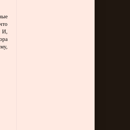
ные
что
 И,
ора
му,