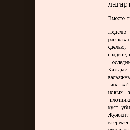
лагар
Вместо п
Неделю 
рассказ
сделаю,
сладкое,
Последни
Каждый д
вальяжны
типа ка
новых 
плотника
куст уби
Жужжит 
впереме
перераст