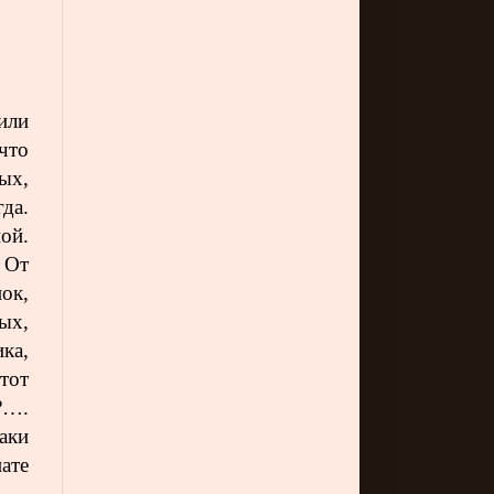
или
что
ых,
гда.
ой.
 От
ок,
ых,
ка,
тот
?….
аки
ате