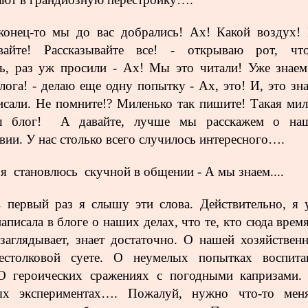
конец-то мы до вас добрались! Ах! Какой воздух! 
ывайте! Рассказывайте все! - открываю рот, чт
ть, раз уж просили - Ах! Мы это читали! Уже знаем
лога! - делаю еще одну попытку - Ах, это! И, это зна
сали. Не помните!? Миленько так пишите! Такая мил
ш блог! А давайте, лучше мы расскажем о на
вии. У нас столько всего случилось интересного….
 я становлюсь скучной в общении -
А мы знаем....
 первый раз я слышу эти слова. Действительно, я 
написала в блоге о наших делах, что те, кто сюда врем
заглядывает, знает достаточно. О нашей хозяйственн
бестолковой суете. О неумелых попытках воспита
 О героических сражениях с погодными капризами.
ых экспериментах…. Пожалуй, нужно что-то меня