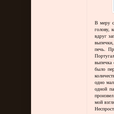
В меру с
голову, 
вдруг за
выпечки,
печь. Пр
Португа
выпечка 
было пер
количест
одно мал
одной па
произвел
мой взгл
Неспро