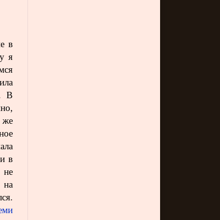
е в
у я
мся
ила
. В
но,
 же
ное
ала
и в
 не
 на
ся.
еми