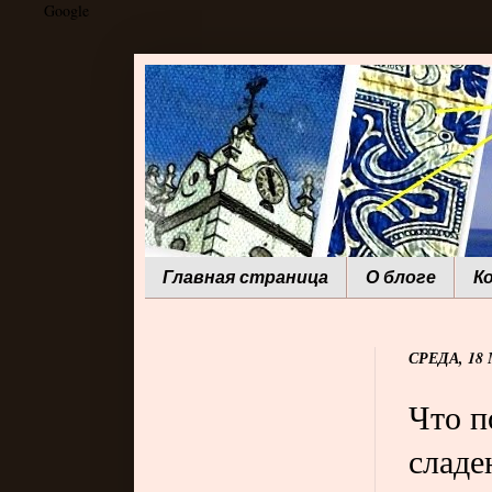
Google
Главная страница
О блоге
К
СРЕДА, 18 
Что п
сладе