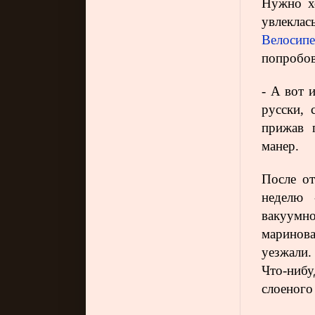
Нужно хо
увлеклас
Велосип
попробов
- А вот 
русски, 
прижав п
манер.
После от
неделю 
вакуумно
маринова
уезжали.
Что-нибу
слоеного