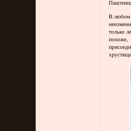
Паштеиш 
В любом 
неизмен
только л
похоже, 
присоед
хрустяще