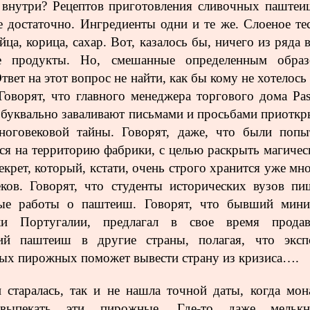
 внутри? Рецептов приготовления сливочных паштеи
е достаточно. Ингредиенты одни и те же. Слоеное тес
йца, корица, сахар. Вот, казалось бы, ничего из ряда 
 продукты. Но, смешанные определенным образ
твет на этот вопрос не найти, как бы кому не хотелось
 Говорят, что главного менеджера торгового дома Past
 буквально заваливают письмами и просьбами приоткр
ноговековой тайны. Говорят, даже, что были попы
ся на территорию фабрики, с целью раскрыть магичес
Секрет, который, кстати, очень строго хранится уже мн
ков. Говорят, что студенты исторических вузов пи
ые работы о паштеиш. Говорят, что бывший мини
ки Португалии, предлагал в свое время продав
кий паштеиш в другие страны, полагая, что эксп
ых пирожных поможет вывести страну из кризиса….
 старалась, так и не нашла точной даты, когда мон
выпекать эти пирожные. Где-то даже мелькн