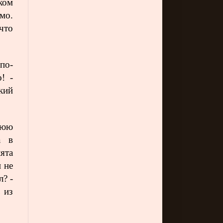
ком
мо.
что
по-
! -
кий
нюю
а в
ята
 не
л? -
 из