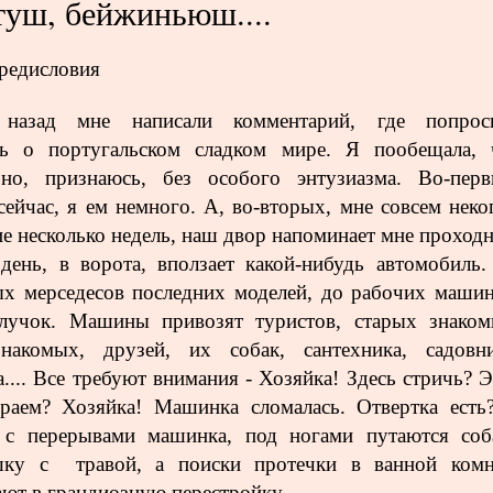
туш, бейжиньюш....
редисловия
назад мне написали комментарий, где попрос
ать о португальском сладком мире. Я пообещала, 
 но, признаюсь, без особого энтузиазма. Во-перв
 сейчас, я ем немного. А, во-вторых, мне совсем неко
е несколько недель, наш двор напоминает мне проходн
ень, в ворота, вползает какой-нибудь автомобиль.
х мерседесов последних моделей, до рабочих машин
блучок. Машины привозят туристов, старых знаком
знакомых,
друзей, их собак,
сантехника, садовни
.... Все требуют внимания - Хозяйка! Здесь стричь? Э
раем? Хозяйка! Машинка сломалась. Отвертка есть
с перерывами машинка, под ногами путаются соб
шку с травой, а поиски протечки в ванной комн
ают в грандиозную перестройку….