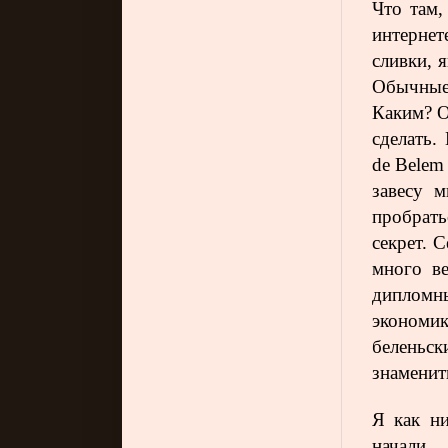
Что там,
интернет
сливки, я
Обычные
Каким? О
сделать.
de Belem
завесу м
пробрать
секрет. 
много ве
дипломн
экономи
беленьс
знаменит
Я как ни
начали 