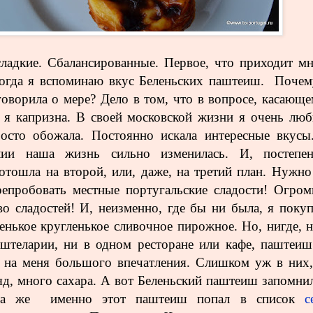
ладкие. Сбалансированные. Первое, что приходит мн
когда я вспоминаю вкус Беленьских паштеиш. Почем
говорила о мере? Дело в том, что в вопросе, касающе
 я капризна. В своей московской жизни я очень люб
осто обожала. Постоянно искала интересные вкусы
лии наша жизнь сильно изменилась. И, постепен
отошла на второй, или, даже, на третий план. Нужно
епробовать местные португальские сладости! Огром
во сладостей! И, неизменно, где бы ни была, я покуп
енькое кругленькое сливочное пирожное. Но, нигде, н
штеларии, ни в одном ресторане или кафе, паштеиш
 на меня большого впечатления. Слишком уж в них,
яд, много сахара. А вот Беленьский паштеиш запомнил
ста же именно этот паштеиш попал в список
с