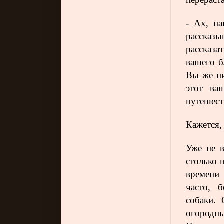
- Ах, на
рассказ
рассказа
вашего б
Вы же пи
этот ва
путешест
Кажется,
Уже не в
столько 
времени 
часто, 
собаки.
огородн