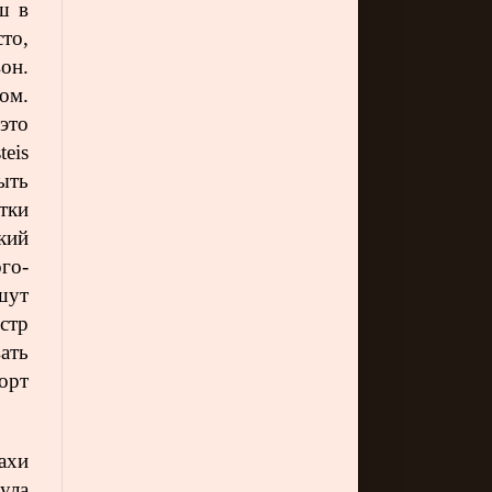
ш в
то,
вон.
ом.
 это
eis
ыть
тки
кий
ого-
шут
стр
ать
орт
ахи
ула