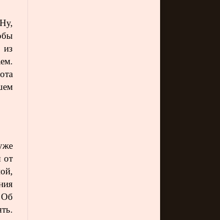
Ну,
обы
 из
ем.
ота
шем
уже
я от
ой,
ния
 Об
ть.