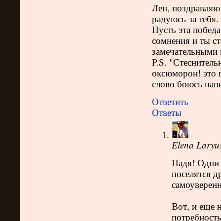
Лен, поздравляю!
радуюсь за тебя.
Пусть эта победа
сомнения и ты с
замечательными 
P.S. "Стеснител
оксюморон! это п
слово боюсь напи
Ответить
Ответы
Elena Laryu
Надя! Одни 
поселятся д
самоуверенн
Вот, и еще 
потребность