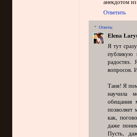
анекдотом из
Ответить
Ответы
Elena Lary
Я тут сраз
публикую 
радостях.
вопросов. 
Таня! Я по
научила 
обещания 
позволяет 
как, погов
даже поним
Пусть, да