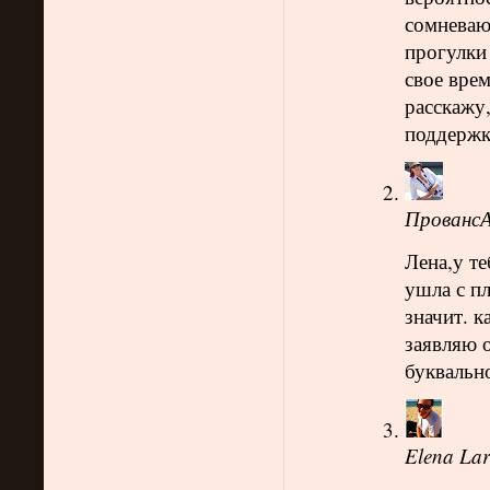
сомневаю
прогулки 
свое врем
расскажу,
поддержк
ПровансА
Лена,у те
ушла с п
значит. к
заявляю о
буквально
Elena Lar