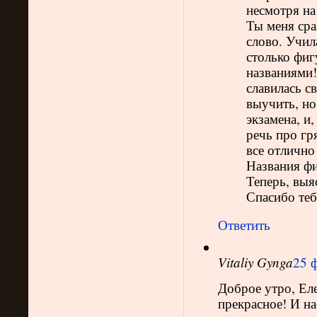
несмотря на
Ты меня сра
слово. Учил
столько фиг
названиями!
славилась с
выучить, но
экзамена, и
речь про гр
все отлично
Названия фи
Теперь, выяс
Спасибо теб
Ответить
Vitaliy Gynga
25 ф
Доброе утро, Еле
прекрасное! И на