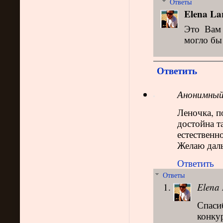
Ответы
Elena La
Это Вам 
могло бы 
Ответить
Анонимны
Леночка, п
достойна та
естественн
Желаю даль
Ответить
Ответы
Elena 
Спасиб
конку