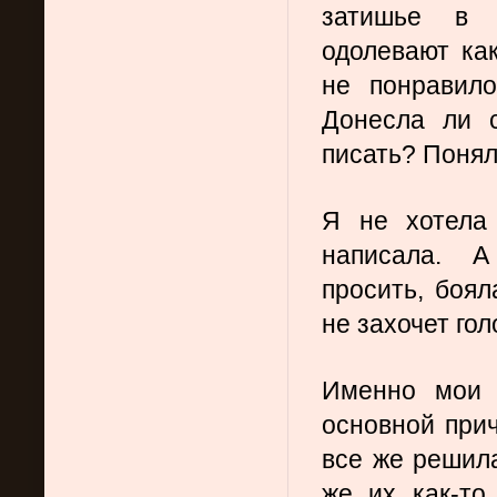
затишье в к
одолевают как
не понравило
Донесла ли 
писать? Понял
Я не хотела 
написала. А
просить, боял
не захочет го
Именно мои с
основной прич
все же решила
же их как-то 