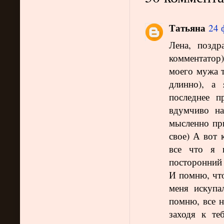
Татьяна
24 
Лена, поздр
комментатор
моего мужа т
длинно), а
последнее п
вдумчиво на
мысленно при
свое) А вот 
все что я 
посторонний 
И помню, что
меня искупа
помню, все н
заходя к те