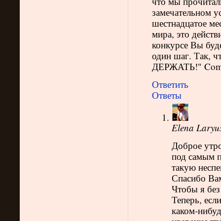
что мы прочита
замечательном ус
шестнадцатое мес
мира, это дейст
конкурсе Вы буде
один шаг. Так, ч
ДЕРЖАТЬ!" Com o
Ответить
Ответы
Elena Laryu
Доброе утро
под самым п
такую неспе
Спасибо Вам
Чтобы я без
Теперь, если
каком-нибуд