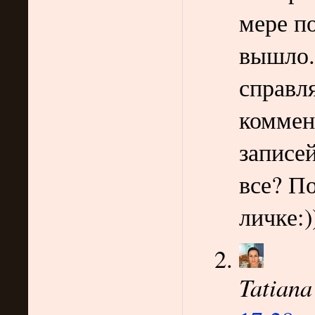
мере по
вышло.
справл
коммен
записей
все? П
личке:)
Tatiana