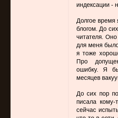
индексации - 
Долгое время 
блогом. До си
читателя. Оно
для меня был
я тоже хорош
Про допущен
ошибку. Я бы
месяцев ваку
До сих пор по
писала кому-
сейчас испыт
что-то в сети.