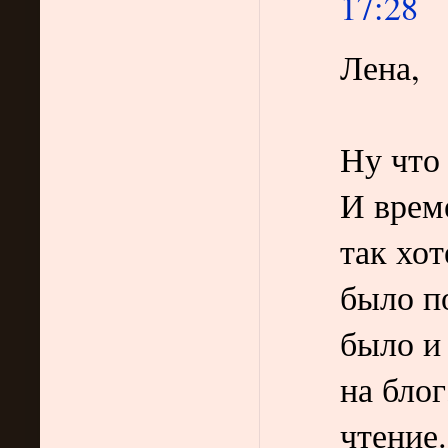
17:28
Лена,
Ну что
И време
так хот
было п
было и
на блог
чтение.