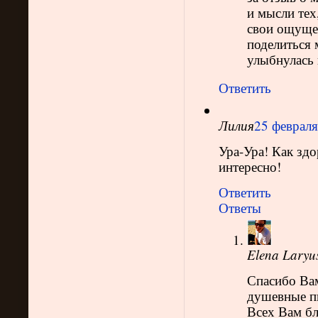
и мысли тех
свои ощущен
поделиться 
улыбнулась 
Ответить
Лилия
25 февраля
Ура-Ура! Как зд
интересно!
Ответить
Ответы
Elena Laryu
Спасибо Вам
душевные пи
Всех Вам бл