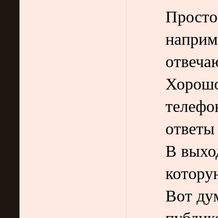
Просто
наприм
отвеча
Хорошо
телефо
ответы
В выхо
котору
Вот ду
публик