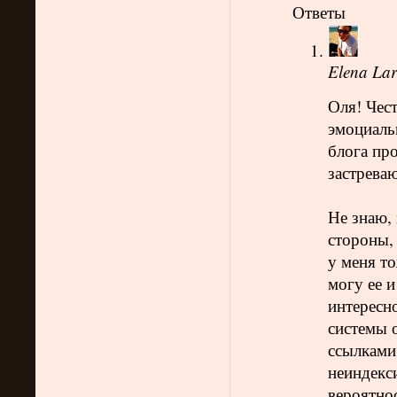
Ответы
Elena Lar
Оля! Чест
эмоциальн
блога про
застреваю
Не знаю,
стороны,
у меня то
могу ее и
интересно
системы о
ссылками.
неиндекси
вероятнос