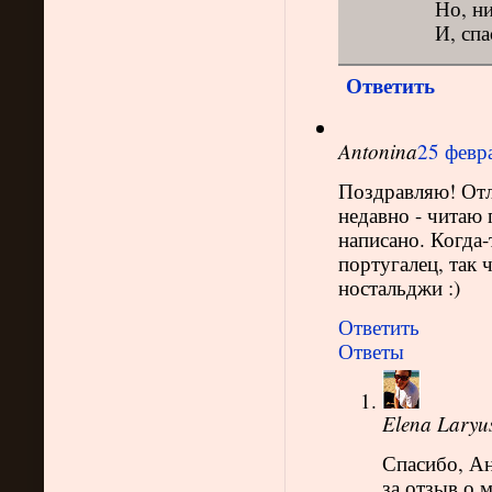
Но, ни
И, спа
Ответить
Antonina
25 февра
Поздравляю! Отл
недавно - читаю
написано. Когда-
португалец, так 
ностальджи :)
Ответить
Ответы
Elena Laryu
Спасибо, Ан
за отзыв о 