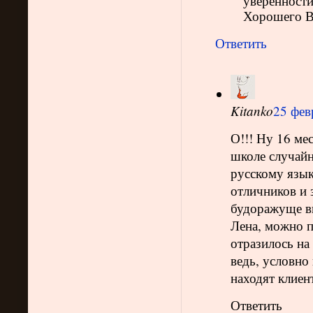
уверенности
Хорошего В
Ответить
Kitanko
25 фев
О!!! Ну 16 ме
школе случайн
русскому язык
отличников и 
будоражуще в
Лена, можно п
отразилось на
ведь, условно 
находят клиен
Ответить