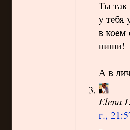
Ты так
у тебя
в коем 
пиши!
А в лич
Elena L
г., 21:5