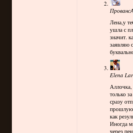
ПровансА
Лена,у те
ушла с п
значит. к
заявляю о
буквально
Elena Lar
Аллочка, 
только за
сразу отп
прошлую с
как резул
Иногда мн
через пен