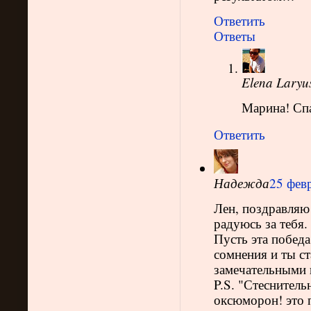
Ответить
Ответы
Elena Laryu
Марина! Спа
Ответить
Надежда
25 февр
Лен, поздравляю!
радуюсь за тебя.
Пусть эта победа
сомнения и ты с
замечательными 
P.S. "Стеснител
оксюморон! это п