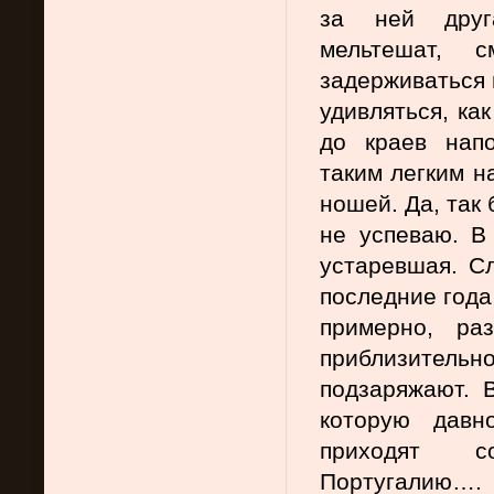
за ней друга
мельтешат, с
задерживаться 
удивляться, ка
до краев нап
таким легким на
ношей. Да, так 
не успеваю. В 
устаревшая. Сл
последние года 
примерно, ра
приблизительн
подзаряжают. В
которую давн
приходят  с
Португалию….