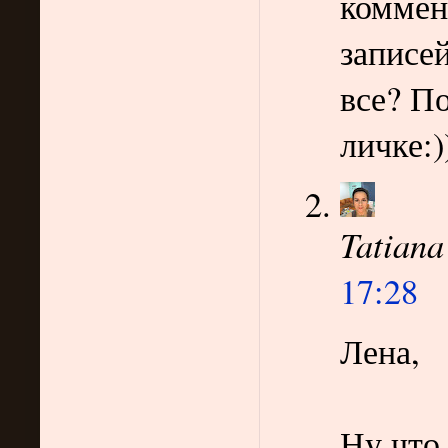
коммен
записей
все? П
личке:)
Tatiana
17:28
Лена,
Ну что