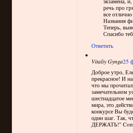
экзамена, и
речь про гр
все отлично
Названия фи
Теперь, выяс
Спасибо теб
Ответить
Vitaliy Gynga
25 ф
Доброе утро, Еле
прекрасное! И на
что мы прочита
замечательном ус
шестнадцатое мес
мира, это дейст
конкурсе Вы буде
один шаг. Так, ч
ДЕРЖАТЬ!" Com o