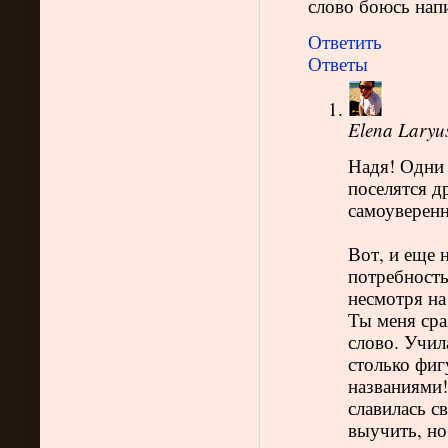
слово боюсь напи
Ответить
Ответы
Elena Laryu
Надя! Одни 
поселятся д
самоуверенн
Вот, и еще 
потребность
несмотря на
Ты меня сра
слово. Учил
столько фиг
названиями!
славилась с
выучить, но