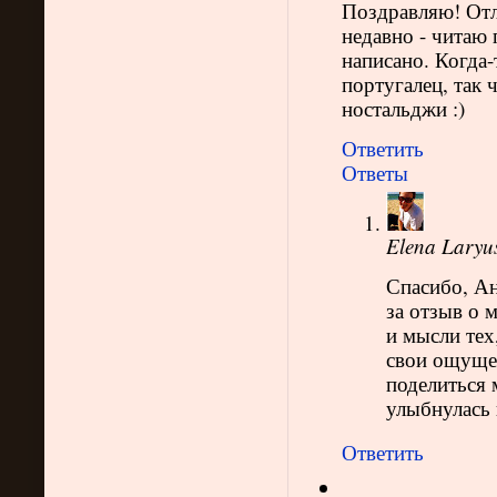
Поздравляю! Отл
недавно - читаю
написано. Когда-
португалец, так 
ностальджи :)
Ответить
Ответы
Elena Laryu
Спасибо, Ан
за отзыв о 
и мысли тех
свои ощущен
поделиться 
улыбнулась 
Ответить