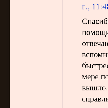
г., 11:4
Спасиб
помощи
отвечаю
вспомн
быстрее
мере по
вышло.
справл