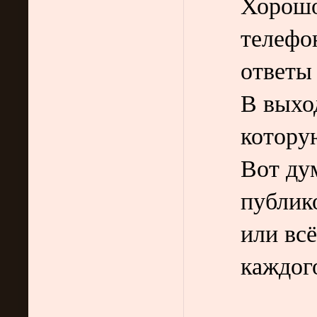
Хорошо
телефо
ответы
В выхо
котору
Вот ду
публик
или всё
каждого