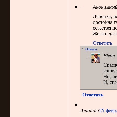
Анонимны
Леночка, п
достойна та
естественн
Желаю даль
Ответить
Ответы
Elena 
Спасиб
конку
Но, ни
И, спа
Ответить
Antonina
25 февра