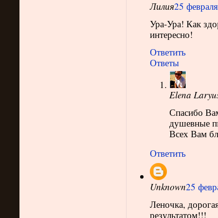
Лилия
25 февраля
Ура-Ура! Как зд
интересно!
Ответить
Ответы
Elena Laryu
Спасибо Вам
душевные пи
Всех Вам бл
Ответить
Unknown
25 февр
Леночка, дорога
результатом!!!