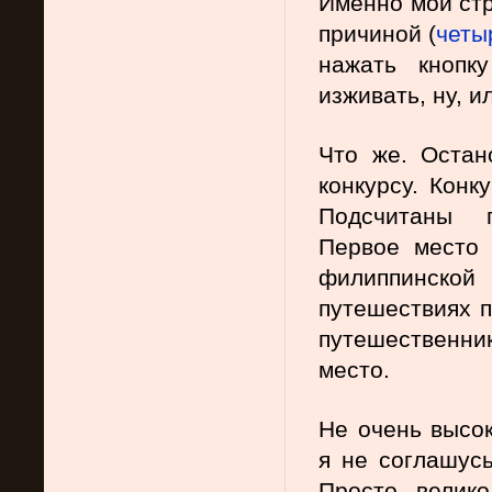
Именно мои стр
причиной (
четы
нажать кнопк
изживать, ну, и
Что же. Остан
конкурсу. Конк
Подсчитаны г
Первое место 
филиппинской
путешествиях п
путешественн
место.
Не очень высок
я не соглашусь
Просто, велико