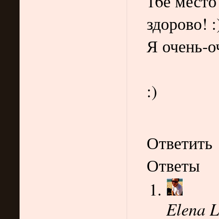
16е место
здорово! :
Я очень-оч
:)
Ответить
Ответы
Elena L