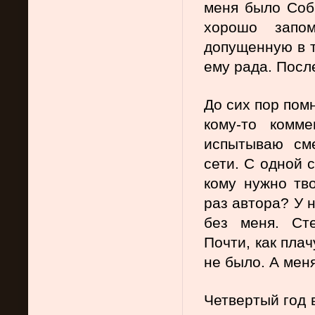
меня было Соб
хорошо запом
допущенную в т
ему рада. Посл
До сих пор помн
кому-то комм
испытываю сме
сети. С одной с
кому нужно тв
раз автора? У н
без меня. Сте
Почти, как плач
не было. А мен
Четвертый год в