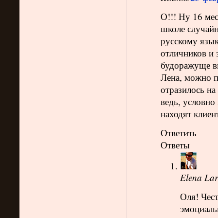
О!!! Ну 16 ме
школе случайн
русскому язык
отличников и 
будоражуще в
Лена, можно п
отразилось на
ведь, условно 
находят клиен
Ответить
Ответы
Elena Lar
Оля! Чест
эмоциальн