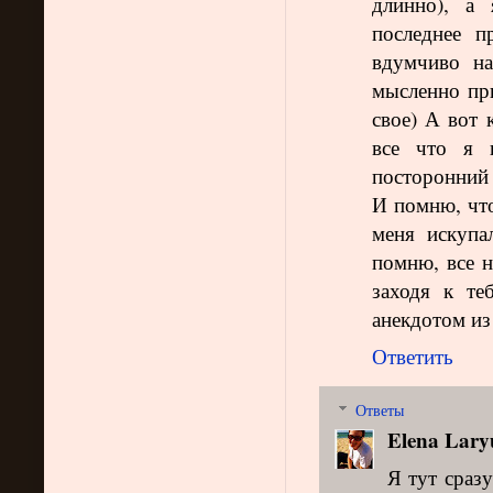
длинно), а
последнее п
вдумчиво на
мысленно при
свое) А вот 
все что я 
посторонний 
И помню, что
меня искупа
помню, все н
заходя к те
анекдотом из
Ответить
Ответы
Elena Lary
Я тут сраз