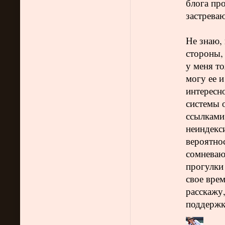
блога про
застреваю
Не знаю,
стороны,
у меня то
могу ее и
интересно
системы о
ссылками.
неиндекси
вероятнос
сомневаю
прогулки 
свое врем
расскажу,
поддержк