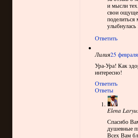
и мысли тех
свои ощущен
поделиться 
улыбнулась 
Ответить
Лилия
25 февраля
Ура-Ура! Как зд
интересно!
Ответить
Ответы
Elena Laryu
Спасибо Вам
душевные пи
Всех Вам бл