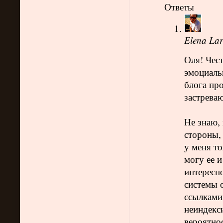
Ответы
Elena Lar
Оля! Чест
эмоциальн
блога про
застреваю
Не знаю,
стороны,
у меня то
могу ее и
интересно
системы о
ссылками.
неиндекси
вероятнос