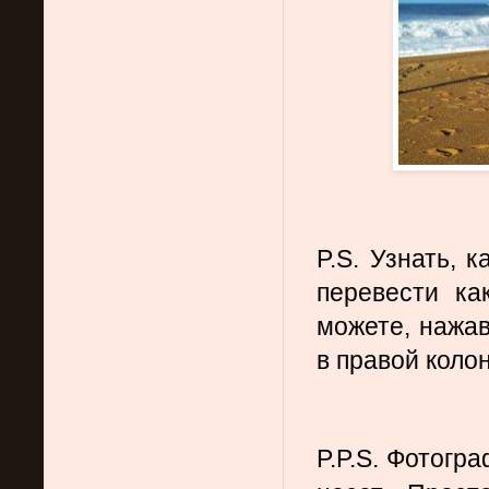
P.S. Узнать, к
перевести ка
можете, нажав 
в правой колон
P.P.S. Фотогр