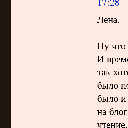
17:28
Лена,
Ну что
И време
так хот
было п
было и
на блог
чтение.