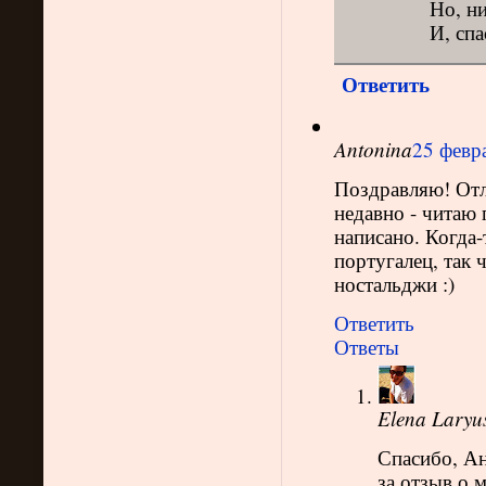
Но, ни
И, спа
Ответить
Antonina
25 февра
Поздравляю! Отл
недавно - читаю
написано. Когда-
португалец, так 
ностальджи :)
Ответить
Ответы
Elena Laryu
Спасибо, Ан
за отзыв о 