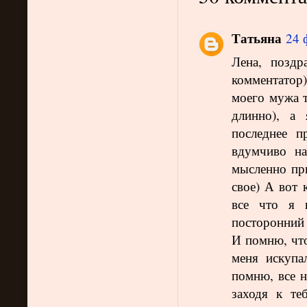
Татьяна
24 
Лена, поздр
комментатор
моего мужа т
длинно), а
последнее п
вдумчиво на
мысленно при
свое) А вот 
все что я 
посторонний 
И помню, что
меня искупа
помню, все н
заходя к те