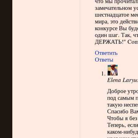
что мы прочита
замечательном ус
шестнадцатое мес
мира, это дейст
конкурсе Вы буде
один шаг. Так, ч
ДЕРЖАТЬ!" Com o
Ответить
Ответы
Elena Laryu
Доброе утро
под самым п
такую неспе
Спасибо Вам
Чтобы я без
Теперь, если
каком-нибуд