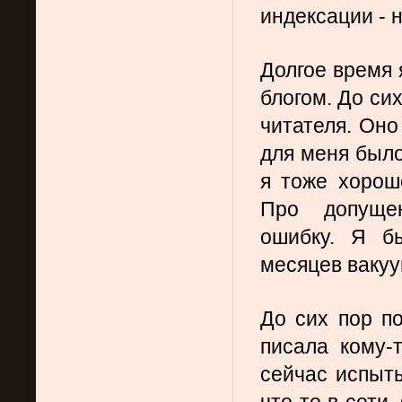
индексации - 
Долгое время 
блогом. До си
читателя. Оно
для меня был
я тоже хорош
Про допущен
ошибку. Я бы
месяцев ваку
До сих пор по
писала кому-
сейчас испыт
что-то в сети.