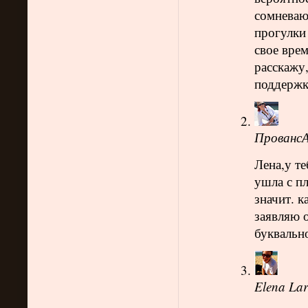
сомневаю
прогулки 
свое врем
расскажу,
поддержк
ПровансА
Лена,у те
ушла с п
значит. к
заявляю о
буквально
Elena Lar