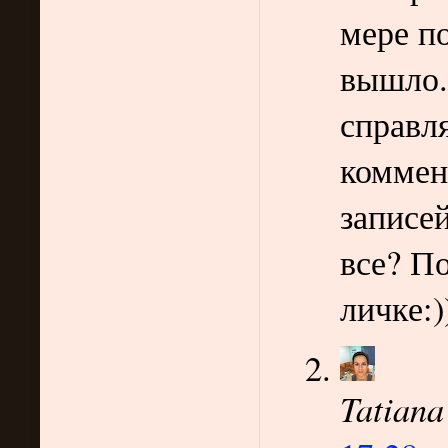
мере по
вышло.
справл
коммен
записей
все? П
личке:)
Tatiana