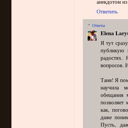
анекдотом из
Ответить
Ответы
Elena Lary
Я тут сраз
публикую 
радостях.
вопросов. 
Таня! Я по
научила 
обещания 
позволяет 
как, погов
даже поним
Пусть, да