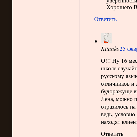
уверенности
Хорошего В
Ответить
Kitanko
25 фев
О!!! Ну 16 ме
школе случайн
русскому язык
отличников и 
будоражуще в
Лена, можно п
отразилось на
ведь, условно 
находят клиен
Ответить