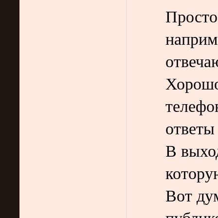
Просто
наприм
отвеча
Хорошо
телефо
ответы
В выхо
котору
Вот ду
публик