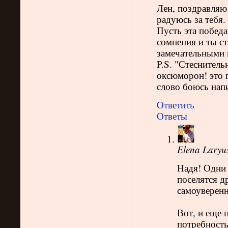
Лен, поздравляю!
радуюсь за тебя.
Пусть эта победа
сомнения и ты с
замечательными 
P.S. "Стеснител
оксюморон! это п
слово боюсь напи
Ответить
Ответы
Elena Laryu
Надя! Одни 
поселятся д
самоуверенн
Вот, и еще 
потребность