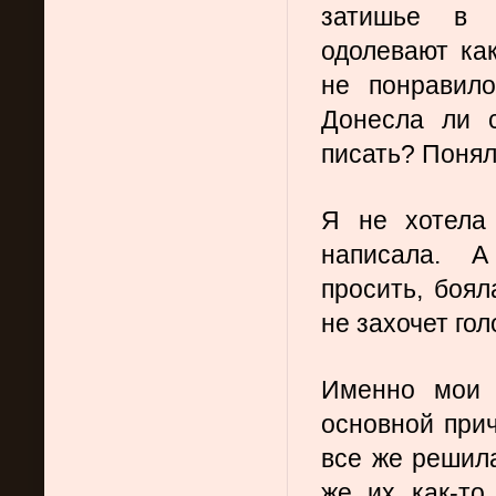
затишье в к
одолевают как
не понравило
Донесла ли 
писать? Понял
Я не хотела 
написала. А
просить, боял
не захочет го
Именно мои с
основной прич
все же решила
же их как-то 