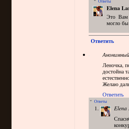
Ответы
Elena La
Это Вам 
могло бы 
Ответить
Анонимны
Леночка, п
достойна та
естественн
Желаю даль
Ответить
Ответы
Elena 
Спасиб
конку